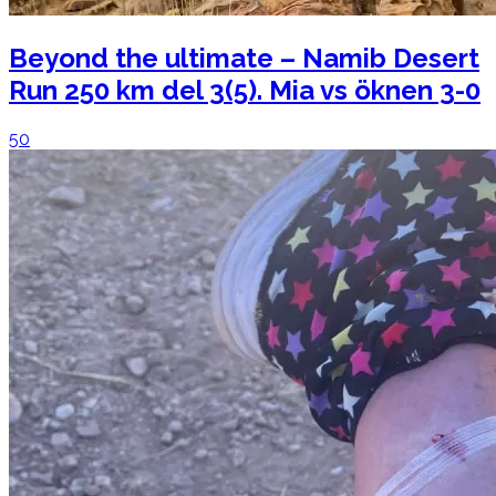
Beyond the ultimate – Namib Desert
Run 250 km del 3(5). Mia vs öknen 3-0
50