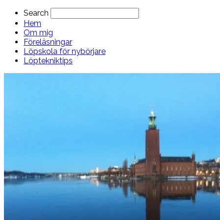
Search
Hem
Om mig
Föreläsningar
Löpskola för nybörjare
Löptekniktips