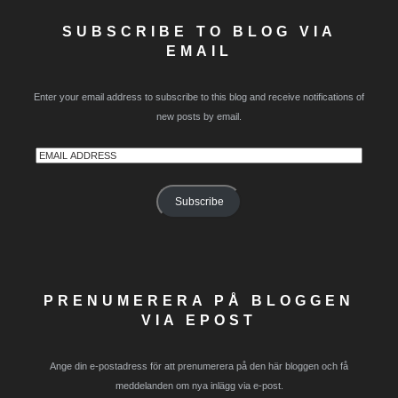
SUBSCRIBE TO BLOG VIA
EMAIL
Enter your email address to subscribe to this blog and receive notifications of
new posts by email.
Email
Address
Subscribe
PRENUMERERA PÅ BLOGGEN
VIA EPOST
Ange din e-postadress för att prenumerera på den här bloggen och få
meddelanden om nya inlägg via e-post.