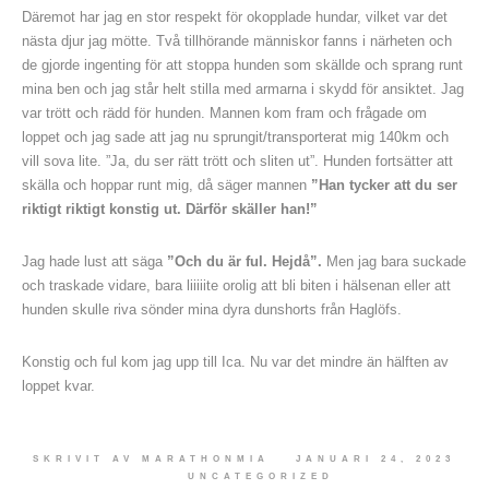
Däremot har jag en stor respekt för okopplade hundar, vilket var det
nästa djur jag mötte. Två tillhörande människor fanns i närheten och
de gjorde ingenting för att stoppa hunden som skällde och sprang runt
mina ben och jag står helt stilla med armarna i skydd för ansiktet. Jag
var trött och rädd för hunden. Mannen kom fram och frågade om
loppet och jag sade att jag nu sprungit/transporterat mig 140km och
vill sova lite. ”Ja, du ser rätt trött och sliten ut”. Hunden fortsätter att
skälla och hoppar runt mig, då säger mannen
”Han tycker att du ser
riktigt riktigt konstig ut. Därför skäller han!”
Jag hade lust att säga
”Och du är ful. Hejdå”.
Men jag bara suckade
och traskade vidare, bara liiiiite orolig att bli biten i hälsenan eller att
hunden skulle riva sönder mina dyra dunshorts från Haglöfs.
Konstig och ful kom jag upp till Ica. Nu var det mindre än hälften av
loppet kvar.
SKRIVIT AV
MARATHONMIA
JANUARI 24, 2023
UNCATEGORIZED