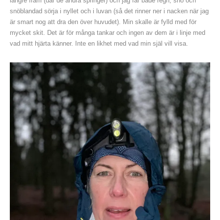
längre fram (där de andra springer) och jag får både regn, snö och
snöblandad sörja i nyllet och i luvan (så det rinner ner i nacken när jag
är smart nog att dra den över huvudet). Min skalle är fylld med för
mycket skit. Det är för många tankar och ingen av dem är i linje med
vad mitt hjärta känner. Inte en likhet med vad min själ vill visa.