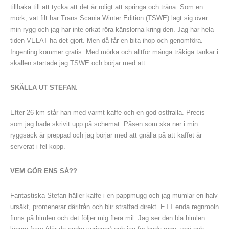
tillbaka till att tycka att det är roligt att springa och träna. Som en
mörk, våt filt har Trans Scania Winter Edition (TSWE) lagt sig över
min rygg och jag har inte orkat röra känslorna kring den. Jag har hela
tiden VELAT ha det gjort. Men då får en bita ihop och genomföra.
Ingenting kommer gratis. Med mörka och alltför många tråkiga tankar i
skallen startade jag TSWE och börjar med att…
SKÄLLA UT STEFAN.
Efter 26 km står han med varmt kaffe och en god ostfralla. Precis
som jag hade skrivit upp på schemat. Påsen som ska ner i min
ryggsäck är preppad och jag börjar med att gnälla på att kaffet är
serverat i fel kopp.
VEM GÖR ENS SÅ??
Fantastiska Stefan häller kaffe i en pappmugg och jag mumlar en halv
ursäkt, promenerar därifrån och blir straffad direkt. ETT enda regnmoln
finns på himlen och det följer mig flera mil. Jag ser den blå himlen