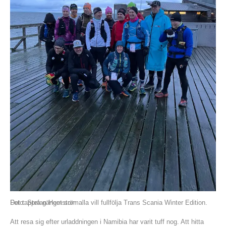
Det tappra gänget som alla vill fullfölja Trans Scania Winter Edition. Foto: Stefan Hemström
Att resa sig efter urladdningen i Namibia har varit tuff nog. Att hitta