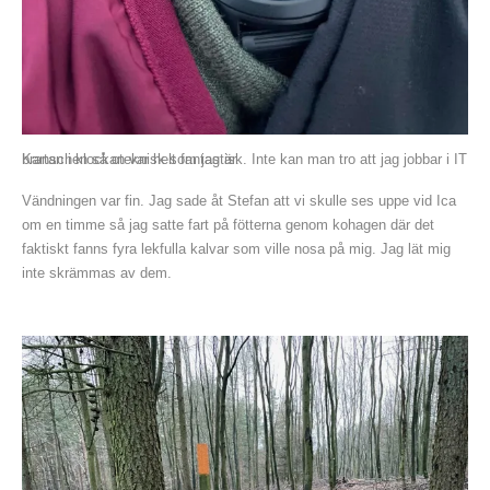
Kartan i klockan var helt fantastisk. Inte kan man tro att jag jobbar i IT branschen så oteknisk som jag är.
Vändningen var fin. Jag sade åt Stefan att vi skulle ses uppe vid Ica
om en timme så jag satte fart på fötterna genom kohagen där det
faktiskt fanns fyra lekfulla kalvar som ville nosa på mig. Jag lät mig
inte skrämmas av dem.