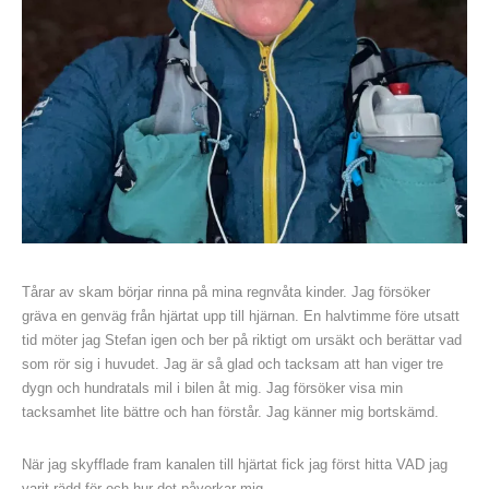
Tårar av skam börjar rinna på mina regnvåta kinder. Jag försöker
gräva en genväg från hjärtat upp till hjärnan. En halvtimme före utsatt
tid möter jag Stefan igen och ber på riktigt om ursäkt och berättar vad
som rör sig i huvudet. Jag är så glad och tacksam att han viger tre
dygn och hundratals mil i bilen åt mig. Jag försöker visa min
tacksamhet lite bättre och han förstår. Jag känner mig bortskämd.
När jag skyfflade fram kanalen till hjärtat fick jag först hitta VAD jag
varit rädd för och hur det påverkar mig.