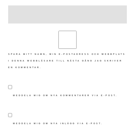
SPARA MITT NAMN, MIN E-POSTADRESS OCH WEBBPLATS
I DENNA WEBBLÄSARE TILL NÄSTA GÅNG JAG SKRIVER
EN KOMMENTAR.
MEDDELA MIG OM NYA KOMMENTARER VIA E-POST.
MEDDELA MIG OM NYA INLÄGG VIA E-POST.