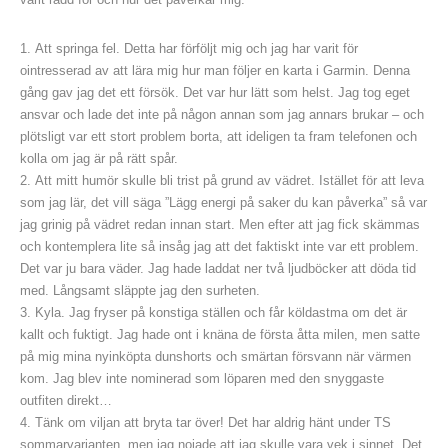
Att springa fel. Detta har förföljt mig och jag har varit för
ointresserad av att lära mig hur man följer en karta i Garmin. Denna
gång gav jag det ett försök. Det var hur lätt som helst. Jag tog eget
ansvar och lade det inte på någon annan som jag annars brukar – och
plötsligt var ett stort problem borta, att ideligen ta fram telefonen och
kolla om jag är på rätt spår.
Att mitt humör skulle bli trist på grund av vädret. Istället för att leva
som jag lär, det vill säga ”Lägg energi på saker du kan påverka” så var
jag grinig på vädret redan innan start. Men efter att jag fick skämmas
och kontemplera lite så insåg jag att det faktiskt inte var ett problem.
Det var ju bara väder. Jag hade laddat ner två ljudböcker att döda tid
med. Långsamt släppte jag den surheten.
Kyla. Jag fryser på konstiga ställen och får köldastma om det är
kallt och fuktigt. Jag hade ont i knäna de första åtta milen, men satte
på mig mina nyinköpta dunshorts och smärtan försvann när värmen
kom. Jag blev inte nominerad som löparen med den snyggaste
outfiten direkt…
Tänk om viljan att bryta tar över! Det har aldrig hänt under TS
sommarvarianten, men jag nojade att jag skulle vara vek i sinnet. Det