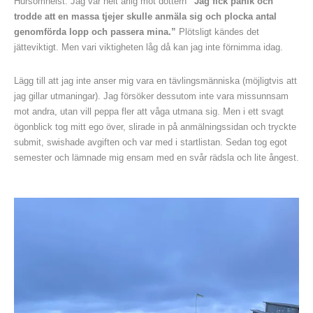
Hursomhelst. Jag var helt ärlig mot dottern
”Jag fick panik och
trodde att en massa tjejer skulle anmäla sig och plocka antal
genomförda lopp och passera mina.”
Plötsligt kändes det
jätteviktigt. Men vari viktigheten låg då kan jag inte förnimma idag.
Lägg till att jag inte anser mig vara en tävlingsmänniska (möjligtvis att
jag gillar utmaningar). Jag försöker dessutom inte vara missunnsam
mot andra, utan vill peppa fler att våga utmana sig. Men i ett svagt
ögonblick tog mitt ego över, slirade in på anmälningssidan och tryckte
submit, swishade avgiften och var med i startlistan. Sedan tog egot
semester och lämnade mig ensam med en svår rädsla och lite ångest.