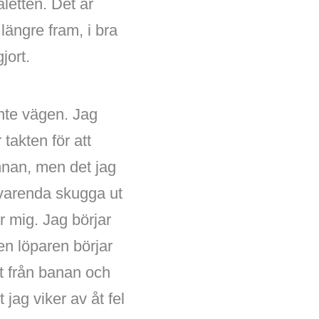
letten. Det är
längre fram, i bra
jort.
inte vägen. Jag
takten för att
nan, men det jag
r varenda skugga ut
r mig. Jag börjar
en löparen börjar
it från banan och
jag viker av åt fel