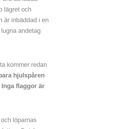
 lägret och
n är inbäddad i en
a lugna andetag
örsta kommer redan
 bara hjulspåren
Inga flaggor är
r och löparnas