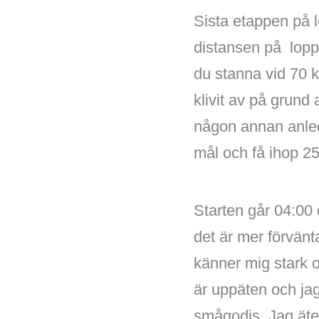
Sista etappen på lop
distansen på loppe
du stanna vid 70 k
klivit av på grund 
någon annan anledn
mål och få ihop 25
Starten går 04:00 
det är mer förvänt
känner mig stark 
är uppäten och ja
smågodis. Jag äter 