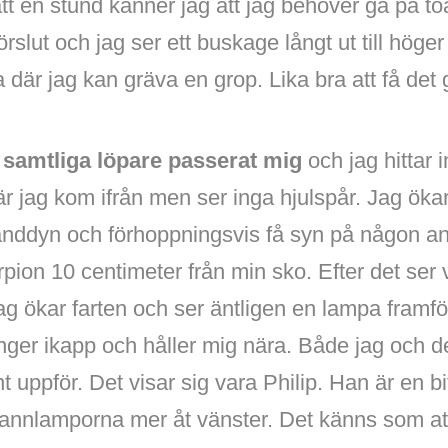
tt en stund känner jag att jag behöver gå på toa
slut och jag ser ett buskage långt ut till höger 
a där jag kan gräva en grop. Lika bra att få det g
r
samtliga löpare passerat mig
och jag hittar 
är jag kom ifrån men ser inga hjulspår. Jag ökar 
nddyn och förhoppningsvis få syn på någon an
orpion 10 centimeter från min sko. Efter det se
g ökar farten och ser äntligen en lampa framfö
ringer ikapp och håller mig nära. Både jag och d
nt uppför. Det visar sig vara Philip. Han är en b
annlamporna mer åt vänster. Det känns som att 