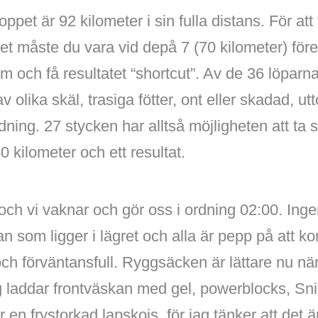
pet är 92 kilometer i sin fulla distans. För att få
t måste du vara vid depå 7 (70 kilometer) före
m och få resultatet “shortcut”. Av de 36 löparn
av olika skäl, trasiga fötter, ont eller skadad, ut
ing. 27 stycken har alltså möjligheten att ta s
0 kilometer och ett resultat.
och vi vaknar och gör oss i ordning 02:00. Inge
an som ligger i lägret och alla är pepp på att 
och förväntansfull. Ryggsäcken är lättare nu n
g laddar frontväskan med gel, powerblocks, Sn
en frystorkad lapskojs, för jag tänker att det ä