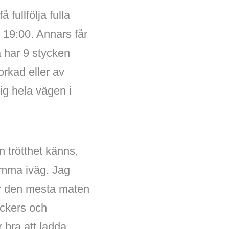
 fullfölja fulla
 19:00. Annars får
a har 9 stycken
torkad eller av
ig hela vägen i
n trötthet känns,
komma iväg. Jag
är den mesta maten
ickers och
r bra att ladda