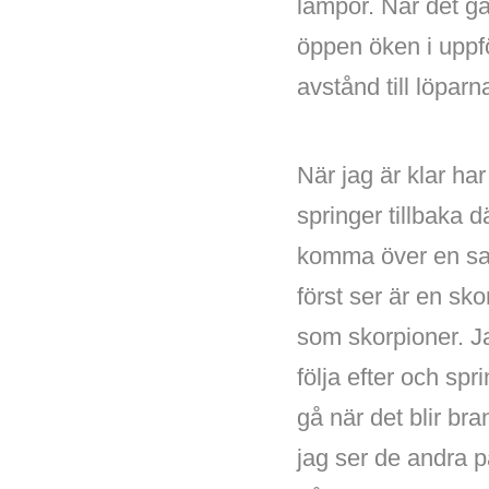
lampor. När det gå
öppen öken i uppför
avstånd till löparn
När jag är klar ha
springer tillbaka d
komma över en sa
först ser är en sk
som skorpioner. Ja
följa efter och sp
gå när det blir bra
jag ser de andra p