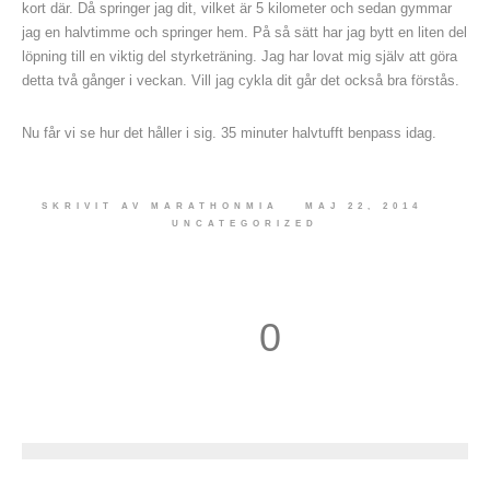
kort där. Då springer jag dit, vilket är 5 kilometer och sedan gymmar
jag en halvtimme och springer hem. På så sätt har jag bytt en liten del
löpning till en viktig del styrketräning. Jag har lovat mig själv att göra
detta två gånger i veckan. Vill jag cykla dit går det också bra förstås.
Nu får vi se hur det håller i sig. 35 minuter halvtufft benpass idag.
SKRIVIT AV
MARATHONMIA
MAJ 22, 2014
UNCATEGORIZED
0
1