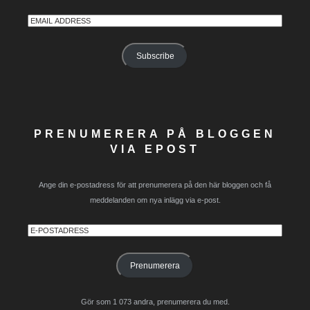
Email
Address
Subscribe
PRENUMERERA PÅ BLOGGEN
VIA EPOST
Ange din e-postadress för att prenumerera på den här bloggen och få
meddelanden om nya inlägg via e-post.
E-
postadress
Prenumerera
Gör som 1 073 andra, prenumerera du med.