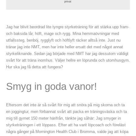
privat
Jag har blivit beordrad lite tyngre styrketräning för att stärka upp fram-
och baksida lår, höft, mage och rygg. Mina hemmaövningar med
utfallssteg, benböj, rygglyft och höftlyft räcker alltså inte. Just nu
tränar jag inte NMT, men har inte heller ersatt det med något annat
styrkeliknande. Sedan jag började med NMT har jag dessutom väldigt
svårt för att träna inomhus. Väljer hellre en löprunda och utomhusgym.
Hur ska jag få detta att fungera?
Smyg in goda vanor!
Eftersom det inte är så svårt för mig att snöra på mig skorna och ta
en joggingtur, men förbannat svårt att packa en träningsväska och ta
mig till gymet 150 meter härifrån, tänkte jag såhär: Jag smyger in
styrketräningen i ett löppass. Efter att ha varit löpcoach och föreläst
några gånger på Mornington Health Club i Bromma, valde jag att köpa