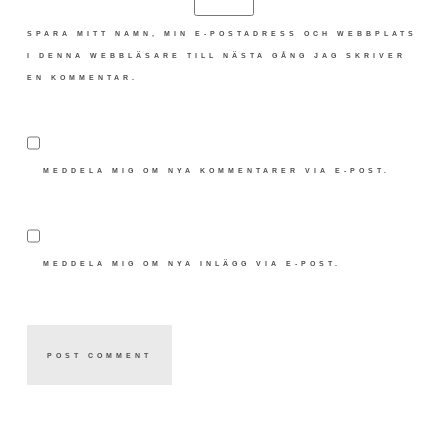
SPARA MITT NAMN, MIN E-POSTADRESS OCH WEBBPLATS
I DENNA WEBBLÄSARE TILL NÄSTA GÅNG JAG SKRIVER
EN KOMMENTAR.
MEDDELA MIG OM NYA KOMMENTARER VIA E-POST.
MEDDELA MIG OM NYA INLÄGG VIA E-POST.