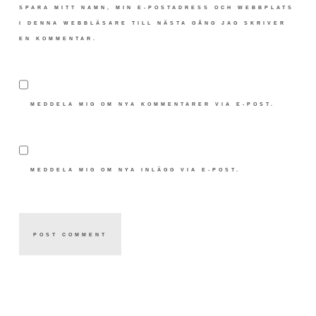
SPARA MITT NAMN, MIN E-POSTADRESS OCH WEBBPLATS
I DENNA WEBBLÄSARE TILL NÄSTA GÅNG JAG SKRIVER
EN KOMMENTAR.
MEDDELA MIG OM NYA KOMMENTARER VIA E-POST.
MEDDELA MIG OM NYA INLÄGG VIA E-POST.