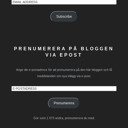
Email
Address
Subscribe
PRENUMERERA PÅ BLOGGEN
VIA EPOST
Ange din e-postadress för att prenumerera på den här bloggen och få
meddelanden om nya inlägg via e-post.
E-
postadress
Prenumerera
Gör som 1 073 andra, prenumerera du med.