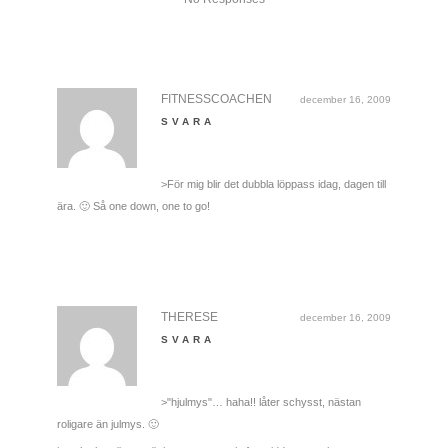
FITNESSCOACHEN
december 16, 2009
SVARA
>För mig blir det dubbla löppass idag, dagen till
ära. 🙂 Så one down, one to go!
THERESE
december 16, 2009
SVARA
>"hjulmys"… haha!! låter schysst, nästan
roligare än julmys. 🙂