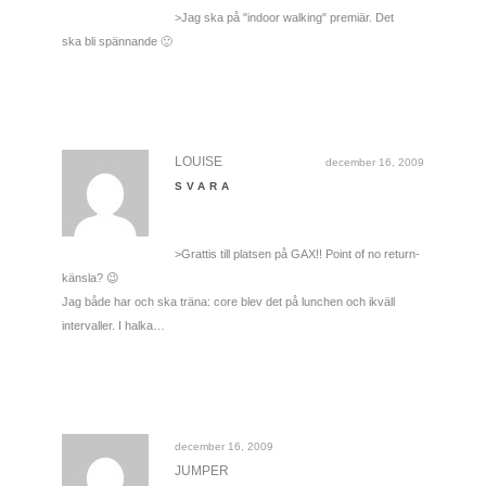
>Jag ska på "indoor walking" premiär. Det
ska bli spännande 🙂
LOUISE
december 16, 2009
SVARA
>Grattis till platsen på GAX!! Point of no return-
känsla? 😉
Jag både har och ska träna: core blev det på lunchen och ikväll
intervaller. I halka…
december 16, 2009
JUMPER