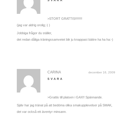
SVARA
>STORT GRATTIS!!!!!!!!
(jag var aldrig orolig;-) )
Jobbiga frågor du ställer,
det redan dåliga träningssamvetet blir ju knappast bättre ha ha ha:-)
CARINA
december 16, 2009
SVARA
>Grattis till platsen i GAX!! Spännande.
Själv har jag tränat på att bedöma olika smakupplevelser på SMAK,
det var också ett äventyr minsann.