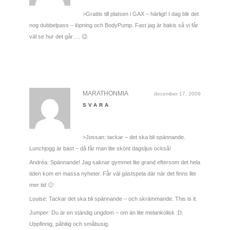
>Grattis till platsen i GAX – härligt! I dag blir det
nog dubbelpass – löpning och BodyPump. Fast jag är bakis så vi får
väl se hur det går…. 😉
MARATHONMIA
december 17, 2009
SVARA
>Jossan: tackar – det ska bli spännande.
Lunchjogg är bäst – då får man lite skönt dagsljus också!
Andréa: Spännande! Jag saknar gymmet lite grand eftersom det hela
tiden kom en massa nyheter. Får väl gästspela där när det finns lite
mer tid 🙂
Louise: Tackar det ska bli spännande – och skrämmande. This is it.
Jumper: Du är en ständig ungdom – om än lite melankolisk :D.
Uppfinnig, påhitig och småbusig.