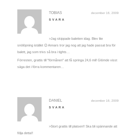
TOBIAS
december 16, 2009
SVARA
>Jag skippade baletten idag. Blev lite
snölöpning istället 😉 Annars tror jag nog att jag hade passat bra för
balett, jag som trivs så bra i tights…
Förresten, grattis till "förmånen" att få springa 24,6 mil! Glömde visst
säga det i förra kommentaren…
DANIEL
december 16, 2009
SVARA
>Stort grattis till platsen!! Ska bli spännande att
följa detta!!