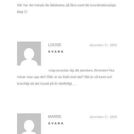
Här har det tränats lite lättdistans på 8km samt lite koordinationslopp
idag 🙂
LOUISE
december 17, 2009
SVARA
>Jag avundas dig ditt pannben, förresten! Hur
tränar man upp det? Eller är du född med det? Mitt är så tunnt och
bräckligt att det snudd på är obefintligt….
MARRE
december 17, 2009
SVARA