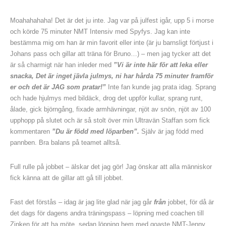
Moahahahaha! Det är det ju inte. Jag var på julfest igår, upp 5 i morse
och körde 75 minuter NMT Intensiv med Spyfys. Jag kan inte
bestämma mig om han är min favorit eller inte (är ju barnsligt förtjust i
Johans pass och gillar att träna för Bruno…) – men jag tycker att det
är så charmigt när han inleder med
”Vi är inte här för att leka eller
snacka, Det är inget jävla julmys, ni har hårda 75 minuter framför
er och det är JAG som pratar!”
Inte fan kunde jag prata idag. Sprang
och hade hjulmys med bildäck, drog det uppför kullar, sprang runt,
ålade, gick björngång, fixade armhävningar, njöt av snön, njöt av 100
upphopp på slutet och är så stolt över min Ultravän Staffan som fick
kommentaren
”Du är född med löparben”.
Själv är jag född med
pannben. Bra balans på teamet alltså.
Full rulle på jobbet – älskar det jag gör! Jag önskar att alla människor
fick känna att de gillar att gå till jobbet.
Fast det förstås – idag är jag lite glad när jag går
från
jobbet, för då är
det dags för dagens andra träningspass – löpning med coachen till
Zinken för att ha möte, sedan löpning hem med goaste NMT-Jenny.