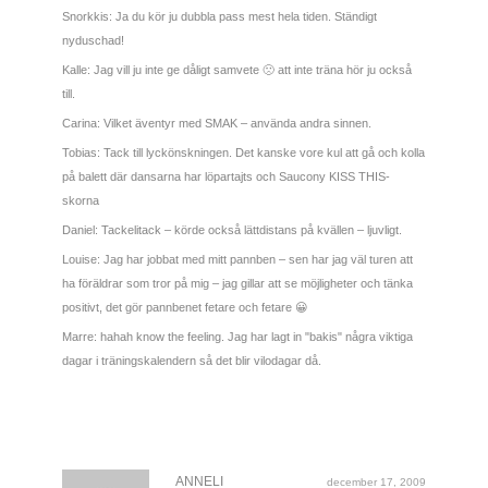
Snorkkis: Ja du kör ju dubbla pass mest hela tiden. Ständigt
nyduschad!
Kalle: Jag vill ju inte ge dåligt samvete 🙁 att inte träna hör ju också
till.
Carina: Vilket äventyr med SMAK – använda andra sinnen.
Tobias: Tack till lyckönskningen. Det kanske vore kul att gå och kolla
på balett där dansarna har löpartajts och Saucony KISS THIS-
skorna
Daniel: Tackelitack – körde också lättdistans på kvällen – ljuvligt.
Louise: Jag har jobbat med mitt pannben – sen har jag väl turen att
ha föräldrar som tror på mig – jag gillar att se möjligheter och tänka
positivt, det gör pannbenet fetare och fetare 😀
Marre: hahah know the feeling. Jag har lagt in "bakis" några viktiga
dagar i träningskalendern så det blir vilodagar då.
ANNELI
december 17, 2009