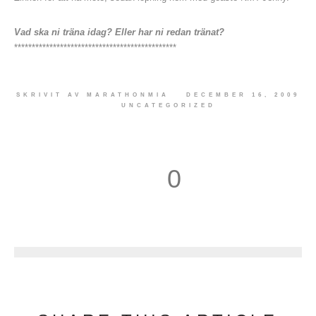
Vad ska ni träna idag? Eller har ni redan tränat?
**********************************************
SKRIVIT AV
MARATHONMIA
DECEMBER 16, 2009
UNCATEGORIZED
0
1