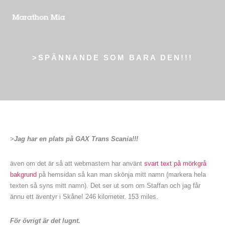
>SPÄNNANDE SOM BARA DEN!!!
>
Jag har en plats på GAX Trans Scania!!!
även om det är så att webmastern har använt
svart text på mörkgrå
bakgrund
på hemsidan så kan man skönja mitt namn (markera hela
texten så syns mitt namn). Det ser ut som om Staffan och jag får
ännu ett äventyr i Skåne! 246 kilometer. 153 miles.
För övrigt är det lugnt.