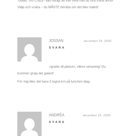
Tobias: Go Crazy! Vad härligt att inte veta vad du ska träna ännu!
Välja och vraka – du MÅSTE berätta om det blev balett!
JOSSAN
december 16, 2009
SVARA
>grattis till platsen, vilken utmaning! Du
kommer greja det galant!
För mig blev det bara 5 lugna km på lunchen idag.
ANDRÉA
december 16, 2009
SVARA