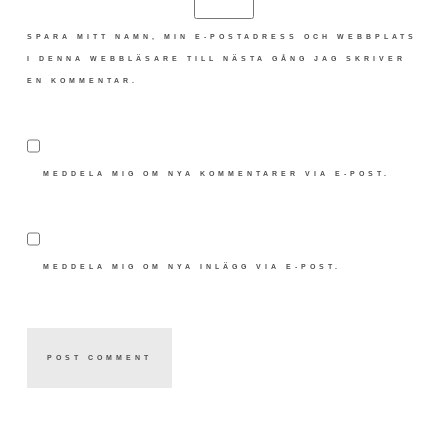
SPARA MITT NAMN, MIN E-POSTADRESS OCH WEBBPLATS
I DENNA WEBBLÄSARE TILL NÄSTA GÅNG JAG SKRIVER
EN KOMMENTAR.
MEDDELA MIG OM NYA KOMMENTARER VIA E-POST.
MEDDELA MIG OM NYA INLÄGG VIA E-POST.