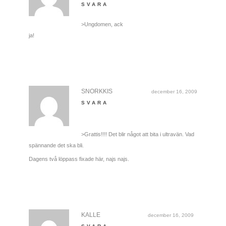
SVARA
>Ungdomen, ack
ja!
SNORKKIS
december 16, 2009
SVARA
>Grattis!!!! Det blir något att bita i ultravän. Vad
spännande det ska bli.
Dagens två löppass fixade här, najs najs.
KALLE
december 16, 2009