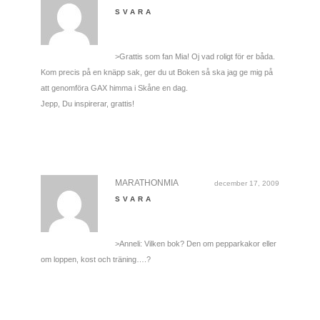
SVARA
>Grattis som fan Mia! Oj vad roligt för er båda.
Kom precis på en knäpp sak, ger du ut Boken så ska jag ge mig på
att genomföra GAX himma i Skåne en dag.
Jepp, Du inspirerar, grattis!
MARATHONMIA
december 17, 2009
SVARA
>Anneli: Vilken bok? Den om pepparkakor eller
om loppen, kost och träning….?