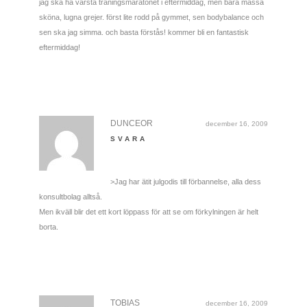
jag ska ha värsta träningsmaratonet i eftermiddag, men bara massa
sköna, lugna grejer. först lite rodd på gymmet, sen bodybalance och
sen ska jag simma. och basta förstås! kommer bli en fantastisk
eftermiddag!
DUNCEOR
december 16, 2009
SVARA
>Jag har ätit julgodis till förbannelse, alla dess
konsultbolag alltså.
Men ikväll blir det ett kort löppass för att se om förkylningen är helt
borta.
TOBIAS
december 16, 2009