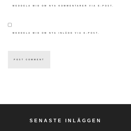
MEDDELA MIG OM NYA KOMMENTARER VIA E-POST.
MEDDELA MIG OM NYA INLÄGG VIA E-POST.
SENASTE INLÄGGEN