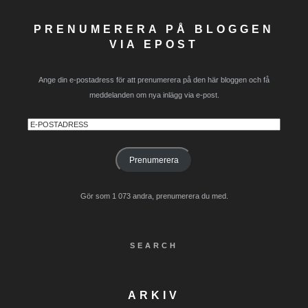
PRENUMERERA PÅ BLOGGEN
VIA EPOST
Ange din e-postadress för att prenumerera på den här bloggen och få
meddelanden om nya inlägg via e-post.
E-
postadress
Prenumerera
Gör som 1 073 andra, prenumerera du med.
SEARCH
ARKIV