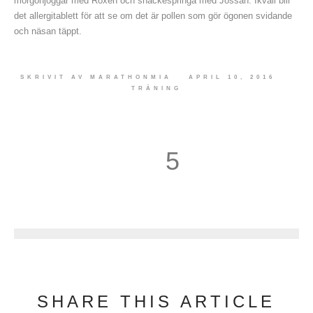
morgonjoggar med Roxen och snackespringa med Jossan. Ikväll blir
det allergitablett för att se om det är pollen som gör ögonen svidande
och näsan täppt.
SKRIVIT AV
MARATHONMIA
APRIL 10, 2016
TRÄNING
5
6
SHARE THIS ARTICLE