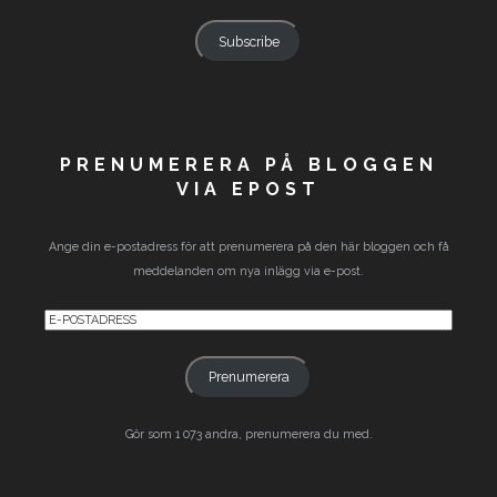
Address
Subscribe
PRENUMERERA PÅ BLOGGEN
VIA EPOST
Ange din e-postadress för att prenumerera på den här bloggen och få
meddelanden om nya inlägg via e-post.
E-
postadress
Prenumerera
Gör som 1 073 andra, prenumerera du med.