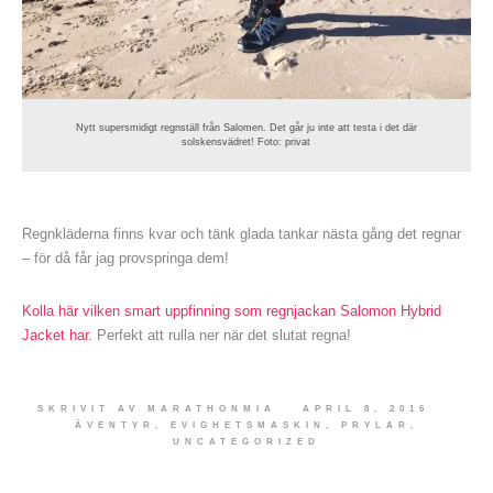
Nytt supersmidigt regnställ från Salomen. Det går ju inte att testa i det där
solskensvädret! Foto: privat
Regnkläderna finns kvar och tänk glada tankar nästa gång det regnar
– för då får jag provspringa dem!
Kolla här vilken smart uppfinning som regnjackan Salomon Hybrid
Jacket har.
Perfekt att rulla ner när det slutat regna!
SKRIVIT AV
MARATHONMIA
APRIL 8, 2016
ÄVENTYR
,
EVIGHETSMASKIN
,
PRYLAR
,
UNCATEGORIZED