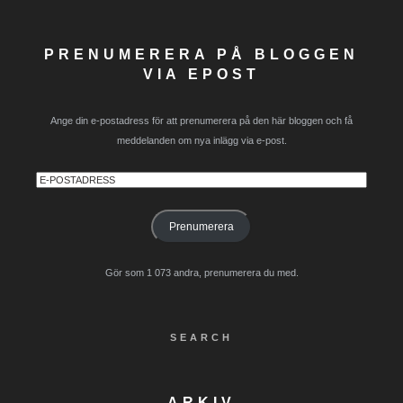
PRENUMERERA PÅ BLOGGEN
VIA EPOST
Ange din e-postadress för att prenumerera på den här bloggen och få
meddelanden om nya inlägg via e-post.
E-
postadress
Prenumerera
Gör som 1 073 andra, prenumerera du med.
SEARCH
ARKIV