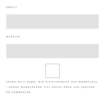
EMAIL
*
WEBSITE
SPARA MITT NAMN, MIN E-POSTADRESS OCH WEBBPLATS
I DENNA WEBBLÄSARE TILL NÄSTA GÅNG JAG SKRIVER
EN KOMMENTAR.