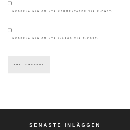
MEDDELA MIG OM NYA KOMMENTARER VIA E-POST.
MEDDELA MIG OM NYA INLÄGG VIA E-POST.
SENASTE INLÄGGEN