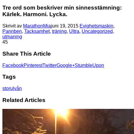
Tre ord som beskriver min sinnesstämning:
Kärlek. Harmoni. Lycka.
Skrivit av
MarathonMia
juni 19, 2015
Evighetsmaskin
,
Pannben
,
Tacksamhet
,
träning
,
Ultra
,
Uncategorized
,
utmaning
4
5
Share This Article
Facebook
Pinterest
Twitter
Google+
StumbleUpon
Tags
storulvån
Related Articles