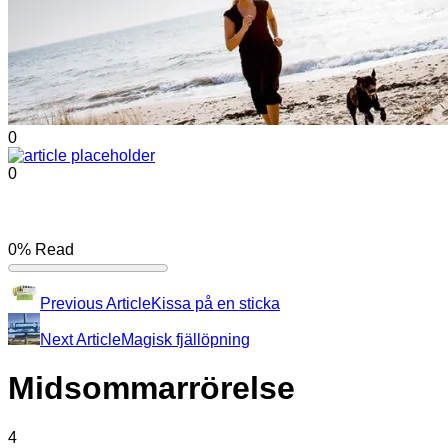
0
0
0%
Read
Previous Article
Kissa på en sticka
Next Article
Magisk fjällöpning
Midsommarrörelse
4