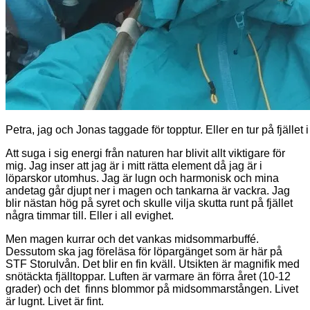
Petra, jag och Jonas taggade för topptur. Eller en tur på fjället i a
Att suga i sig energi från naturen har blivit allt viktigare för
mig. Jag inser att jag är i mitt rätta element då jag är i
löparskor utomhus. Jag är lugn och harmonisk och mina
andetag går djupt ner i magen och tankarna är vackra. Jag
blir nästan hög på syret och skulle vilja skutta runt på fjället
några timmar till. Eller i all evighet.
Men magen kurrar och det vankas midsommarbuffé.
Dessutom ska jag föreläsa för löpargänget som är här på
STF Storulvån. Det blir en fin kväll. Utsikten är magnifik med
snötäckta fjälltoppar. Luften är varmare än förra året (10-12
grader) och det finns blommor på midsommarstången. Livet
är lugnt. Livet är fint.