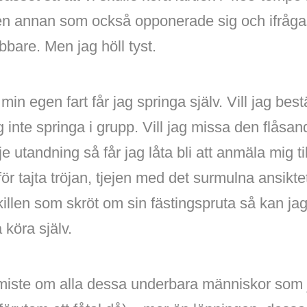
 en annan som också opponerade sig och ifrågas
bbare. Men jag höll tyst.
min egen fart får jag springa själv. Vill jag b
g inte springa i grupp. Vill jag missa den flås
e utandning så får jag låta bli att anmäla mig til
för tajta tröjan, tjejen med det surmulna ansikte
killen som skröt om sin fästingspruta så kan jag 
 köra själv.
miste om alla dessa underbara människor som j