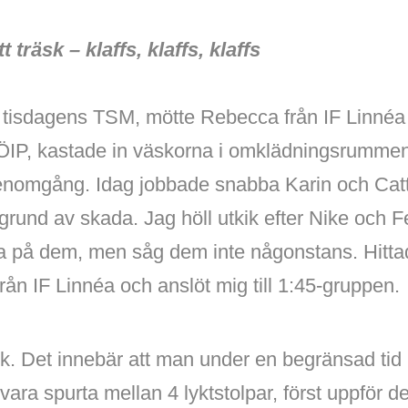
t träsk – klaffs, klaffs, klaffs
ill tisdagens TSM, mötte Rebecca från IF Linné
ll ÖIP, kastade in väskorna i omklädningsrumme
enomgång. Idag jobbade snabba Karin och Catt
rund av skada. Jag höll utkik efter Nike och Fei
 på dem, men såg dem inte någonstans. Hitta
ån IF Linnéa och anslöt mig till 1:45-gruppen.
k. Det innebär att man under en begränsad tid 
vara spurta mellan 4 lyktstolpar, först uppför 