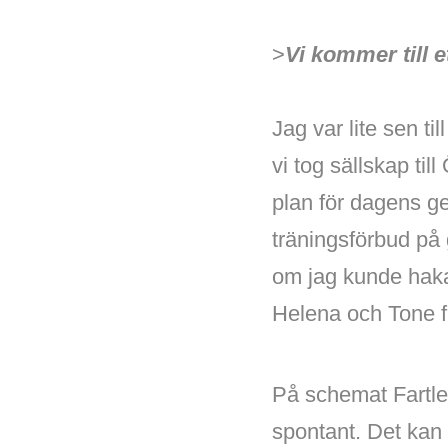
>
Vi kommer till et
Jag var lite sen t
vi tog sällskap ti
plan för dagens g
träningsförbud på g
om jag kunde haka
Helena och Tone fr
På schemat Fartle
spontant. Det kan 