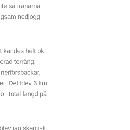
nte så tränarna
ångsam nedjogg
t kändes helt ok.
perad terräng.
h nerförsbackar,
ret. Det blev 6 km
o. Total längd på
blev jag skeptisk.