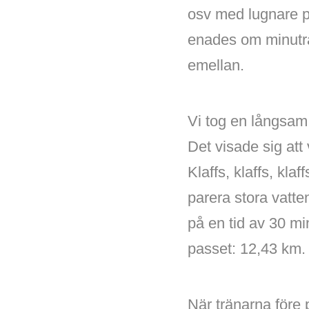
osv med lugnare pe
enades om minutra
emellan.
Vi tog en långsam 
Det visade sig att 
Klaffs, klaffs, kl
parera stora vatte
på en tid av 30 mi
passet: 12,43 km.
När tränarna före p