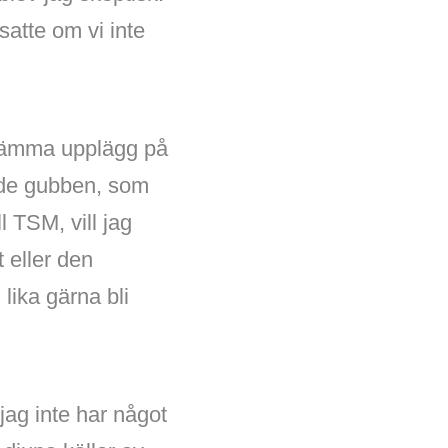
atte om vi inte
estämma upplägg på
ande gubben, som
l TSM, vill jag
t eller den
lika gärna bli
ag inte har något