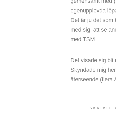
gemensamt med (fö
egenupplevda löpart
Det är ju det som 
med sig, att se and
med TSM.
Det visade sig bli 
Skyndade mig hem 
återseende (flera å
SKRIVIT