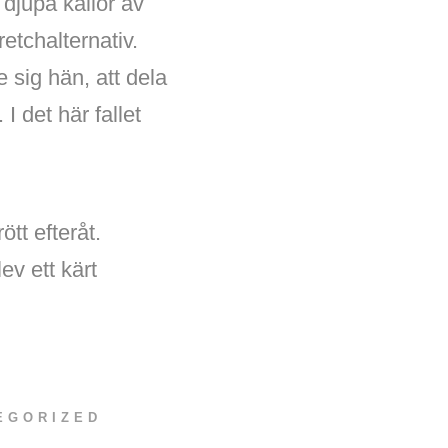
djupa källor av
retchalternativ.
 sig hän, att dela
I det här fallet
ött efteråt.
v ett kärt
EGORIZED