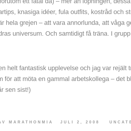
rutom ett fåtal då) – mer än löpningen, dessa 
ips, knasiga idéer, fula outfits, kostråd och st
är hela grejen – att vara annorlunda, att våga ge
ras universum. Och samtidigt få träna. I grupp. 
en helt fantastisk upplevelse och jag var rejält tr
för att möta en gammal arbetskollega – det ble
r sen sist!)
 AV
MARATHONMIA
JULI 2, 2008
UNCAT