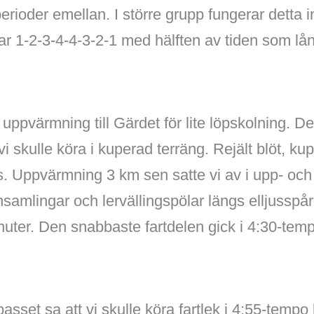
rioder emellan. I större grupp fungerar detta i
r 1-2-3-4-4-3-2-1 med hälften av tiden som l
uppvärmning till Gärdet för lite löpskolning. De
vi skulle köra i kuperad terräng. Rejält blöt, ku
affs. Uppvärmning 3 km sen satte vi av i upp- oc
nsamlingar och lervällingspölar längs elljusspå
nuter. Den snabbaste fartdelen gick i 4:30-temp
asset sa att vi skulle köra fartlek i 4:55-tempo 