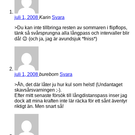
juli 1, 2008
Karin
Svara
>Du kan inte tillbringa resten av sommaren i flipflops,
tänk så svårsprungna alla långpass och intervaller blir
då! 😉 (och ja, jag är avundsjuk *fniss*)
juli 1, 2008
bureborn
Svara
>Åh, det där låter ju hur kul som helst! (Undantaget
skavsårsvarningen ;-).
Efter mitt senaste försök till långdistanspass inser jag
dock att mina kraften inte lär räcka för ett sånt äventyr
riktigt än. Men snart så!