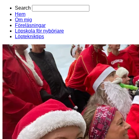
Search
Hem
Om mig
Föreläsningar
Löpskola för nybörjare
Löptekniktips