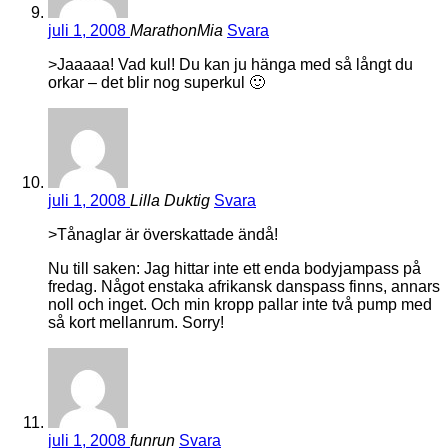
juli 1, 2008
MarathonMia
Svara
>Jaaaaa! Vad kul! Du kan ju hänga med så långt du
orkar – det blir nog superkul 🙂
juli 1, 2008
Lilla Duktig
Svara
>Tånaglar är överskattade ändå!
Nu till saken: Jag hittar inte ett enda bodyjampass på
fredag. Något enstaka afrikansk danspass finns, annars
noll och inget. Och min kropp pallar inte två pump med
så kort mellanrum. Sorry!
juli 1, 2008
funrun
Svara