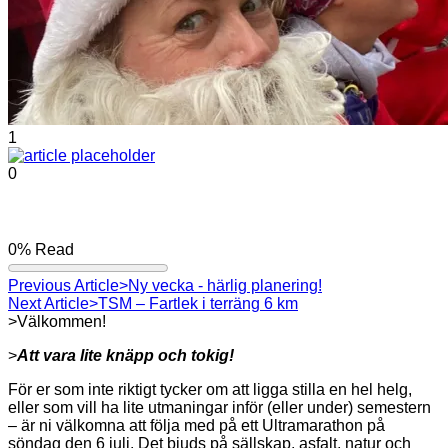
1
0
0%
Read
Previous Article
>Ny vecka - härlig planering!
Next Article
>TSM – Fartlek i terräng 6 km
>Välkommen!
>
Att vara lite knäpp och tokig!
För er som inte riktigt tycker om att ligga stilla en hel helg,
eller som vill ha lite utmaningar inför (eller under) semestern
– är ni välkomna att följa med på ett Ultramarathon på
söndag den 6 juli. Det bjuds på sällskap, asfalt, natur och