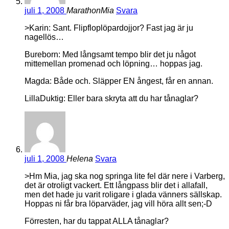
juli 1, 2008
MarathonMia
Svara
>Karin: Sant. Flipfloplöpardojjor? Fast jag är ju
nagellös…
Bureborn: Med långsamt tempo blir det ju något
mittemellan promenad och löpning… hoppas jag.
Magda: Både och. Släpper EN ångest, får en annan.
LillaDuktig: Eller bara skryta att du har tånaglar?
juli 1, 2008
Helena
Svara
>Hm Mia, jag ska nog springa lite fel där nere i Varberg,
det är otroligt vackert. Ett långpass blir det i allafall,
men det hade ju varit roligare i glada vänners sällskap.
Hoppas ni får bra löparväder, jag vill höra allt sen;-D
Förresten, har du tappat ALLA tånaglar?