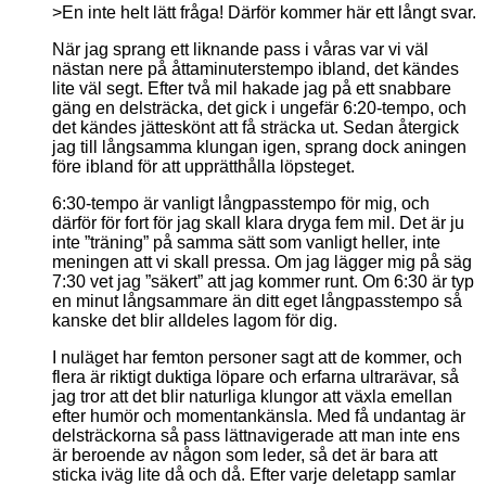
>En inte helt lätt fråga! Därför kommer här ett långt svar.
När jag sprang ett liknande pass i våras var vi väl
nästan nere på åttaminuterstempo ibland, det kändes
lite väl segt. Efter två mil hakade jag på ett snabbare
gäng en delsträcka, det gick i ungefär 6:20-tempo, och
det kändes jätteskönt att få sträcka ut. Sedan återgick
jag till långsamma klungan igen, sprang dock aningen
före ibland för att upprätthålla löpsteget.
6:30-tempo är vanligt långpasstempo för mig, och
därför för fort för jag skall klara dryga fem mil. Det är ju
inte ”träning” på samma sätt som vanligt heller, inte
meningen att vi skall pressa. Om jag lägger mig på säg
7:30 vet jag ”säkert” att jag kommer runt. Om 6:30 är typ
en minut långsammare än ditt eget långpasstempo så
kanske det blir alldeles lagom för dig.
I nuläget har femton personer sagt att de kommer, och
flera är riktigt duktiga löpare och erfarna ultrarävar, så
jag tror att det blir naturliga klungor att växla emellan
efter humör och momentankänsla. Med få undantag är
delsträckorna så pass lättnavigerade att man inte ens
är beroende av någon som leder, så det är bara att
sticka iväg lite då och då. Efter varje deletapp samlar