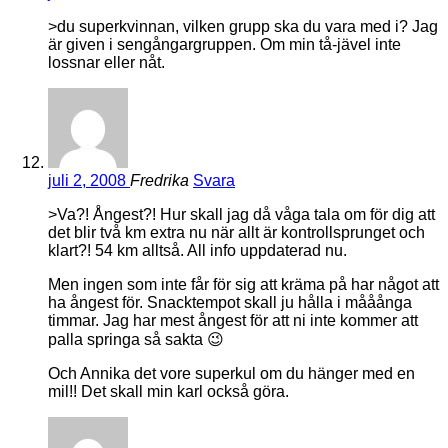
>du superkvinnan, vilken grupp ska du vara med i? Jag
är given i sengångargruppen. Om min tå-jävel inte
lossnar eller nåt.
juli 2, 2008
Fredrika
Svara
>Va?! Ångest?! Hur skall jag då våga tala om för dig att
det blir två km extra nu när allt är kontrollsprunget och
klart?! 54 km alltså. All info uppdaterad nu.
Men ingen som inte får för sig att kräma på har något att
ha ångest för. Snacktempot skall ju hålla i mååånga
timmar. Jag har mest ångest för att ni inte kommer att
palla springa så sakta 😉
Och Annika det vore superkul om du hänger med en
mil!! Det skall min karl också göra.