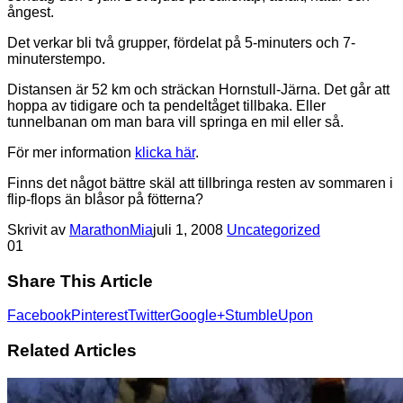
ångest.
Det verkar bli två grupper, fördelat på 5-minuters och 7-
minuterstempo.
Distansen är 52 km och sträckan Hornstull-Järna. Det går att
hoppa av tidigare och ta pendeltåget tillbaka. Eller
tunnelbanan om man bara vill springa en mil eller så.
För mer information
klicka här
.
Finns det något bättre skäl att tillbringa resten av sommaren i
flip-flops än blåsor på fötterna?
Skrivit av
MarathonMia
juli 1, 2008
Uncategorized
0
1
Share This Article
Facebook
Pinterest
Twitter
Google+
StumbleUpon
Related Articles