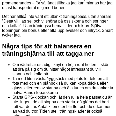
promenerandes – för så långt tillbaka jag kan minnas har jag
oftast transporterat mig med benen.
Det har alltså inte varit ett uttänkt träningspass, utan snarare
”Detta vill jag se, och vi snörar på oss skorna och springer
och kollar”. Utan träningsschema, tider och krav. Själva
löpningen blir bonus efter alla upplevelser och intryck. Smart
tycker jag.
Några tips för att balansera en
träningshjärna till att tagga ner
Om vädret är ostadigt, knyt en tröja runt höften – skönt
att dra på sig om du hittar något intressant du vill
stanna och kolla på.
Ta med liten väska/ryggsäck med plats för telefon att
fota med och en plånbok så du kan köpa dricka eller
glass, eller rentav stanna och äta lunch om du tänker ta
halva Paris i löparskorna
Starta GPS-klockan och låt den rulla hela passet du är
ute. Ingen idé att stoppa och starta, då glöms det bort
rätt var det är. Antal kilometer blir fler och du orkar mer
än vad du tror. Tiden ute i träningskläder är också
intressant.