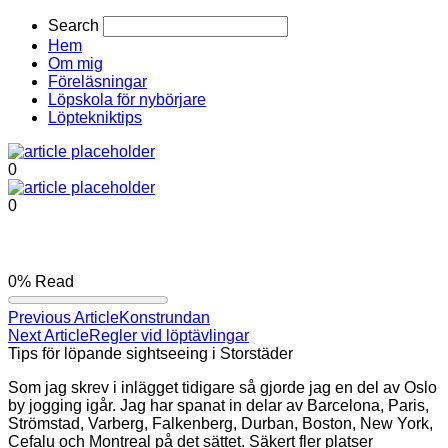
Search
Hem
Om mig
Föreläsningar
Löpskola för nybörjare
Löptekniktips
0
0
0%
Read
Previous Article
Konstrundan
Next Article
Regler vid löptävlingar
Tips för löpande sightseeing i Storstäder
Som jag skrev i inlägget tidigare så gjorde jag en del av Oslo
by jogging igår. Jag har spanat in delar av Barcelona, Paris,
Strömstad, Varberg, Falkenberg, Durban, Boston, New York,
Cefalu och Montreal på det sättet. Säkert fler platser