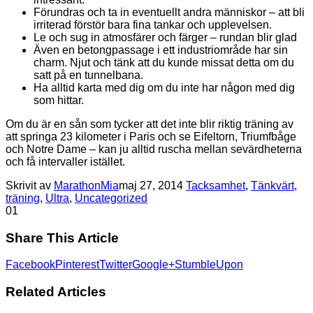
Förundras och ta in eventuellt andra människor – att bli
irriterad förstör bara fina tankar och upplevelsen.
Le och sug in atmosfärer och färger – rundan blir glad
Även en betongpassage i ett industriområde har sin
charm. Njut och tänk att du kunde missat detta om du
satt på en tunnelbana.
Ha alltid karta med dig om du inte har någon med dig
som hittar.
Om du är en sån som tycker att det inte blir riktig träning av
att springa 23 kilometer i Paris och se Eifeltorn, Triumfbåge
och Notre Dame – kan ju alltid ruscha mellan sevärdheterna
och få intervaller istället.
Skrivit av
MarathonMia
maj 27, 2014
Tacksamhet
,
Tänkvärt
,
träning
,
Ultra
,
Uncategorized
0
1
Share This Article
Facebook
Pinterest
Twitter
Google+
StumbleUpon
Related Articles