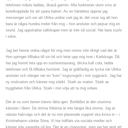
telefonen måste laddas, likaså garmin. Alla funktioner utom sms är
boretkopplade för att spara batteri. Av en händelse öppnar jag
messenger och ser att Ulrika undrar vart jag är, det visar sig att hon
bara är några hundra meter från mig – hon ansluter och pejsar mig en
stund. Jag uppskattar sällskapet men är inte så social. Har bara sushi
i sikte.
Jag ber henne ordna något för mig men minns inte riktigt vad det är.
Hon springer tillbaka till sin bil och letar upp mig inne i Karlskoga. Då
har jag hunnit leta upp en sushirestaurang, dricka kall cola, ladda
telefonen och få tillbaka humöret. Jag är gråtfärdig av lycka när Ulrika
ansluter och slänger ner en ”korv” risgrynsgröt i min ryggsäck. Jag har
ny motivation och känner mig stärkt. Stark av maten. Stark av
tryggheten från Ulrika. Stark i min vilja att ta mig vidare.
Det är nu som benen känns lätta igen. Bortblåst är den stumma
känslan i låren. De ömma fötterna är inte längre lika ömma. Jag är
nästan halvvägs och det är nu min planerade support ska kicka in – i
Kristinehamn väntar Stina. Vi har träffats via sociala medier och
känner inte varandra så bra. Det är en chansning, men jag har gjort ett