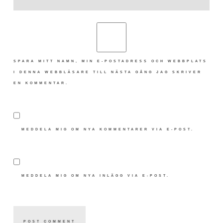
SPARA MITT NAMN, MIN E-POSTADRESS OCH WEBBPLATS
I DENNA WEBBLÄSARE TILL NÄSTA GÅNG JAG SKRIVER
EN KOMMENTAR.
MEDDELA MIG OM NYA KOMMENTARER VIA E-POST.
MEDDELA MIG OM NYA INLÄGG VIA E-POST.