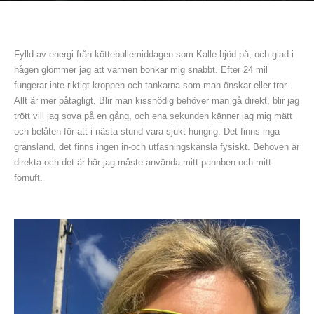
Fylld av energi från köttebullemiddagen som Kalle bjöd på, och glad i
hågen glömmer jag att värmen bonkar mig snabbt. Efter 24 mil
fungerar inte riktigt kroppen och tankarna som man önskar eller tror.
Allt är mer påtagligt. Blir man kissnödig behöver man gå direkt, blir jag
trött vill jag sova på en gång, och ena sekunden känner jag mig mätt
och belåten för att i nästa stund vara sjukt hungrig. Det finns inga
gränsland, det finns ingen in-och utfasningskänsla fysiskt. Behoven är
direkta och det är här jag måste använda mitt pannben och mitt
förnuft.