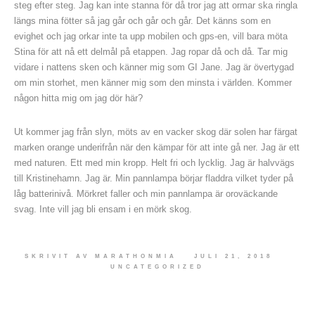
steg efter steg. Jag kan inte stanna för då tror jag att ormar ska ringla
längs mina fötter så jag går och går och går. Det känns som en
evighet och jag orkar inte ta upp mobilen och gps-en, vill bara möta
Stina för att nå ett delmål på etappen. Jag ropar då och då. Tar mig
vidare i nattens sken och känner mig som GI Jane. Jag är övertygad
om min storhet, men känner mig som den minsta i världen. Kommer
någon hitta mig om jag dör här?
Ut kommer jag från slyn, möts av en vacker skog där solen har färgat
marken orange underifrån när den kämpar för att inte gå ner. Jag är ett
med naturen. Ett med min kropp. Helt fri och lycklig. Jag är halvvägs
till Kristinehamn. Jag är. Min pannlampa börjar fladdra vilket tyder på
låg batterinivå. Mörkret faller och min pannlampa är oroväckande
svag. Inte vill jag bli ensam i en mörk skog.
SKRIVIT AV
MARATHONMIA
JULI 21, 2018
UNCATEGORIZED