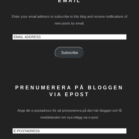
EMAIL
Enter your email address to subscribe to this blog and receive notifications of
new posts by email.
Email
Address
Subscribe
PRENUMERERA PÅ BLOGGEN
VIA EPOST
Ange din e-postadress för att prenumerera på den här bloggen och få
meddelanden om nya inlägg via e-post.
E-
postadress