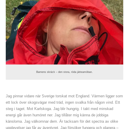
Barnens skräck – den stora, röda jätteamöban.
Jag pinnar vidare när Sverige torskat mot England. Värmen ligger som
ett lock över skogsvägar med träd, ingen svalka från någon vind. Ett
steg i taget. Mot Karlskoga. Jag blir hungrig. I takt med minskad
energi går även humöret ner. Jag tillåter mig känna de jobbiga
känslorna. Jag välkomnar dem. Är tacksam för det spectra av olike
upplevelser jag får av äventyret. Jag försöker fungera och planera –