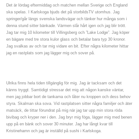
Det är lördag eftermiddag och matchen mellan Sverige och England
ska spelas. I Karlskoga bjuds det på storbildsTV utomhus. Jag
springer/går längs svenska landsvägar och tänker hur många som i
denna stund sitter bänkade. Värmen slår hårt igen och jag blir trött.
Jag tar mig 10 kilometer till Villingsberg och ”Lake Lodge”. Jag köper
en bägare med tre stora kulor glass och betalar bara typ 30 kronor.
Jag svalkas av och tar mig vidare en bit. Efter några kilometer hittar
jag en rastplats som jag lägger mig och sover på.
Ulrika finns hela tiden tillgänglig för mig. Jag är tacksam och det
känns tryggt. Samtidigt stressar det mig att någon kanske väntar,
men jag jobbar bort de tankarna och låter nu kroppen och dess behov
styra. Skalman ska sova. Vid rastplatsen sitter några familjer och äter
matsäck, de tittar förundrat på mig när jag tar upp min stora röda
bivibag och kryper ner i den. Jag bryr mig föga, lägger mig med benen
upp på en bänk och sover 30 minuter. Jag har långt kvar till
Kristinehamn och jag är inställd på sushi i Karlskoga.