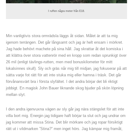
I ruffen några meter från E18.
Min vanligtivis stora ormrädsla läggs åt sidan. Målet är att ta mig
igenom terrängen. Det går långsamt och jag är helt ensam i mörkret.
Jag hade behövt machete på sina håll. Jag skrattar åt det komiska i
att klättra över stora vattenrör med en kropp som redan sprunkigt över
26 mil (enligt tävlings-rutten, men med bonuskilometer för mitt
lokalsinnes skull). Sly och gräs når mig till midjan, jag fokuserar på att
sätta varje fot rätt för att inte stuka mig eller hamna i träsk. Det går
förvånansvärt bra i första slyfältet. I det andra börjar det bli riktigt
jobbigt. En magisk John Bauer liknande skog bjuder på skön löpning
mellan slyt.
I den andra igenvuxna vägen av sly går jag nära stängslet för att inte
villa bort mig. Energin jag tidigare haft börjar ta slut och jag undrar om
jag kommer att missa Stina. Det blir mörkare och jag ropar försiktigt
rätt ut i vildmarken ”Stina?” men inget hörs. Jag kämpar mig framåt,