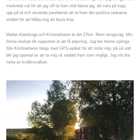
medvetet val för att jag vill ta fram mitt bästa jag, att vara på topp,
upp på tå och använda pannbenet att ta fram det positiva tankarna
istället för att tillåta mig att bryta ihop.
Mellan Karlskoga och Kristinehamn är det 27km. Mest skogsväg. Min
första önskan till supporten är att få pejsning. Jag ber henne springa
från Kristinehamn längs med GPS-spåret för att möta mig, på så sätt
blir jag sporrad av att ta mig så snabbt fram som möjligt. Jag vill dra
nytta av kvällssvalkan.