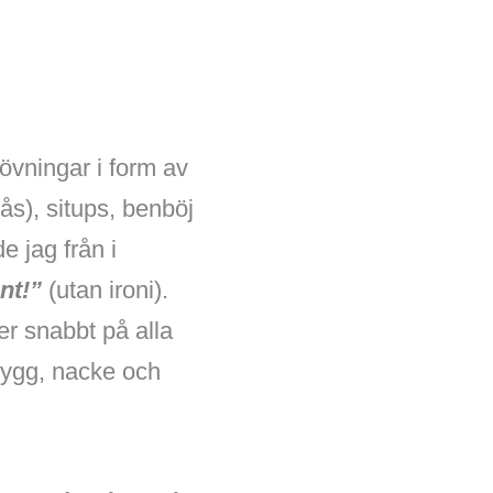
övningar i form av
ås), situps, benböj
e jag från i
nt!”
(utan ironi).
er snabbt på alla
 rygg, nacke och