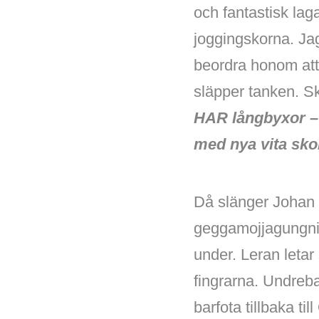
och fantastisk la
joggingskorna. Jag
beordra honom att 
släpper tanken. Sk
HAR långbyxor –
med nya vita skor
Då slänger Johan 
geggamojjagungnin
under. Leran leta
fingrarna. Undreb
barfota tillbaka till