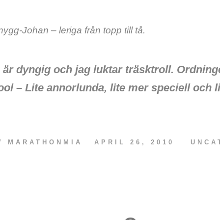
ygg-Johan – leriga från topp till tå.
g är dyngig och jag luktar träsktroll. Ordning
ol – Lite annorlunda, lite mer speciell och li
AV
MARATHONMIA
APRIL 26, 2010
UNCA