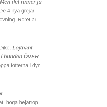
Men det rinner ju
 De 4 nya grejar
 övning. Röret är
 Dike.
Löjtnant
r i hunden ÖVER
oppa fötterna i dyn.
ar
at, höga hejarrop