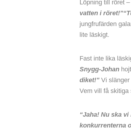
Löpning till röret
vatten i röret!”“
jungfrufärden gala
lite läskigt.
Fast inte lika läs
Snygg-Johan
hoj
diket!”
Vi slänger 
Vem vill få skitiga
“Jaha! Nu ska vi
konkurrenterna o