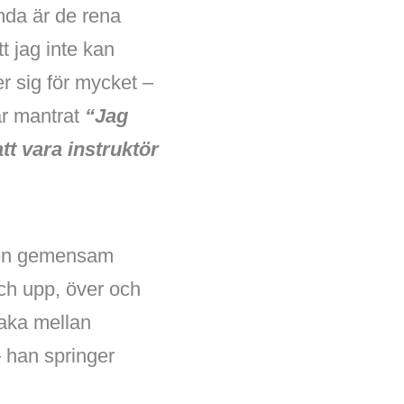
mda är de rena
t jag inte kan
r sig för mycket –
ar mantrat
“Jag
att vara instruktör
I en gemensam
ch upp, över och
kaka mellan
 han springer