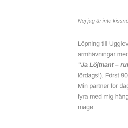
Nej jag är inte kiss
Löpning till Uggl
armhävningar med f
”Ja Löjtnant – r
lördags!). Först 
Min partner för da
fyra med mig hänga
mage.