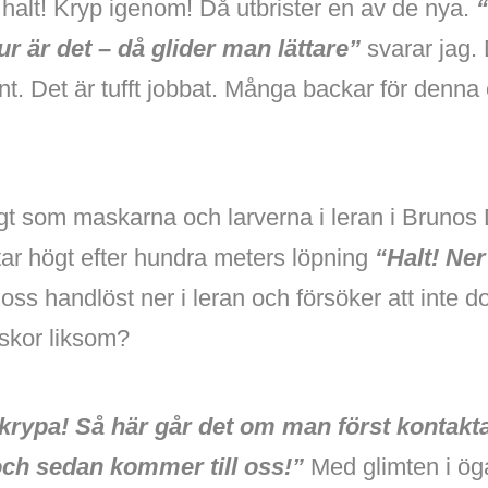
 – halt! Kryp igenom! Då utbrister en av de nya.
“
Tur är det – då glider man lättare”
svarar jag.
nt. Det är tufft jobbat. Många backar för denna
kigt som maskarna och larverna i leran i Brunos
tar högt efter hundra meters löpning
“Halt! Ne
oss handlöst ner i leran och försöker att inte d
 skor liksom?
 krypa! Så här går det om man först kontakt
ch sedan kommer till oss!”
Med glimten i ög