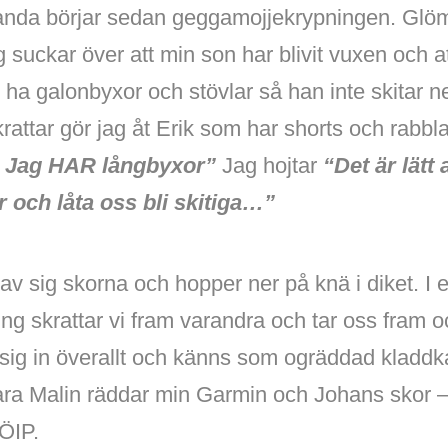
ganda börjar sedan geggamojjekrypningen. Glö
 suckar över att min son har blivit vuxen och at
ha galonbyxor och stövlar så han inte skitar ne
rattar gör jag åt Erik som har shorts och rabbl
 Jag HAR långbyxor”
Jag hojtar
“Det är lätt 
 och låta oss bli skitiga…”
av sig skorna och hopper ner på knä i diket. 
g skrattar vi fram varandra och tar oss fram o
r sig in överallt och känns som ogräddad kladd
ara Malin räddar min Garmin och Johans skor –
 ÖIP.