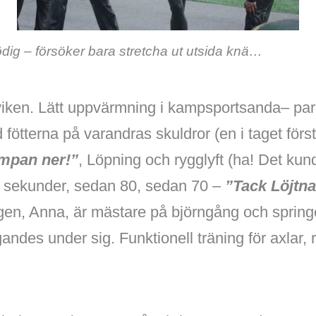
nödig – försöker bara stretcha ut utsida knä…
eviken. Lätt uppvärmning i kampsportsanda– par
ötterna på varandras skuldror (en i taget först
umpan ner!”
, Löpning och rygglyft (ha! Det kund
90 sekunder, sedan 80, sedan 70 –
”Tack Löjtna
gen, Anna, är mästare på björngång och spring
ndes under sig. Funktionell träning för axlar,