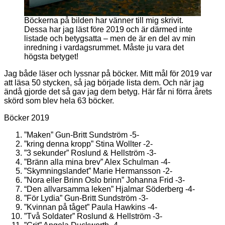
Böckerna på bilden har vänner till mig skrivit.
Dessa har jag läst före 2019 och är därmed inte
listade och betygsatta – men de är en del av min
inredning i vardagsrummet. Måste ju vara det
högsta betyget!
Jag både läser och lyssnar på böcker. Mitt mål för 2019 var
att läsa 50 stycken, så jag började lista dem. Och när jag
ändå gjorde det så gav jag dem betyg. Här får ni förra årets
skörd som blev hela 63 böcker.
Böcker 2019
”Maken” Gun-Britt Sundström -5-
”kring denna kropp” Stina Wollter -2-
”3 sekunder” Roslund & Hellström -3-
”Bränn alla mina brev” Alex Schulman -4-
”Skymningslandet” Marie Hermansson -2-
”Nora eller Brinn Oslo brinn” Johanna Frid -3-
“Den allvarsamma leken” Hjalmar Söderberg -4-
”För Lydia” Gun-Britt Sundström -3-
”Kvinnan på tåget” Paula Hawkins -4-
”Två Soldater” Roslund & Hellström -3-