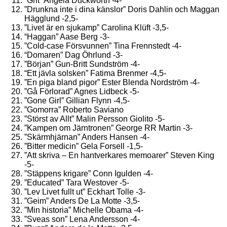
”Grit” Angela Duckworth -4-
”Drunkna inte i dina känslor” Doris Dahlin och Maggan
Hägglund -2,5-
”Livet är en sjukamp” Carolina Klüft -3,5-
“Haggan” Aase Berg -3-
”Cold-case Försvunnen” Tina Frennstedt -4-
“Domaren” Dag Öhrlund -3-
”Början” Gun-Britt Sundström -4-
“Ett jävla solsken” Fatima Brenmer -4,5-
”En piga bland pigor” Ester Blenda Nordström -4-
”Gå Förlorad” Agnes Lidbeck -5-
”Gone Girl” Gillian Flynn -4,5-
”Gomorra” Roberto Saviano
”Störst av Allt” Malin Persson Giolito -5-
”Kampen om Järntronen” George RR Martin -3-
”Skärmhjärnan” Anders Hansen -4-
”Bitter medicin” Gela Forsell -1,5-
”Att skriva – En hantverkares memoarer” Steven King
-5-
”Stäppens krigare” Conn Igulden -4-
”Educated” Tara Westover -5-
”Lev Livet fullt ut” Eckhart Tolle -3-
”Geim” Anders De La Motte -3,5-
”Min historia” Michelle Obama -4-
”Sveas son” Lena Andersson -4-