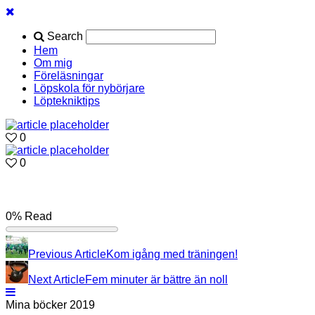
Search
Hem
Om mig
Föreläsningar
Löpskola för nybörjare
Löptekniktips
0
0
0%
Read
Previous Article
Kom igång med träningen!
Next Article
Fem minuter är bättre än noll
Mina böcker 2019