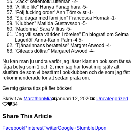
”Zack” kellentoft/Lutteman -2-
”A little life” Hanya Yanagihara -5-
”Följ fucking order” Ann Törnkvist -1-
”Sju dagar med familjen” Francesca Hornak -1-
”Klubben” Matilda Gustavsson -5-
”Madonna” Sara Villius -5-
”Jag vill sätta världen i rörelse” En biografi om Selma
Lagerlöf. Anna-Karin Palm -4,5-
“Tjänarinnans berättelse” Margret Atwood -4-
”Gileads döttrar” Margaret Atwood -4-
Nu kan man ju undra varför jag läser klart en bok som får så
låga betyg som 1 och 2, men jag har lovat mig själv att
slutföra de som vi bestämt i bokklubben och de som jag fått
rekommenderade för att sedan prata om.
Ge mig gärna tips på fler böcker!
Skrivit av
MarathonMia
januari 12, 2020
Uncategorized
3
4
Share This Article
Facebook
Pinterest
Twitter
Google+
StumbleUpon