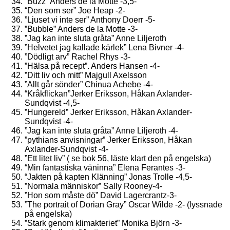
”Buzz” Anders de la Motte -3,5-
“Den som ser” Joe Heap -2-
”Ljuset vi inte ser” Anthony Doerr -5-
”Bubble” Anders de la Motte -3-
”Jag kan inte sluta gråta” Anne Liljeroth
”Helvetet jag kallade kärlek” Lena Bivner -4-
”Dödligt arv” Rachel Rhys -3-
”Hälsa på recept”. Anders Hansen -4-
”Ditt liv och mitt” Majgull Axelsson
”Allt går sönder” Chinua Achebe -4-
“Kråkflickan”Jerker Eriksson, Håkan Axlander-
Sundqvist -4,5-
”Hungereld” Jerker Eriksson, Håkan Axlander-
Sundqvist -4-
”Jag kan inte sluta gråta” Anne Liljeroth -4-
”pythians anvisningar” Jerker Eriksson, Håkan
Axlander-Sundqvist -4-
”Ett litet liv” ( se bok 56, läste klart den på engelska)
“Min fantastiska väninna” Elena Ferantes -3-
“Jakten på kapten Klänning” Jonas Trolle -4,5-
”Normala människor” Sally Rooney-4-
”Hon som måste dö” David Lagercrantz-3-
”The portrait of Dorian Gray” Oscar Wilde -2- (lyssnade
på engelska)
”Stark genom klimakteriet” Monika Björn -3-