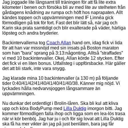
Jag joggade lite långsamt till träningen för att få lite extra
kilometer i benen och försöka bli av med lite av stelheten från
gårdagens knådning av rumpa och höft hos naprapaten. Allt
kändes toppen och uppvärmningen med IF Linnéa gick
förmodligen på tok för fort. Fast det blir lätt så, när jag och
Karin ska prata samtidigt och blir exalterade på väder, härliga
löpsteg och andra bryderier.
Backintervallerna tog
Coach Allan
hand om, idag fick vi lida
för att han var missnöjd med sin insats på Boston maraton
som han ”bara” sprang på 3:13:någonting. Alltså ”straffades”
vi med 10 backintervaller. Okej, Allan körde 12 stycken. Efter
det fick vi en liten bonus. Utfallsteg i uppförsbacke. Här gäller
det att bli stark, inte vara snygg.
Jag klarade mina 10 backintervaller (a 130 m) på följande
tider 0:40/41/42/41/40/41/40/41/40/38. Känner mig nöjd. Vi
lyckades hålla nedvarvsjoggen långsammare än
uppvärmningen.
Nu dunkar det ordentligt i Brolin-låren. Ska bli kul att kliva
upp och köra BodyPump med
Lilla Duktig
imorgon bitti. Jag
kommer förmodligen falla ihop och ligga som en lea-lös trasa
när vi kör benböj. Jag har ju i och för sig lovat att Lilla Duktig
ska få ha mer vikter än jag på just benlåten, bara jag får