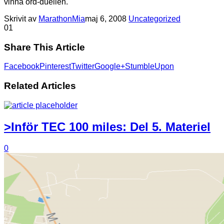
vinna ord-duellen.
Skrivit av
MarathonMia
maj 6, 2008
Uncategorized
0
1
Share This Article
Facebook
Pinterest
Twitter
Google+
StumbleUpon
Related Articles
>Inför TEC 100 miles: Del 5. Materiel
0