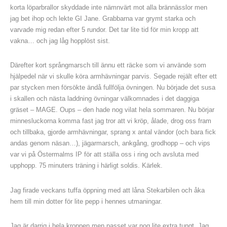
korta löparbrallor skyddade inte nämnvärt mot alla brännässlor men
jag bet ihop och lekte GI Jane. Grabbarna var grymt starka och
varvade mig redan efter 5 rundor. Det tar lite tid för min kropp att
vakna… och jag låg hopplöst sist.
Därefter kort språngmarsch till ännu ett räcke som vi använde som
hjälpedel när vi skulle köra armhävningar parvis. Segade rejält efter ett
par stycken men försökte ändå fullfölja övningen. Nu började det susa
i skallen och nästa laddning övningar välkomnades i det daggiga
gräset – MAGE. Oups – den hade nog vilat hela sommaren. Nu börjar
minnesluckorna komma fast jag tror att vi kröp, ålade, drog oss fram
och tillbaka, gjorde armhävningar, sprang x antal vändor (och bara fick
andas genom näsan…), jägarmarsch, ankgång, grodhopp – och vips
var vi på Östermalms IP för att ställa oss i ring och avsluta med
upphopp. 75 minuters träning i härligt soldis. Kärlek.
Jag firade veckans tuffa öppning med att låna Stekarbilen och åka
hem till min dotter för lite pepp i hennes utmaningar.
Jag är darrig i hela kroppen men passet var nog lite extra tungt. Jag