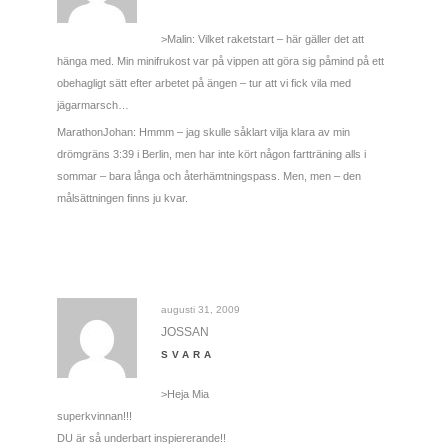
>Malin: Vilket raketstart – här gäller det att
hänga med. Min minifrukost var på vippen att göra sig påmind på ett
obehagligt sätt efter arbetet på ängen – tur att vi fick vila med
jägarmarsch…
MarathonJohan: Hmmm – jag skulle såklart vilja klara av min
drömgräns 3:39 i Berlin, men har inte kört någon fartträning alls i
sommar – bara långa och återhämtningspass. Men, men – den
målsättningen finns ju kvar.
augusti 31, 2009
JOSSAN
SVARA
>Heja Mia
superkvinnan!!!
DU är så underbart inspiererande!!