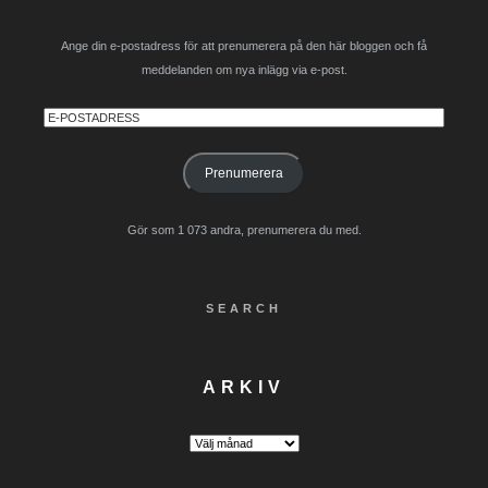
Ange din e-postadress för att prenumerera på den här bloggen och få
meddelanden om nya inlägg via e-post.
E-
postadress
Prenumerera
Gör som 1 073 andra, prenumerera du med.
SEARCH
ARKIV
Arkiv