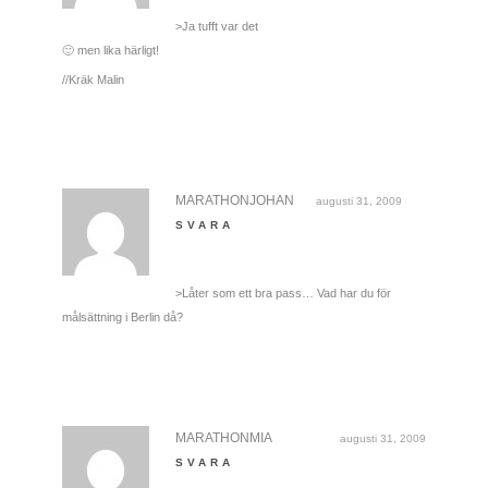
>Ja tufft var det
🙂 men lika härligt!
//Kräk Malin
MARATHONJOHAN
augusti 31, 2009
SVARA
>Låter som ett bra pass… Vad har du för
målsättning i Berlin då?
MARATHONMIA
augusti 31, 2009
SVARA