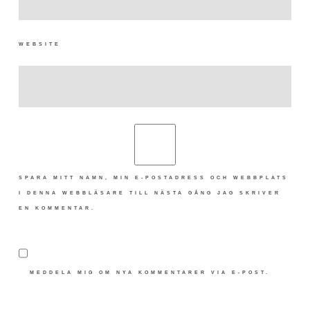
WEBSITE
SPARA MITT NAMN, MIN E-POSTADRESS OCH WEBBPLATS
I DENNA WEBBLÄSARE TILL NÄSTA GÅNG JAG SKRIVER
EN KOMMENTAR.
MEDDELA MIG OM NYA KOMMENTARER VIA E-POST.