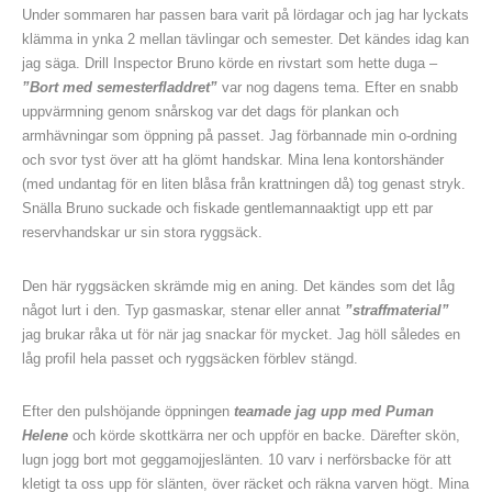
Under sommaren har passen bara varit på lördagar och jag har lyckats
klämma in ynka 2 mellan tävlingar och semester. Det kändes idag kan
jag säga. Drill Inspector Bruno körde en rivstart som hette duga –
”Bort med semesterfladdret”
var nog dagens tema. Efter en snabb
uppvärmning genom snårskog var det dags för plankan och
armhävningar som öppning på passet. Jag förbannade min o-ordning
och svor tyst över att ha glömt handskar. Mina lena kontorshänder
(med undantag för en liten blåsa från krattningen då) tog genast stryk.
Snälla Bruno suckade och fiskade gentlemannaaktigt upp ett par
reservhandskar ur sin stora ryggsäck.
Den här ryggsäcken skrämde mig en aning. Det kändes som det låg
något lurt i den. Typ gasmaskar, stenar eller annat
”straffmaterial”
jag brukar råka ut för när jag snackar för mycket. Jag höll således en
låg profil hela passet och ryggsäcken förblev stängd.
Efter den pulshöjande öppningen
teamade jag upp med Puman
Helene
och körde skottkärra ner och uppför en backe. Därefter skön,
lugn jogg bort mot geggamojjeslänten. 10 varv i nerförsbacke för att
kletigt ta oss upp för slänten, över räcket och räkna varven högt. Mina