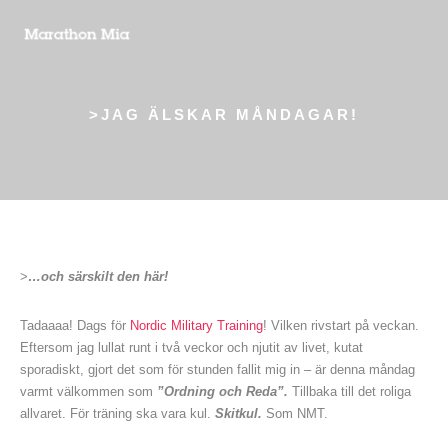
>JAG ÄLSKAR MÅNDAGAR!
>
…och särskilt den här!
Tadaaaa! Dags för
Nordic Military Training
! Vilken rivstart på veckan.
Eftersom jag lullat runt i två veckor och njutit av livet, kutat
sporadiskt, gjort det som för stunden fallit mig in – är denna måndag
varmt välkommen som
”Ordning och Reda”.
Tillbaka till det roliga
allvaret. För träning ska vara kul.
Skitkul.
Som NMT.