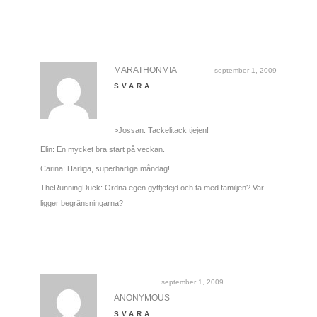
MARATHONMIA
september 1, 2009
SVARA
>Jossan: Tackelitack tjejen!
Elin: En mycket bra start på veckan.
Carina: Härliga, superhärliga måndag!
TheRunningDuck: Ordna egen gyttjefejd och ta med familjen? Var
ligger begränsningarna?
september 1, 2009
ANONYMOUS
SVARA