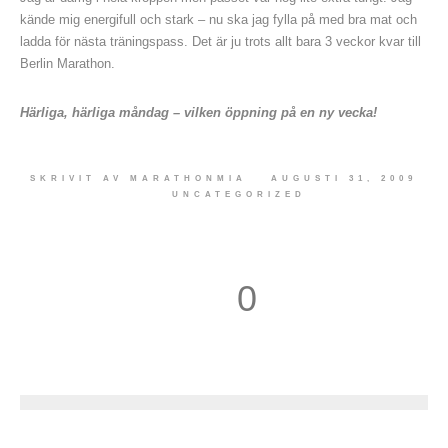
kände mig energifull och stark – nu ska jag fylla på med bra mat och
ladda för nästa träningspass. Det är ju trots allt bara 3 veckor kvar till
Berlin Marathon.
Härliga, härliga måndag – vilken öppning på en ny vecka!
SKRIVIT AV
MARATHONMIA
AUGUSTI 31, 2009
UNCATEGORIZED
0
1