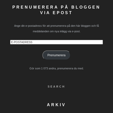
PRENUMERERA PÅ BLOGGEN
VIA EPOST
Ange din e-postadress för att prenumerera på den här bloggen och få
meddelanden om nya inlägg via e-post.
E-
postadress
Prenumerera
Gör som 1 073 andra, prenumerera du med.
SEARCH
ARKIV