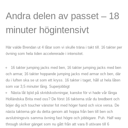
Andra delen av passet – 18
minuter högintensivt
Här valde Brendan ut 4 låtar som vi skulle träna i takt till. 16 takter per
övning som hela tiden accelererade i intensitet.
16 takter jumping jacks med ben, 16 takter jumping jacks med ben
och armar, 16 takter hoppande jumping jacks med armar och ben, där
du i luften ska se ut som ett kryss. 16 takter i taget, håll ut hela låten
som var 3,5 minuter lång. Superjobbigt
Nästa låt bjöd på skridskoövningar, kanske för vi hade vår långa
Holländska Brita med oss? De först 16 takterna står du bredbent och
böjer dig och toucher vänster fot med höger hand och vice versa. De
nästa takterna gör du detta genom att hoppa från ben till ben och
avslutningsvis samma övning fast högre och jobbigare. Puh. Half way
through skriker gänget som nu gått från att vara 8 utövare till 6