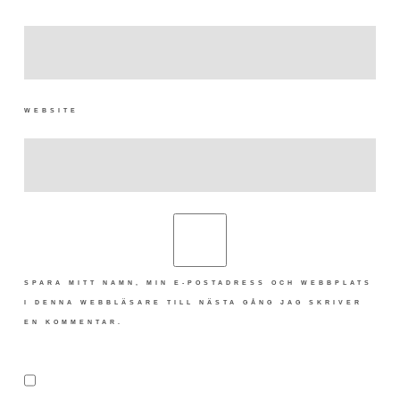
WEBSITE
SPARA MITT NAMN, MIN E-POSTADRESS OCH WEBBPLATS
I DENNA WEBBLÄSARE TILL NÄSTA GÅNG JAG SKRIVER
EN KOMMENTAR.