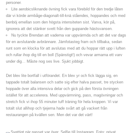
personer.
Lite aerobicsliknande övning fick vara förebild för den tredje låten
där vi körde armbåge-diagonalt-till-knä ståendes, hoppandes och med
benböj emellan som den högsta intensiteten sist. Varva, kör på,
ignorera att det stänker svett från den guppande hästsvansen.
Nu tyckte Brendan att vaderna var uppvärmda och att det var dags
för en avslutande avbrännare. Jämfotasteg fram och tillbaka, sedan
runt som en klocka för att avslutas med att du hoppar rätt upp i luften
och rullar ihop dig till en boll (Spänstigt!) och vevar armarna ett varv
under dig… Måste nog ses live. Sjukt jobbigt.
Det blev lite bortfall i utförandet. En blev yr och fick lägga sig, en
tappade totalt balansen och satte sig efter halva passet, tre stycken
hoppade över alla intensiva delar och gick på den första övningen
istället för att accelerera. Med uppvärmning, pass, magövningar och
stretch fick vi ihop 55 minuter tuff träning för hela kroppen. Vi var
totalt slut allihop och tjejerna hade svårt att gå vackert från
restaurangen på kvällen sen. Men det var det värt!