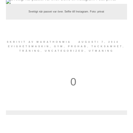
Svettigt när passet var över. Selfie till Instagram. Foto: privat
SKRIVIT AV
MARATHONMIA
AUGUSTI 7, 2014
EVIGHETSMASKIN
,
GYM
,
PROHAB
,
TACKSAMHET
,
TRÄNING
,
UNCATEGORIZED
,
UTMANING
0
1