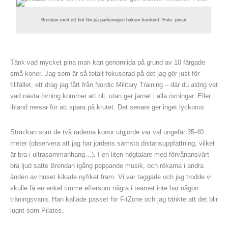
Brendan med ett fint flin på parkeringen bakom kontoret. Foto: privat
Tänk vad mycket pina man kan genomlida på grund av 10 färgade
små koner. Jag som är så totalt fokuserad på det jag gör just för
tillfället, ett drag jag fått från Nordic Military Training – där du aldrig vet
vad nästa övning kommer att bli, utan ger järnet i alla övningar. Eller
ibland mesar för att spara på krutet. Det senare ger inget lyckorus.
Sträckan som de två raderna konor utgjorde var väl ungefär 35-40
meter (observera att jag har jordens sämsta distansuppfattning, vilket
är bra i ultrasammanhang…). I en liten högtalare med förvånansvärt
bra ljud satte Brendan igång peppande musik, och rökarna i andra
änden av huset kikade nyfiket fram. Vi var taggade och jag trodde vi
skulle få en enkel timme eftersom några i teamet inte har någon
träningsvana. Han kallade passet för FitZone och jag tänkte att det blir
lugnt som Pilates.