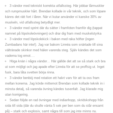
3 vändor med tekniskt korrekta utfallssteg. Här jobbar lårmuskler
och rumpmuskler hårt. Brendan kollade in vår teknik, och som löpare
känns det rätt fort i låren. När vi kutar använder vi kanske 30% av
muskeln, vid utfallssteg betydligt mer.
3 vändor med sprint där du sätter i framfoten framför dig (tappat
namnet på löpskoleövningen) och drar dig fram med muskelstyrka
3 vändor med löpskolekick i baken med raka höfter (ingen
Zumbadans här inte!). Jag var bakom Linnéa som snärtade till sina
vältränade skinkor med hälen varenda steg. Själv kändes det som
vaderna tog emot….
Höga knän i några vändor… Här gällde det att se så stark och bra
ut som möjligt och jag apade efter Linnéa för att se proffsig ut. Inget
fusk, bara låta svetten börja rinna.
3 vändor benböj med rotation ett halvt varv för att ta oss fram
mellan konerna. Jag körde mittemot Brendan som kollade teknik in i
minsta detalj, så varenda övning kändes tusenfalt. Jag klarade mig
utan korrigering.
Sedan följde en rad övningar med indianhopp, skridskohopp från
sida till sida (där du skulle vänta 5 sek per ben som du står ensamt
på) – stark och explosiv, samt några till som jag inte minns nu.