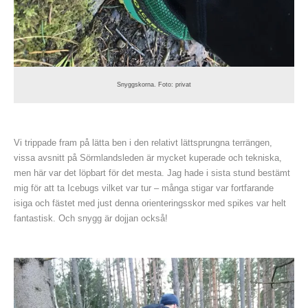
Snyggskorna. Foto: privat
Vi trippade fram på lätta ben i den relativt lättsprungna terrängen,
vissa avsnitt på Sörmlandsleden är mycket kuperade och tekniska,
men här var det löpbart för det mesta. Jag hade i sista stund bestämt
mig för att ta Icebugs vilket var tur – många stigar var fortfarande
isiga och fästet med just denna orienteringsskor med spikes var helt
fantastisk. Och snygg är dojjan också!