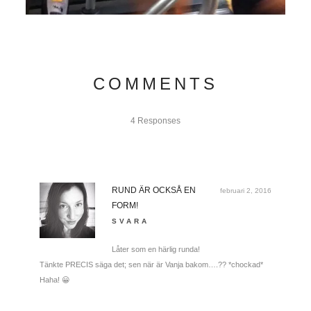
COMMENTS
4 Responses
RUND ÄR OCKSÅ EN
februari 2, 2016
FORM!
SVARA
Låter som en härlig runda!
Tänkte PRECIS säga det; sen när är Vanja bakom….?? *chockad*
Haha! 😀