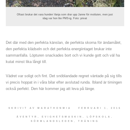
Oftast brukar det vara hunden Vanja som drar upp Janne för motluten, men just
idag var hon lite PMS-ig. Foto: privat
Det där med den perfekta känslan, de perfekta skorna för ändamålet,
den perfekta klädseln och det perfekta energiintaget brukar inte
sammanfalla. Löpturen snackades bort och vi kunde gott och väl ha
kutat minst lika långt till.
Vädret var soligt och fint. Det snöblandade regnet väntade på sig tills
vi precis hoppat in i våra bilar efter avslutad runda. Ibland är timingen
också perfekt. Den här kommer jag att leva på länge.
SKRIVIT AV
MARATHONMIA
FEBRUARI 1, 2016
ÄVENTYR
,
EVIGHETSMASKIN
,
LÖPSKOLA
,
SÖRMLANDSLEDEN
,
TRÄNING