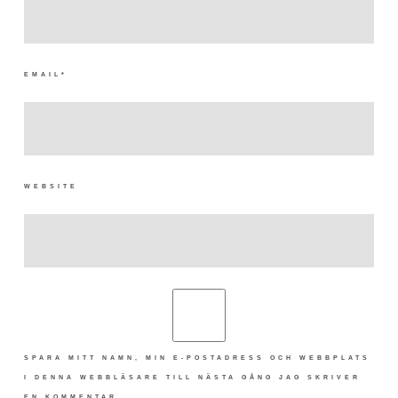
EMAIL
*
WEBSITE
SPARA MITT NAMN, MIN E-POSTADRESS OCH WEBBPLATS
I DENNA WEBBLÄSARE TILL NÄSTA GÅNG JAG SKRIVER
EN KOMMENTAR.