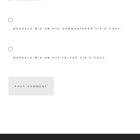
MEDDELA MIG OM NYA KOMMENTARER VIA E-POST.
MEDDELA MIG OM NYA INLÄGG VIA E-POST.