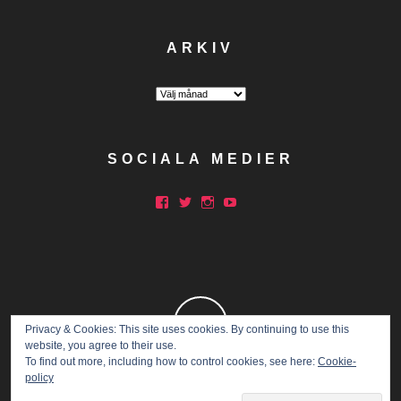
ARKIV
Arkiv
SOCIALA MEDIER
Facebook
Twitter
Instagram
YouTube
Privacy & Cookies: This site uses cookies. By continuing to use this
website, you agree to their use.
To find out more, including how to control cookies, see here:
Cookie-
policy
Copyright © 2015 Marathon Mia.