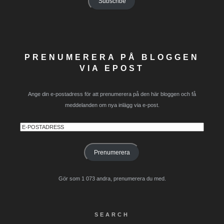
Subscribe
PRENUMERERA PÅ BLOGGEN
VIA EPOST
Ange din e-postadress för att prenumerera på den här bloggen och få
meddelanden om nya inlägg via e-post.
E-
postadress
Prenumerera
Gör som 1 073 andra, prenumerera du med.
SEARCH