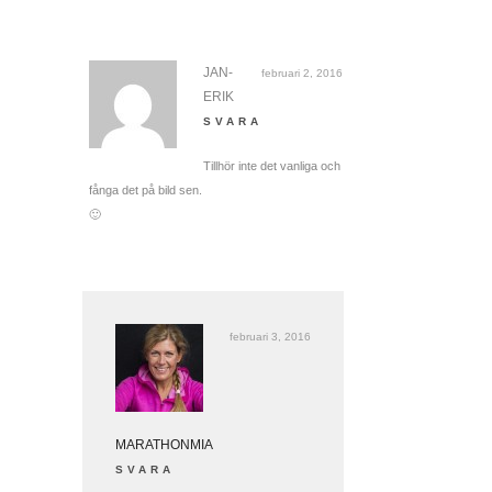
JAN-
februari 2, 2016
ERIK
SVARA
Tillhör inte det vanliga och
fånga det på bild sen.
🙂
februari 3, 2016
MARATHONMIA
SVARA