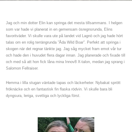
Jag och min dotter Elin kan springa det mesta tillsammans. I helgen
som var hade vi planerat in en gemensam ösregnsrunda, Elins
favoritväder. Vi skulle vara ute på landet vid Lagnö och jag hade hört
talas om en rolig terrängrunda ”Åda Wild Boar”. Perfekt att springa i
skogen när det regnar tänkte jag. Jag såg mycket fram emot vår tur
och hade den i huvudet flera dagar innan. Jag planerade och fixade till
och med så att hon fick låna mina Innov8 X-talon, medan jag sprang i
Salomon Fellraiser.
Hemma i lilla stugan väntade tapas och läckerheter. Nybakat sprött
fröknäcke och en fantastisk fin flaska rödvin. Vi skulle bara bli
dyngsura, leriga, svettiga och lyckliga först.