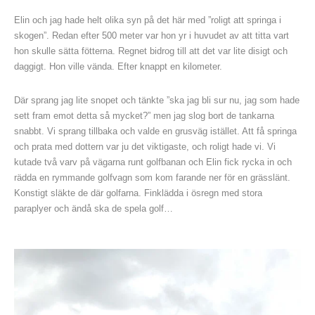
Elin och jag hade helt olika syn på det här med ”roligt att springa i
skogen”. Redan efter 500 meter var hon yr i huvudet av att titta vart
hon skulle sätta fötterna. Regnet bidrog till att det var lite disigt och
daggigt. Hon ville vända. Efter knappt en kilometer.
Där sprang jag lite snopet och tänkte ”ska jag bli sur nu, jag som hade
sett fram emot detta så mycket?” men jag slog bort de tankarna
snabbt. Vi sprang tillbaka och valde en grusväg istället. Att få springa
och prata med dottern var ju det viktigaste, och roligt hade vi. Vi
kutade två varv på vägarna runt golfbanan och Elin fick rycka in och
rädda en rymmande golfvagn som kom farande ner för en grässlänt.
Konstigt släkte de där golfarna. Finklädda i ösregn med stora
paraplyer och ändå ska de spela golf…