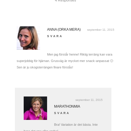
4 Responses
ANNA (ORKA MERA)
september 11, 2015
SVARA
Men jag förstår henne! Riktig terräng kan vara
superjobbig för hjärnan. Grusväg är mycket mer snack-anpassat 🙂
Sen är ju skogsterrängen finare förstås!
september 11, 2015
MARATHONMIA
SVARA
Bra! Variation är det bästa. Inte
bara det ena eller andra!