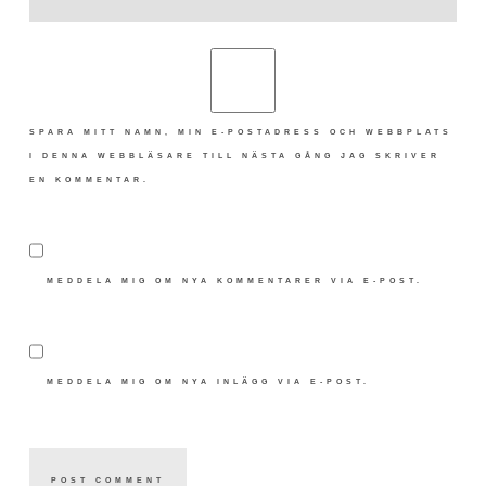
SPARA MITT NAMN, MIN E-POSTADRESS OCH WEBBPLATS
I DENNA WEBBLÄSARE TILL NÄSTA GÅNG JAG SKRIVER
EN KOMMENTAR.
MEDDELA MIG OM NYA KOMMENTARER VIA E-POST.
MEDDELA MIG OM NYA INLÄGG VIA E-POST.