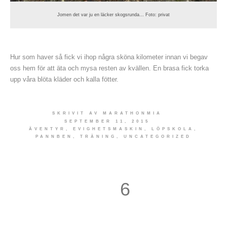
Jomen det var ju en läcker skogsrunda… Foto: privat
Hur som haver så fick vi ihop några sköna kilometer innan vi begav
oss hem för att äta och mysa resten av kvällen. En brasa fick torka
upp våra blöta kläder och kalla fötter.
SKRIVIT AV
MARATHONMIA
SEPTEMBER 11, 2015
ÄVENTYR
,
EVIGHETSMASKIN
,
LÖPSKOLA
,
PANNBEN
,
TRÄNING
,
UNCATEGORIZED
6
7