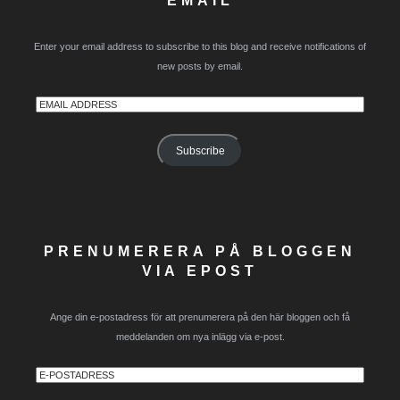
Enter your email address to subscribe to this blog and receive notifications of
new posts by email.
Email
Address
Subscribe
PRENUMERERA PÅ BLOGGEN
VIA EPOST
Ange din e-postadress för att prenumerera på den här bloggen och få
meddelanden om nya inlägg via e-post.
E-
postadress