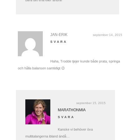
JAN-ERIK
september 14, 2015
SVARA
Haha, Trodde tjejer kunde både prata, springa
och hålla balansen samtidigt 😉
september 15, 2015
MARATHONMIA
SVARA
Kanske vi behöver öva
multitalangerna ibland ändå…