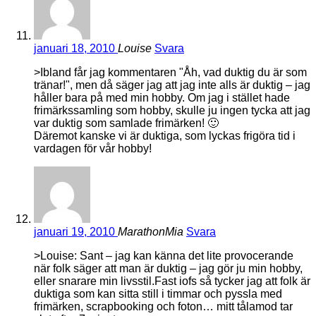
januari 18, 2010
Louise
Svara
>Ibland får jag kommentaren "Åh, vad duktig du är som
tränar!", men då säger jag att jag inte alls är duktig – jag
håller bara på med min hobby. Om jag i stället hade
frimärkssamling som hobby, skulle ju ingen tycka att jag
var duktig som samlade frimärken! 🙂
Däremot kanske vi är duktiga, som lyckas frigöra tid i
vardagen för vår hobby!
januari 19, 2010
MarathonMia
Svara
>Louise: Sant – jag kan känna det lite provocerande
när folk säger att man är duktig – jag gör ju min hobby,
eller snarare min livsstil.Fast iofs så tycker jag att folk är
duktiga som kan sitta still i timmar och pyssla med
frimärken, scrapbooking och foton… mitt tålamod tar