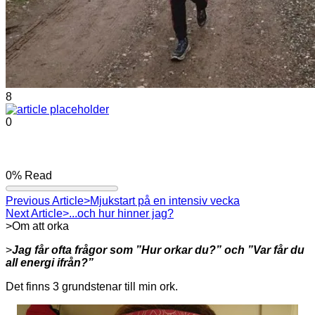
8
0
0%
Read
Previous Article
>Mjukstart på en intensiv vecka
Next Article
>...och hur hinner jag?
>Om att orka
>
Jag får ofta frågor som ”Hur orkar du?” och ”Var får du
all energi ifrån?”
Det finns 3 grundstenar till min ork.