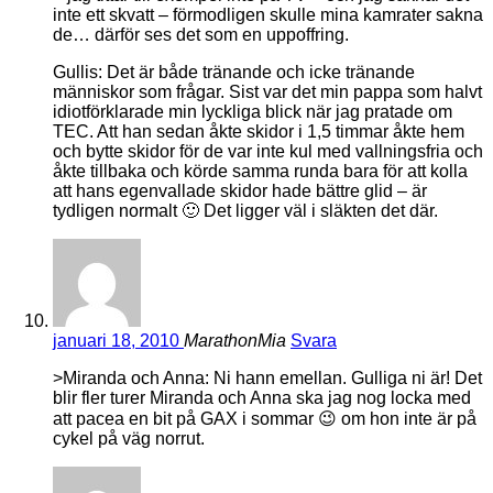
inte ett skvatt – förmodligen skulle mina kamrater sakna
de… därför ses det som en uppoffring.
Gullis: Det är både tränande och icke tränande
människor som frågar. Sist var det min pappa som halvt
idiotförklarade min lyckliga blick när jag pratade om
TEC. Att han sedan åkte skidor i 1,5 timmar åkte hem
och bytte skidor för de var inte kul med vallningsfria och
åkte tillbaka och körde samma runda bara för att kolla
att hans egenvallade skidor hade bättre glid – är
tydligen normalt 🙂 Det ligger väl i släkten det där.
januari 18, 2010
MarathonMia
Svara
>Miranda och Anna: Ni hann emellan. Gulliga ni är! Det
blir fler turer Miranda och Anna ska jag nog locka med
att pacea en bit på GAX i sommar 😉 om hon inte är på
cykel på väg norrut.