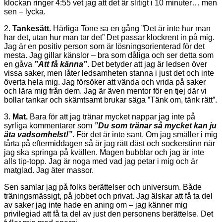
klockan ringer 4:55 vet jag att det är slitigt i 10 minuter… men
sen – lycka.
2.
Tankesätt.
Härliga Tone sa en gång ”Det är inte hur man
har det, utan hur man tar det” Det passar klockrent in på mig.
Jag är en positiv person som är lösningsorienterad för det
mesta. Jag gillar känslor – bra som dåliga och ser detta som
en gåva
”Att få känna”
. Det betyder att jag är ledsen över
vissa saker, men låter ledsamheten stanna i just det och inte
överta hela mig. Jag försöker att vända och vrida på saker
och lära mig från dem. Jag är även mentor för en tjej där vi
bollar tankar och skämtsamt brukar säga ”Tänk om, tänk rätt”.
3.
Mat.
Bara för att jag tränar mycket nappar jag inte på
syrliga kommentarer som
”Du som tränar så mycket kan ju
äta vadsomhelst!”
. För det är inte sant. Om jag smäller i mig
tårta på eftermiddagen så är jag rätt däst och sockerstinn när
jag ska springa på kvällen. Magen bubblar och jag är inte
alls tip-topp. Jag är noga med vad jag petar i mig och är
matglad. Jag äter massor.
Sen samlar jag på folks berättelser och universum. Både
träningsmässigt, på jobbet och privat. Jag älskar att få ta del
av saker jag inte hade en aning om – jag känner mig
privilegiad att få ta del av just den personens berättelse. Det