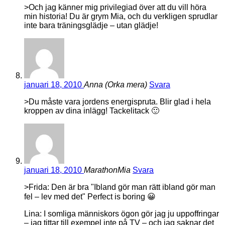
>Och jag känner mig privilegiad över att du vill höra
min historia! Du är grym Mia, och du verkligen sprudlar
inte bara träningsglädje – utan glädje!
januari 18, 2010
Anna (Orka mera)
Svara
>Du måste vara jordens energispruta. Blir glad i hela
kroppen av dina inlägg! Tackelitack 🙂
januari 18, 2010
MarathonMia
Svara
>Frida: Den är bra "Ibland gör man rätt ibland gör man
fel – lev med det" Perfect is boring 😀
Lina: I somliga människors ögon gör jag ju uppoffringar
– jag tittar till exempel inte på TV – och jag saknar det