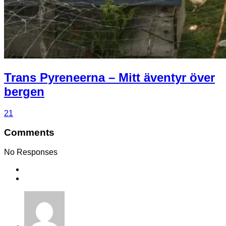
Trans Pyreneerna – Mitt äventyr över
bergen
21
Comments
No Responses