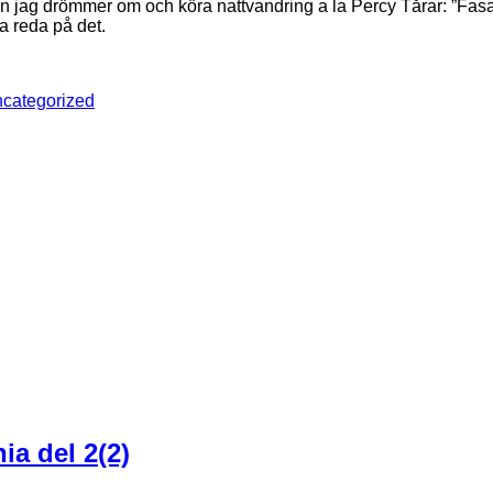
 jag drömmer om och köra nattvandring a la Percy Tårar: ”Fasan
 ta reda på det.
categorized
ia del 2(2)