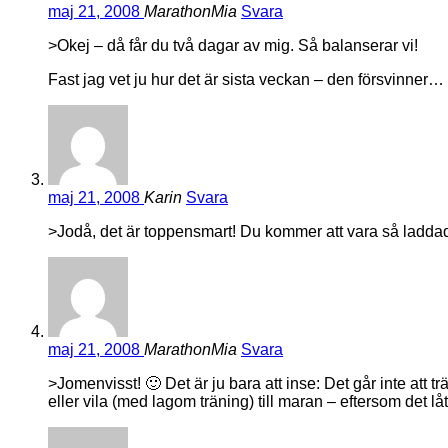
maj 21, 2008
MarathonMia
Svara
>Okej – då får du två dagar av mig. Så balanserar vi!
Fast jag vet ju hur det är sista veckan – den försvinner
maj 21, 2008
Karin
Svara
>Jodå, det är toppensmart! Du kommer att vara så laddad a
maj 21, 2008
MarathonMia
Svara
>Jomenvisst! 🙂 Det är ju bara att inse: Det går inte att
eller vila (med lagom träning) till maran – eftersom det låte