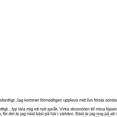
ofantligt. Jag kommer förmodligen uppleva mitt livs första sönd
ettigt…typ lära mig ett nytt språk. Virka skosnören till mina löpa
, för det är jag näst bäst på här i världen. Bäst är jag nog på att 