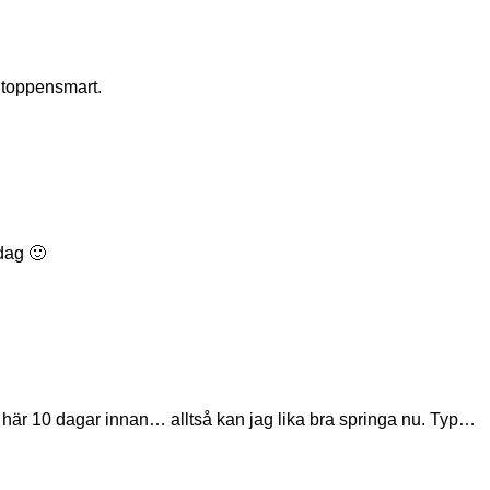
e toppensmart.
dag 🙂
så här 10 dagar innan… alltså kan jag lika bra springa nu. Typ…