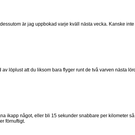
… dessutom är jag uppbokad varje kväll nästa vecka. Kanske int
v löplust att du liksom bara flyger runt de två varven nästa lör
 träna ikapp något, eller bli 15 sekunder snabbare per kilometer 
r förnuftigt.