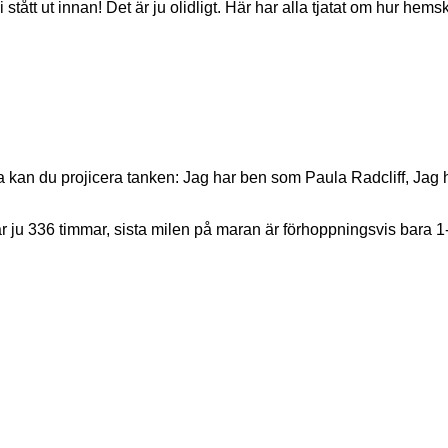
tått ut innan! Det är ju olidligt. Här har alla tjatat om hur hems
a kan du projicera tanken: Jag har ben som Paula Radcliff, Jag
r ju 336 timmar, sista milen på maran är förhoppningsvis bara 1-