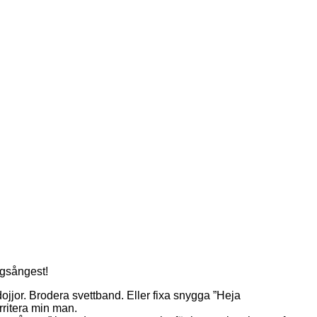
agsångest!
rdojjor. Brodera svettband. Eller fixa snygga ”Heja
irritera min man.