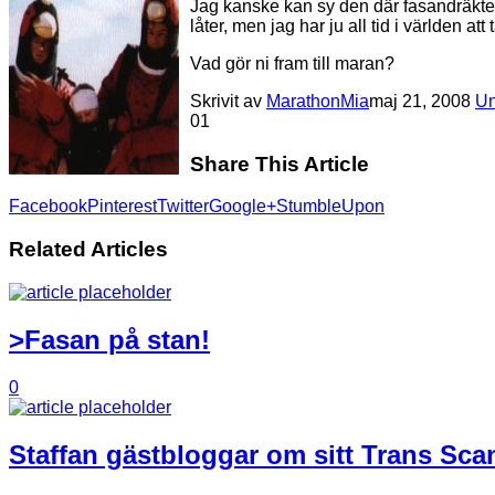
Jag kanske kan sy den där fasandräkten
låter, men jag har ju all tid i världen att
Vad gör ni fram till maran?
Skrivit av
MarathonMia
maj 21, 2008
Un
0
1
Share This Article
Facebook
Pinterest
Twitter
Google+
StumbleUpon
Related Articles
>Fasan på stan!
0
Staffan gästbloggar om sitt Trans Scan