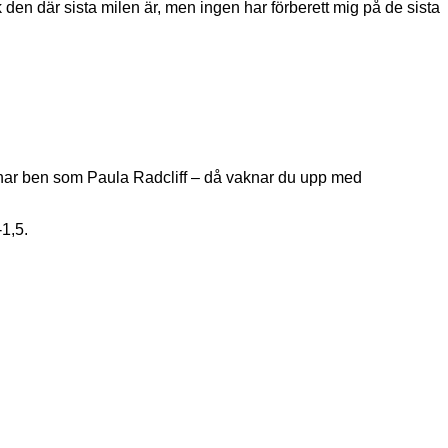
k den där sista milen är, men ingen har förberett mig på de sista
 har ben som Paula Radcliff – då vaknar du upp med
1,5.