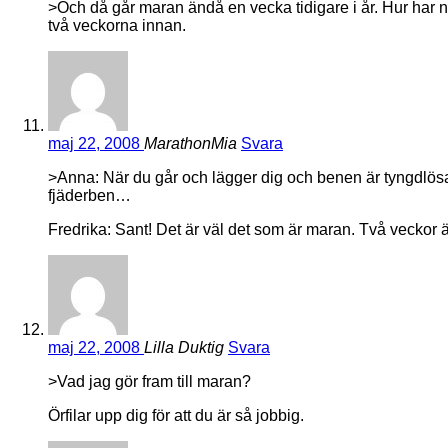
>Och då går maran ändå en vecka tidigare i år. Hur har ni s
två veckorna innan.
maj 22, 2008
MarathonMia
Svara
>Anna: När du går och lägger dig och benen är tyngdlös
fjäderben…
Fredrika: Sant! Det är väl det som är maran. Två veckor ä
maj 22, 2008
Lilla Duktig
Svara
>Vad jag gör fram till maran?
Örfilar upp dig för att du är så jobbig.