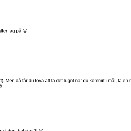
ller jag på 🙂
sätt). Men då får du lova att ta det lugnt när du kommit i mål, 
😉
er tiden, hahaha?! 😉