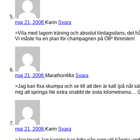
maj 21, 2008
Karin
Svara
>Vila med lagom träning och absolut lördagsdans, det hå
Vi måste ha en plan för champagnen på ÖIP förresten!
maj 21, 2008
MarathonMia
Svara
>Jag kan fixa skumpa och se till att den är kall (på nåt 
mig att springa lite extra snabbt de sista kilometrarna… 
maj 21, 2008
Karin
Svara
>Jag lovar! Jag kanske kan hitta nån som vill hångla und