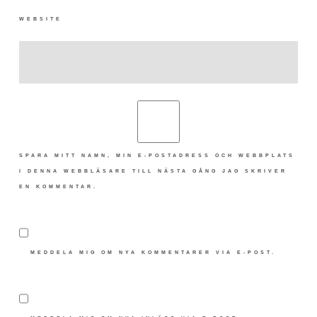
WEBSITE
SPARA MITT NAMN, MIN E-POSTADRESS OCH WEBBPLATS
I DENNA WEBBLÄSARE TILL NÄSTA GÅNG JAG SKRIVER
EN KOMMENTAR.
MEDDELA MIG OM NYA KOMMENTARER VIA E-POST.