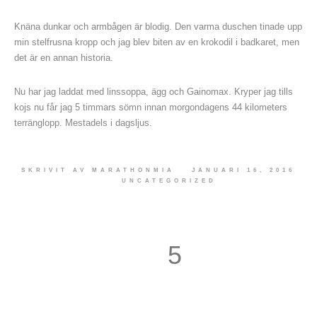
Knäna dunkar och armbågen är blodig. Den varma duschen tinade upp
min stelfrusna kropp och jag blev biten av en krokodil i badkaret, men
det är en annan historia.
Nu har jag laddat med linssoppa, ägg och Gainomax. Kryper jag tills
kojs nu får jag 5 timmars sömn innan morgondagens 44 kilometers
terränglopp. Mestadels i dagsljus.
SKRIVIT AV
MARATHONMIA
JANUARI 16, 2016
UNCATEGORIZED
5
6