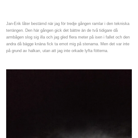
Jan-Erik låter bestämd när jag för tredje gången ramlar i den tekniska
terrängen. Den här gången gick det bättre än de två tidigare då
armbågen slog sig illa och jag gled flera meter på isen i fallet och den
andra då bägge knäna fick ta emot mig på stenarna. Men det var inte
på grund av halkan, utan att jag inte orkade lyfta fötterna.