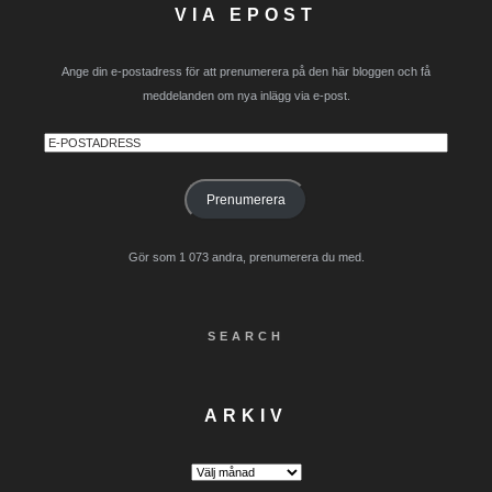
VIA EPOST
Ange din e-postadress för att prenumerera på den här bloggen och få
meddelanden om nya inlägg via e-post.
E-
postadress
Prenumerera
Gör som 1 073 andra, prenumerera du med.
SEARCH
ARKIV
Arkiv