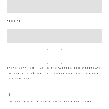
WEBSITE
SPARA MITT NAMN, MIN E-POSTADRESS OCH WEBBPLATS
I DENNA WEBBLÄSARE TILL NÄSTA GÅNG JAG SKRIVER
EN KOMMENTAR.
MEDDELA MIG OM NYA KOMMENTARER VIA E-POST.