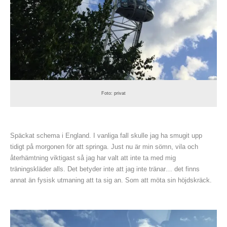
Foto: privat
Späckat schema i England. I vanliga fall skulle jag ha smugit upp
tidigt på morgonen för att springa. Just nu är min sömn, vila och
återhämtning viktigast så jag har valt att inte ta med mig
träningskläder alls. Det betyder inte att jag inte tränar… det finns
annat än fysisk utmaning att ta sig an. Som att möta sin höjdskräck.