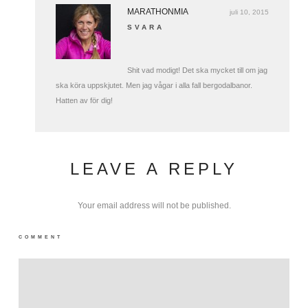
MARATHONMIA
juli 10, 2015
SVARA
Shit vad modigt! Det ska mycket till om jag
ska köra uppskjutet. Men jag vågar i alla fall bergodalbanor.
Hatten av för dig!
LEAVE A REPLY
Your email address will not be published.
COMMENT