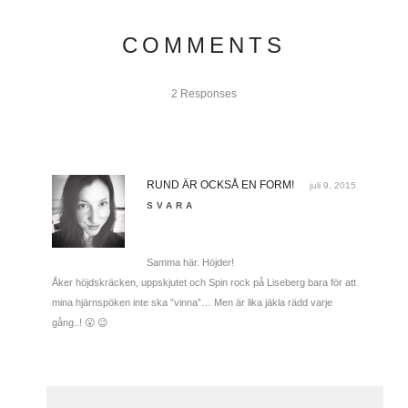
COMMENTS
2 Responses
RUND ÄR OCKSÅ EN FORM!
juli 9, 2015
SVARA
Samma här. Höjder!
Åker höjdskräcken, uppskjutet och Spin rock på Liseberg bara för att
mina hjärnspöken inte ska ”vinna”… Men är lika jäkla rädd varje
gång..! 😮 😉