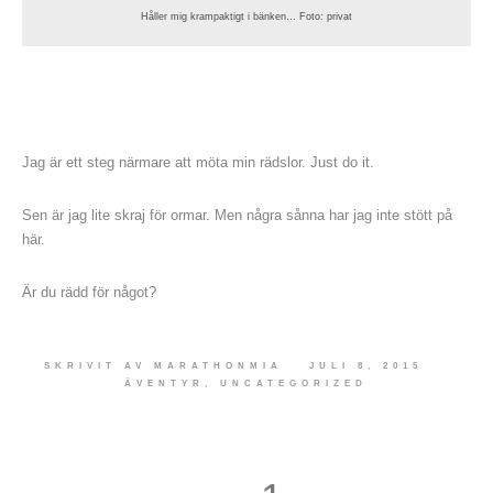
Håller mig krampaktigt i bänken… Foto: privat
Jag är ett steg närmare att möta min rädslor. Just do it.
Sen är jag lite skraj för ormar. Men några sånna har jag inte stött på
här.
Är du rädd för något?
SKRIVIT AV
MARATHONMIA
JULI 8, 2015
ÄVENTYR
,
UNCATEGORIZED