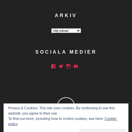
ARKIV
Arkiv
SOCIALA MEDIER
Facebook
Twitter
Instagram
YouTube
Privacy & Cookies: This site uses cookies. By continuing to use this
website, you agree to their use.
To find out more, including how to control cookies, see here:
Cookie-
policy
Copyright © 2015 Marathon Mia.