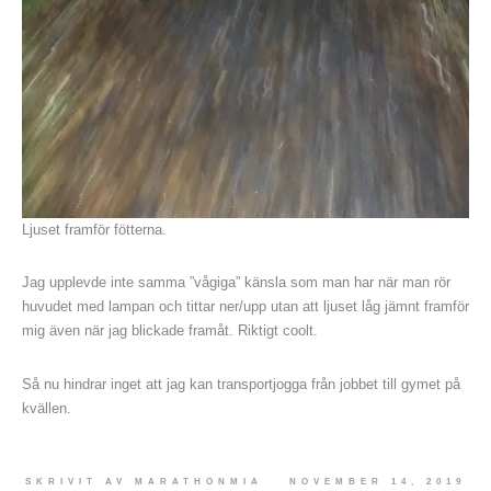
Ljuset framför fötterna.
Jag upplevde inte samma ”vågiga” känsla som man har när man rör
huvudet med lampan och tittar ner/upp utan att ljuset låg jämnt framför
mig även när jag blickade framåt. Riktigt coolt.
Så nu hindrar inget att jag kan transportjogga från jobbet till gymet på
kvällen.
SKRIVIT AV
MARATHONMIA
NOVEMBER 14, 2019