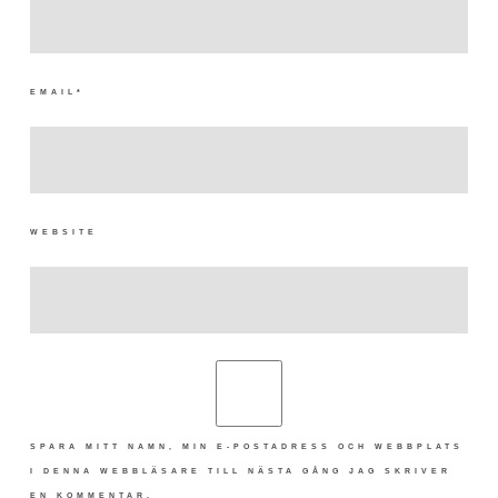
EMAIL
*
WEBSITE
SPARA MITT NAMN, MIN E-POSTADRESS OCH WEBBPLATS
I DENNA WEBBLÄSARE TILL NÄSTA GÅNG JAG SKRIVER
EN KOMMENTAR.