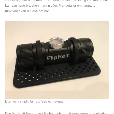
Lampan hade bra sken i fyra nivåer. Mer detaljer om lampans
funktioner kan du läsa om här.
Liten och smidig lampa. Ses och synas.
Den är lätt att bara trä in i Flipbelt och lätt att manövrera. Jag gillade