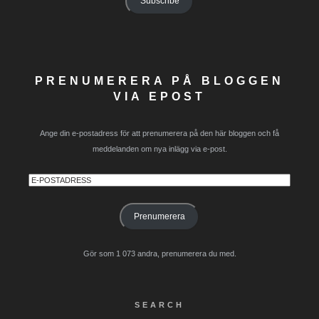
Subscribe
PRENUMERERA PÅ BLOGGEN
VIA EPOST
Ange din e-postadress för att prenumerera på den här bloggen och få
meddelanden om nya inlägg via e-post.
E-
postadress
Prenumerera
Gör som 1 073 andra, prenumerera du med.
SEARCH