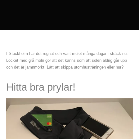
I Stockholm har det regnat och varit mulet många dagar i sträck nu.
Locket med grå moln gör att det känns som att solen aldrig går upp
och det är jämnmörkt. Lätt att skippa utomhusträningen eller hur?
Hitta bra prylar!