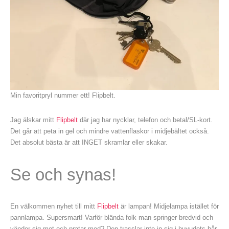
Min favoritpryl nummer ett! Flipbelt.
Jag älskar mitt
Flipbelt
där jag har nycklar, telefon och betal/SL-kort.
Det går att peta in gel och mindre vattenflaskor i midjebältet också.
Det absolut bästa är att INGET skramlar eller skakar.
Se och synas!
En välkommen nyhet till mitt
Flipbelt
är lampan! Midjelampa istället för
pannlampa. Supersmart! Varför blända folk man springer bredvid och
vänder sig mot och pratar med? Den trasslar inte in sig i huvudets hår.