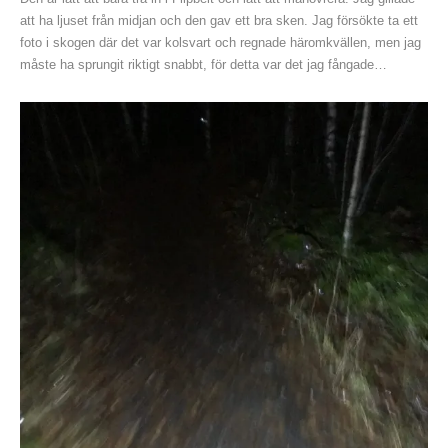
att ha ljuset från midjan och den gav ett bra sken. Jag försökte ta ett
foto i skogen där det var kolsvart och regnade häromkvällen, men jag
måste ha sprungit riktigt snabbt, för detta var det jag fångade…