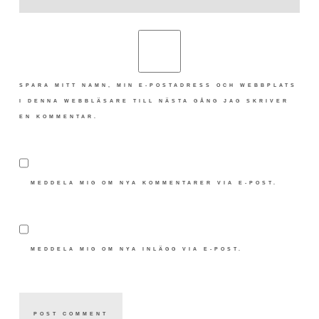
SPARA MITT NAMN, MIN E-POSTADRESS OCH WEBBPLATS
I DENNA WEBBLÄSARE TILL NÄSTA GÅNG JAG SKRIVER
EN KOMMENTAR.
MEDDELA MIG OM NYA KOMMENTARER VIA E-POST.
MEDDELA MIG OM NYA INLÄGG VIA E-POST.