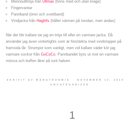
Merinoulltröja från
Ullmax
(finns med och utan krage)
Fingervantar
Pannband (öron och svettband)
Vindjacka från
Haglöfs
(håller värmen på insidan, men andas)
När det blir kallare tar jag en tröja till eller en varmare jacka. Då
använder jag även vintertights som är förstärkta med vindstopper på
framsida lår. Strumpor som vanligt, men vid kallare väder kör jag
varmare sockor från
GoCoCo
. Pannbandet byts ut mot en varmare
mössa och buffen åker på runt halsen.
SKRIVIT AV
MARATHONMIA
NOVEMBER 12, 2019
UNCATEGORIZED
1