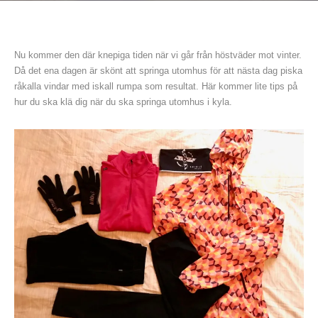
Nu kommer den där knepiga tiden när vi går från höstväder mot vinter.
Då det ena dagen är skönt att springa utomhus för att nästa dag piska
råkalla vindar med iskall rumpa som resultat. Här kommer lite tips på
hur du ska klä dig när du ska springa utomhus i kyla.