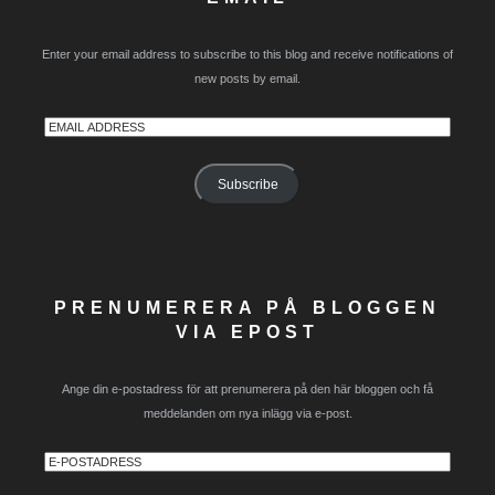
Enter your email address to subscribe to this blog and receive notifications of
new posts by email.
Email
Address
Subscribe
PRENUMERERA PÅ BLOGGEN
VIA EPOST
Ange din e-postadress för att prenumerera på den här bloggen och få
meddelanden om nya inlägg via e-post.
E-
postadress