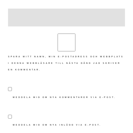
SPARA MITT NAMN, MIN E-POSTADRESS OCH WEBBPLATS
I DENNA WEBBLÄSARE TILL NÄSTA GÅNG JAG SKRIVER
EN KOMMENTAR.
MEDDELA MIG OM NYA KOMMENTARER VIA E-POST.
MEDDELA MIG OM NYA INLÄGG VIA E-POST.