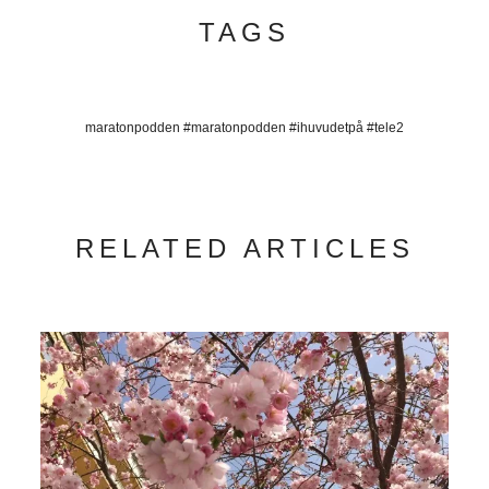
TAGS
maratonpodden #maratonpodden #ihuvudetpå #tele2
RELATED ARTICLES