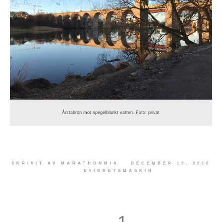
Årstabron mot spegelblankt vatten. Foto: privat
SKRIVIT AV
MARATHONMIA
DECEMBER 19, 2016
EVIGHETSMASKIN