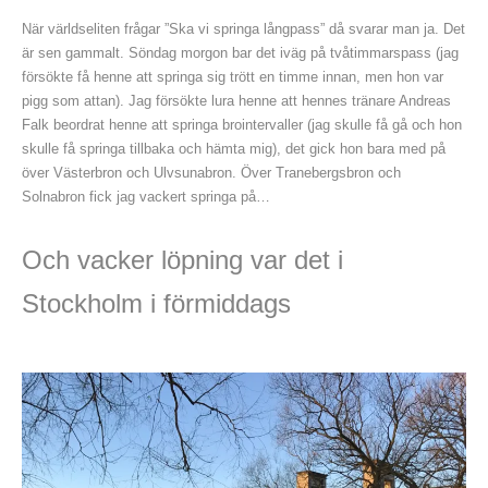
När världseliten frågar ”Ska vi springa långpass” då svarar man ja. Det
är sen gammalt. Söndag morgon bar det iväg på tvåtimmarspass (jag
försökte få henne att springa sig trött en timme innan, men hon var
pigg som attan). Jag försökte lura henne att hennes tränare Andreas
Falk beordrat henne att springa brointervaller (jag skulle få gå och hon
skulle få springa tillbaka och hämta mig), det gick hon bara med på
över Västerbron och Ulvsunabron. Över Tranebergsbron och
Solnabron fick jag vackert springa på…
Och vacker löpning var det i
Stockholm i förmiddags