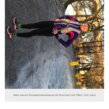
Maria Jansson Europarekordsinnehavare på 24-timmars med 250km. Foto: privat