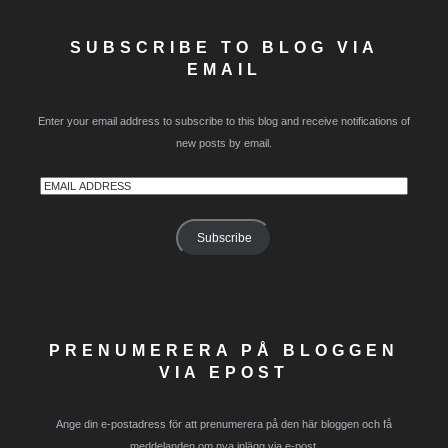
SUBSCRIBE TO BLOG VIA
EMAIL
Enter your email address to subscribe to this blog and receive notifications of
new posts by email.
Email
Address
Subscribe
PRENUMERERA PÅ BLOGGEN
VIA EPOST
Ange din e-postadress för att prenumerera på den här bloggen och få
meddelanden om nya inlägg via e-post.