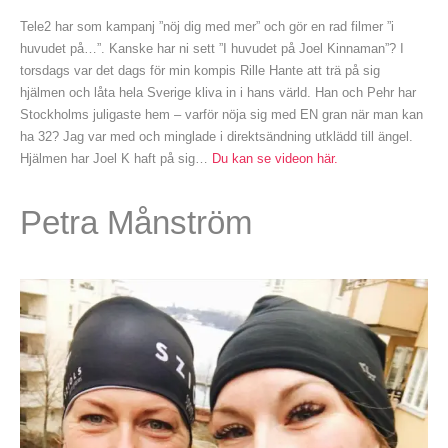
Tele2 har som kampanj ”nöj dig med mer” och gör en rad filmer ”i
huvudet på…”. Kanske har ni sett ”I huvudet på Joel Kinnaman”? I
torsdags var det dags för min kompis Rille Hante att trä på sig
hjälmen och låta hela Sverige kliva in i hans värld. Han och Pehr har
Stockholms juligaste hem – varför nöja sig med EN gran när man kan
ha 32? Jag var med och minglade i direktsändning utklädd till ängel.
Hjälmen har Joel K haft på sig…
Du kan se videon här.
Petra Månström