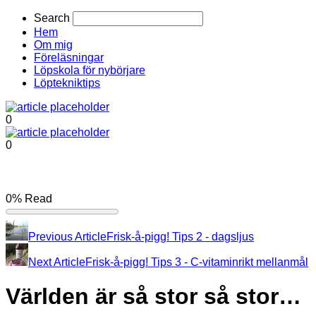
Search
Hem
Om mig
Föreläsningar
Löpskola för nybörjare
Löptekniktips
0
0
0%
Read
Previous Article
Frisk-å-pigg! Tips 2 - dagsljus
Next Article
Frisk-å-pigg! Tips 3 - C-vitaminrikt mellanmål
Världen är så stor så stor…