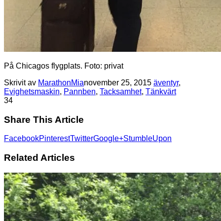
På Chicagos flygplats. Foto: privat
Skrivit av
MarathonMia
november 25, 2015
äventyr
,
Evighetsmaskin
,
Pannben
,
Tacksamhet
,
Tänkvärt
3
4
Share This Article
Facebook
Pinterest
Twitter
Google+
StumbleUpon
Related Articles