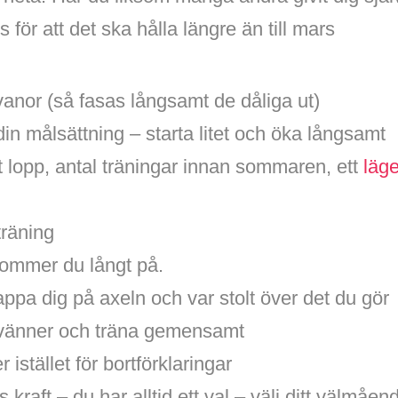
 för att det ska hålla längre än till mars
anor (så fasas långsamt de dåliga ut)
 din målsättning – starta litet och öka långsamt
tt lopp, antal träningar innan sommaren, ett
läge
träning
kommer du långt på.
appa dig på axeln och var stolt över det du gör
vänner och träna gemensamt
r istället för bortförklaringar
kraft – du har alltid ett val – välj ditt välmåen