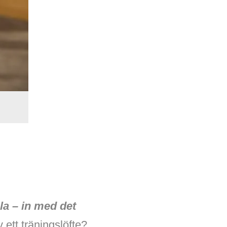
a – in med det
 ett träningslöfte?