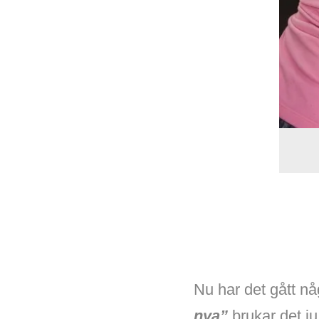
Nu har det gått nå
nya”
brukar det ju