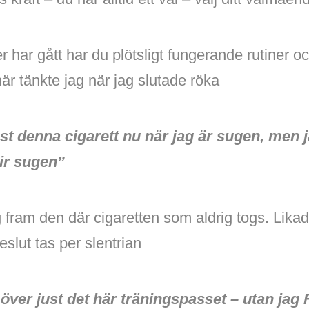
har gått har du plötsligt fungerande rutiner och
åhär tänkte jag när jag slutade röka
just denna cigarett nu när jag är sugen, men
lir sugen”
g fram den där cigaretten som aldrig togs. Lika
slut tas per slentrian
 över just det här träningspasset – utan ja