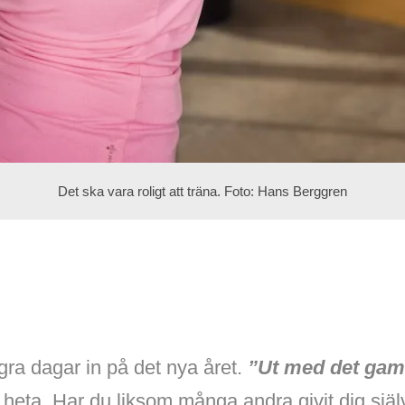
Det ska vara roligt att träna. Foto: Hans Berggren
gra dagar in på det nya året.
”Ut med det gaml
 heta. Har du liksom många andra givit dig själv