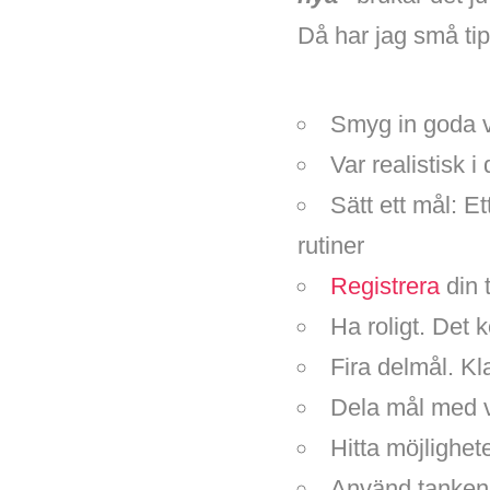
Då har jag små tips
Smyg in goda v
Var realistisk i
Sätt ett mål: E
rutiner
Registrera
din 
Ha roligt. Det 
Fira delmål. Kl
Dela mål med 
Hitta möjlighete
Använd tankens 