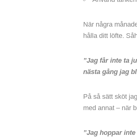
När några månader 
hålla ditt löfte. S
”Jag får inte ta 
nästa gång jag b
På så sätt sköt ja
med annat – när be
”Jag hoppar inte