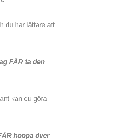
 du har lättare att
 jag FÅR ta den
dant kan du göra
g FÅR hoppa över