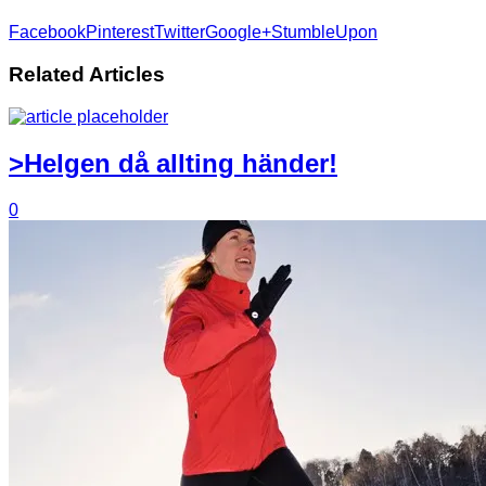
Facebook
Pinterest
Twitter
Google+
StumbleUpon
Related Articles
>Helgen då allting händer!
0