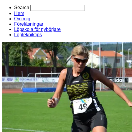
Search
Hem
Om mig
Föreläsningar
Löpskola för nybörjare
Löptekniktips