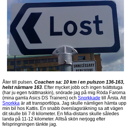
Åter till pulsen.
Coachen sa: 10 km i en pulszon 136-163,
helst närmare 163
. Efter mycket jobb och ingen tvättstuga
(har ju egen tvättmaskin), snörade jag på mig Röda Farorna
(mina gamla Asics DS Trainers) och
Snorkkade
till Årsta. Att
Snorkka
är att transportlöpa. Jag skulle nämligen hämta upp
min bil hos Kattis. En snabb överslagsräkning sa att vägen
dit skulle bli 7-8 kilometer. En Mia-distans skulle således
landa på 11-12 kilometer. Alltså skön nerjogg efter
felspringningen tänkte jag.