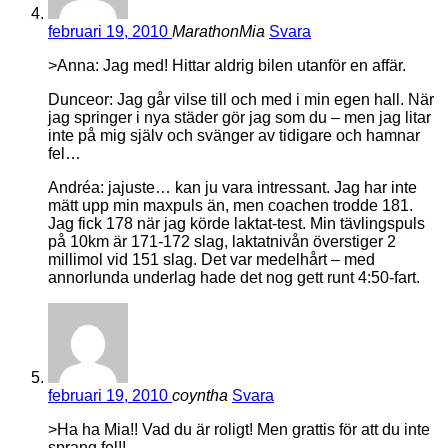
februari 19, 2010
MarathonMia
Svara
>Anna: Jag med! Hittar aldrig bilen utanför en affär.
Dunceor: Jag går vilse till och med i min egen hall. När
jag springer i nya städer gör jag som du – men jag litar
inte på mig själv och svänger av tidigare och hamnar
fel…
Andréa: jajuste… kan ju vara intressant. Jag har inte
mätt upp min maxpuls än, men coachen trodde 181.
Jag fick 178 när jag körde laktat-test. Min tävlingspuls
på 10km är 171-172 slag, laktatnivån överstiger 2
millimol vid 151 slag. Det var medelhårt – med
annorlunda underlag hade det nog gett runt 4:50-fart.
februari 19, 2010
coyntha
Svara
>Ha ha Mia!! Vad du är roligt! Men grattis för att du inte
sprang fel!!