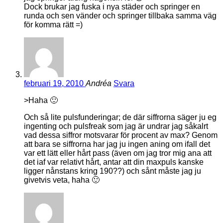
Dock brukar jag fuska i nya städer och springer en
runda och sen vänder och springer tillbaka samma väg
för komma rätt =)
februari 19, 2010
Andréa
Svara
>Haha 🙂
Och så lite pulsfunderingar; de där siffrorna säger ju eg
ingenting och pulsfreak som jag är undrar jag såkalrt
vad dessa siffror motsvarar för procent av max? Genom
att bara se siffrorna har jag ju ingen aning om ifall det
var ett lätt eller hårt pass (även om jag tror mig ana att
det iaf var relativt hårt, antar att din maxpuls kanske
ligger nånstans kring 190??) och sånt måste jag ju
givetvis veta, haha 🙂