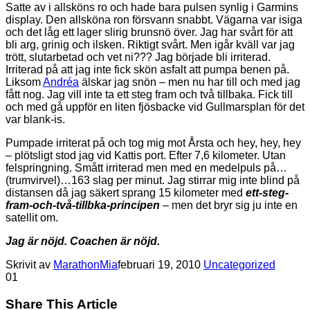
Satte av i allsköns ro och hade bara pulsen synlig i Garmins
display. Den allsköna ron försvann snabbt. Vägarna var isiga
och det låg ett lager slirig brunsnö över. Jag har svårt för att
bli arg, grinig och ilsken. Riktigt svårt. Men igår kväll var jag
trött, slutarbetad och vet ni??? Jag började bli irriterad.
Irriterad på att jag inte fick skön asfalt att pumpa benen på.
Liksom
Andréa
älskar jag snön – men nu har till och med jag
fått nog. Jag vill inte ta ett steg fram och två tillbaka. Fick till
och med gå uppför en liten fjösbacke vid Gullmarsplan för det
var blank-is.
Pumpade irriterat på och tog mig mot Årsta och hey, hey, hey
– plötsligt stod jag vid Kattis port. Efter 7,6 kilometer. Utan
felspringning. Smått irriterad men med en medelpuls på…
(trumvirvel)…163 slag per minut. Jag stirrar mig inte blind på
distansen då jag säkert sprang 15 kilometer med
ett-steg-
fram-och-två-tillbka-principen
– men det bryr sig ju inte en
satellit om.
Jag är nöjd. Coachen är nöjd.
Skrivit av
MarathonMia
februari 19, 2010
Uncategorized
0
1
Share This Article