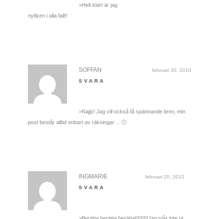
>Helt klart är jag
nyfiken i alla fall!!
SOFFAN
februari 20, 2010
SVARA
>Najjs! Jag vill också få spännande brev, min
post består alltid enbart av räkningar… 🙂
INGMARIE
februari 20, 2010
SVARA
>Berätta berätta berätta!!!!!!!!!Jag står inte ut