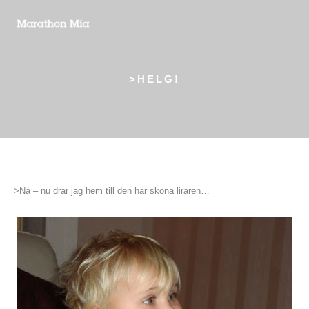
>HELG!
>Nä – nu drar jag hem till den här sköna liraren…