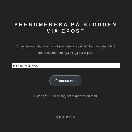
PRENUMERERA PÅ BLOGGEN
VIA EPOST
Ange din e-postadress för att prenumerera på den här bloggen och få
meddelanden om nya inlägg via e-post.
E-
postadress
Prenumerera
Gör som 1 073 andra, prenumerera du med.
SEARCH