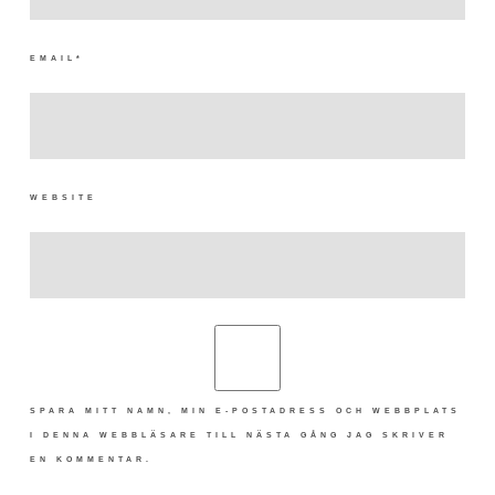
EMAIL
*
WEBSITE
SPARA MITT NAMN, MIN E-POSTADRESS OCH WEBBPLATS
I DENNA WEBBLÄSARE TILL NÄSTA GÅNG JAG SKRIVER
EN KOMMENTAR.