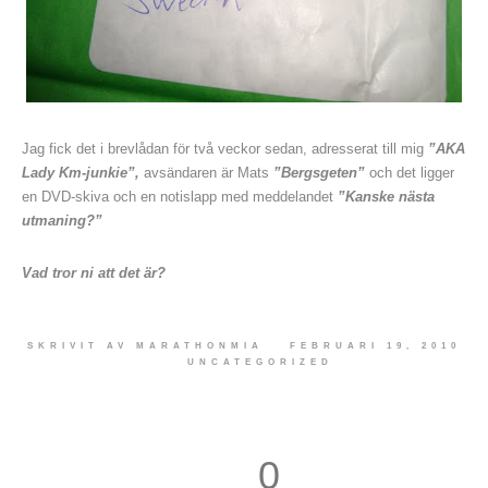
Jag fick det i brevlådan för två veckor sedan, adresserat till mig
”AKA
Lady Km-junkie”,
avsändaren är Mats
”Bergsgeten”
och det ligger
en DVD-skiva och en notislapp med meddelandet
”Kanske nästa
utmaning?”
Vad tror ni att det är?
SKRIVIT AV
MARATHONMIA
FEBRUARI 19, 2010
UNCATEGORIZED
0