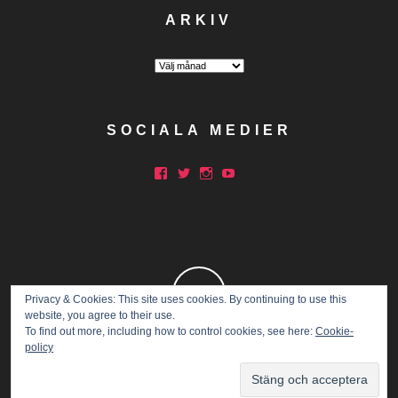
ARKIV
Arkiv
SOCIALA MEDIER
Facebook
Twitter
Instagram
YouTube
Privacy & Cookies: This site uses cookies. By continuing to use this
website, you agree to their use.
To find out more, including how to control cookies, see here:
Cookie-
policy
Copyright © 2015 Marathon Mia.