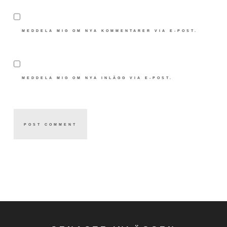
MEDDELA MIG OM NYA KOMMENTARER VIA E-POST.
MEDDELA MIG OM NYA INLÄGG VIA E-POST.