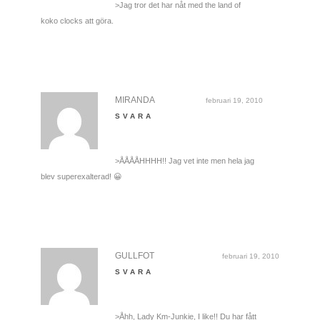
>Jag tror det har nåt med the land of
koko clocks att göra.
MIRANDA
februari 19, 2010
SVARA
>ÅÅÅÅHHHH!! Jag vet inte men hela jag
blev superexalterad! 😀
GULLFOT
februari 19, 2010
SVARA
>Åhh, Lady Km-Junkie, I like!! Du har fått