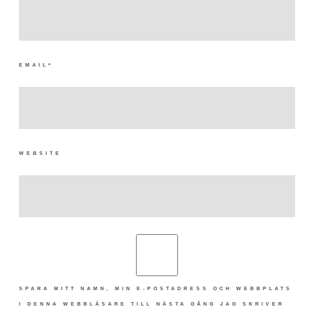
EMAIL
*
WEBSITE
SPARA MITT NAMN, MIN E-POSTADRESS OCH WEBBPLATS
I DENNA WEBBLÄSARE TILL NÄSTA GÅNG JAG SKRIVER