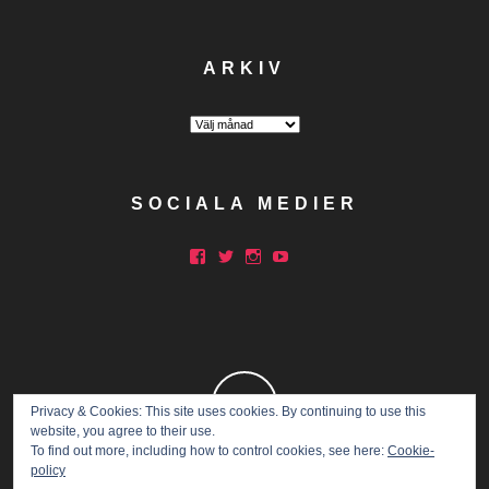
ARKIV
Arkiv
SOCIALA MEDIER
Facebook
Twitter
Instagram
YouTube
Privacy & Cookies: This site uses cookies. By continuing to use this
website, you agree to their use.
To find out more, including how to control cookies, see here:
Cookie-
policy