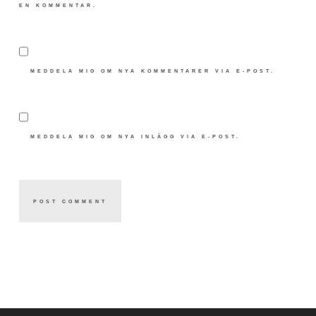
EN KOMMENTAR.
MEDDELA MIG OM NYA KOMMENTARER VIA E-POST.
MEDDELA MIG OM NYA INLÄGG VIA E-POST.