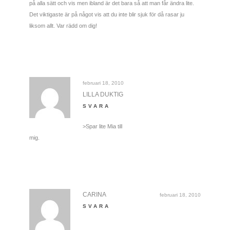
på alla sätt och vis men ibland är det bara så att man får ändra lite.
Det viktigaste är på något vis att du inte blir sjuk för då rasar ju
liksom allt. Var rädd om dig!
februari 18, 2010
LILLA DUKTIG
SVARA
>Spar lite Mia till
mig.
CARINA
februari 18, 2010
SVARA