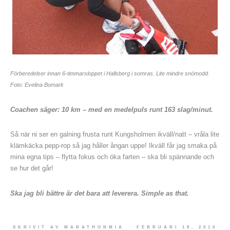
Förberedelser innan 6-timmarsloppet i Hallsberg i somras. Lite mindre snömodd.
Foto: Evelina Bomark
Coachen säger: 10 km – med en medelpuls runt 163 slag/minut.
Så när ni ser en galning frusta runt Kungsholmen ikväll/natt – vråla lite
klämkäcka pepp-rop så jag håller ångan uppe! Ikväll får jag smaka på
mina egna tips – flytta fokus och öka farten – ska bli spännande och
se hur det går!
Ska jag bli bättre är det bara att leverera. Simple as that.
SKRIVIT AV
MARATHONMIA
FEBRUARI 18, 2010