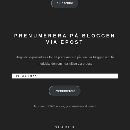
Subscribe
PRENUMERERA PÅ BLOGGEN
VIA EPOST
Ange din e-postadress för att prenumerera på den här bloggen och få
meddelanden om nya inlägg via e-post.
E-
postadress
Prenumerera
Gör som 1 073 andra, prenumerera du med.
SEARCH