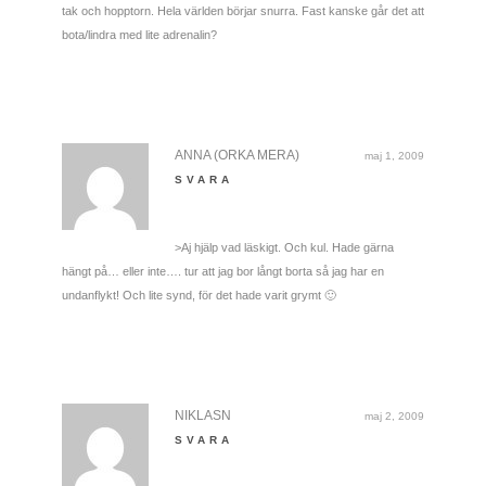
tak och hopptorn. Hela världen börjar snurra. Fast kanske går det att
bota/lindra med lite adrenalin?
ANNA (ORKA MERA)
maj 1, 2009
SVARA
>Aj hjälp vad läskigt. Och kul. Hade gärna
hängt på… eller inte…. tur att jag bor långt borta så jag har en
undanflykt! Och lite synd, för det hade varit grymt 🙂
NIKLASN
maj 2, 2009
SVARA