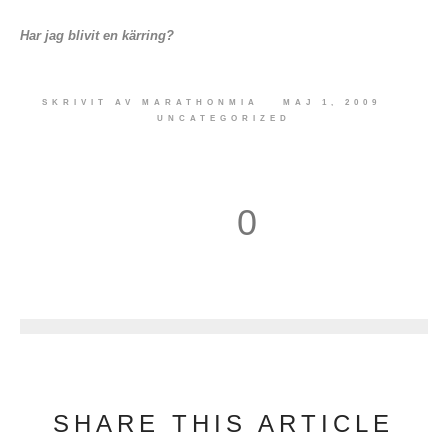
Har jag blivit en kärring?
SKRIVIT AV
MARATHONMIA
MAJ 1, 2009
UNCATEGORIZED
0
1
SHARE THIS ARTICLE