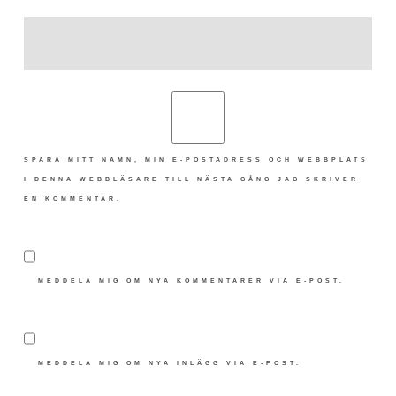
SPARA MITT NAMN, MIN E-POSTADRESS OCH WEBBPLATS
I DENNA WEBBLÄSARE TILL NÄSTA GÅNG JAG SKRIVER
EN KOMMENTAR.
MEDDELA MIG OM NYA KOMMENTARER VIA E-POST.
MEDDELA MIG OM NYA INLÄGG VIA E-POST.