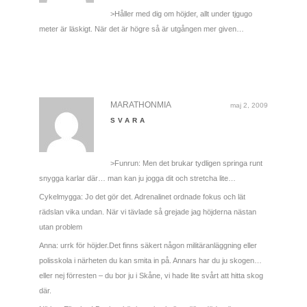
>Håller med dig om höjder, allt under tjgugo
meter är läskigt. När det är högre så är utgången mer given…
MARATHONMIA
maj 2, 2009
SVARA
>Funrun: Men det brukar tydligen springa runt
snygga karlar där… man kan ju jogga dit och stretcha lite…
Cykelmygga: Jo det gör det. Adrenalinet ordnade fokus och lät
rädslan vika undan. När vi tävlade så grejade jag höjderna nästan
utan problem
Anna: urrk för höjder.Det finns säkert någon militäranläggning eller
polisskola i närheten du kan smita in på. Annars har du ju skogen…
eller nej förresten – du bor ju i Skåne, vi hade lite svårt att hitta skog
där.