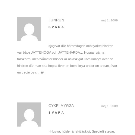
FUNRUN
maj 1, 2009
SVARA
>jag var där häromdagen och tyckte hindren
var både JÄTTEHÖGA och JÄTTEHÅRDA… Hoppar gärna
fallskärm, men tvåmetershinder är asläskiga! Kom knappt över de
hindren där man ska hoppa över en bom, krya under en annan, över
en tredje osv… 😀
CYKELMYGGA
maj 1, 2009
SVARA
>Huvva, höjder är skitläskigt, Speciellt stegar,