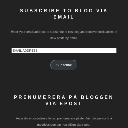
SUBSCRIBE TO BLOG VIA
EMAIL
Enter your email address to subscribe to this blog and receive notifications of
new posts by email.
Email
Address
Subscribe
PRENUMERERA PÅ BLOGGEN
VIA EPOST
Ange din e-postadress för att prenumerera på den här bloggen och få
meddelanden om nya inlägg via e-post.