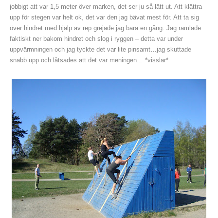
jobbigt att var 1,5 meter över marken, det ser ju så lätt ut. Att klättra
upp för stegen var helt ok, det var den jag bävat mest för. Att ta sig
över hindret med hjälp av rep grejade jag bara en gång. Jag ramlade
faktiskt ner bakom hindret och slog i ryggen – detta var under
uppvärmningen och jag tyckte det var lite pinsamt…jag skuttade
snabb upp och låtsades att det var meningen… *visslar*