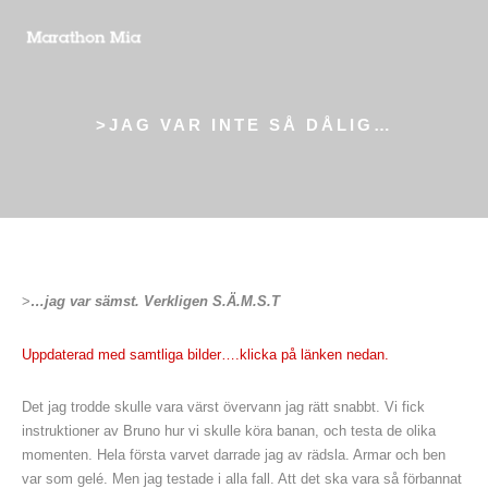
>JAG VAR INTE SÅ DÅLIG…
>
…jag var sämst. Verkligen S.Ä.M.S.T
Uppdaterad med samtliga bilder….klicka på länken nedan.
Det jag trodde skulle vara värst övervann jag rätt snabbt. Vi fick
instruktioner av Bruno hur vi skulle köra banan, och testa de olika
momenten. Hela första varvet darrade jag av rädsla. Armar och ben
var som gelé. Men jag testade i alla fall. Att det ska vara så förbannat