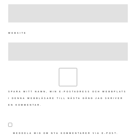
WEBSITE
SPARA MITT NAMN, MIN E-POSTADRESS OCH WEBBPLATS
I DENNA WEBBLÄSARE TILL NÄSTA GÅNG JAG SKRIVER
EN KOMMENTAR.
MEDDELA MIG OM NYA KOMMENTARER VIA E-POST.