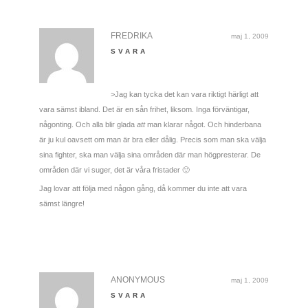
FREDRIKA
maj 1, 2009
SVARA
>Jag kan tycka det kan vara riktigt härligt att
vara sämst ibland. Det är en sån frihet, liksom. Inga förväntigar,
någonting. Och alla blir glada
att
man klarar något. Och hinderbana
är ju kul oavsett om man är bra eller dålig. Precis som man ska välja
sina fighter, ska man välja sina områden där man högpresterar. De
områden där vi suger, det är våra fristader 🙂
Jag lovar att följa med någon gång, då kommer du inte att vara
sämst längre!
ANONYMOUS
maj 1, 2009
SVARA