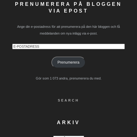
PRENUMERERA PÅ BLOGGEN
VIA EPOST
Ange din e-postadress för att prenumerera på den här bloggen och få
meddelanden om nya inlägg via e-post.
E-
postadress
Prenumerera
Gör som 1 073 andra, prenumerera du med.
SEARCH
ARKIV