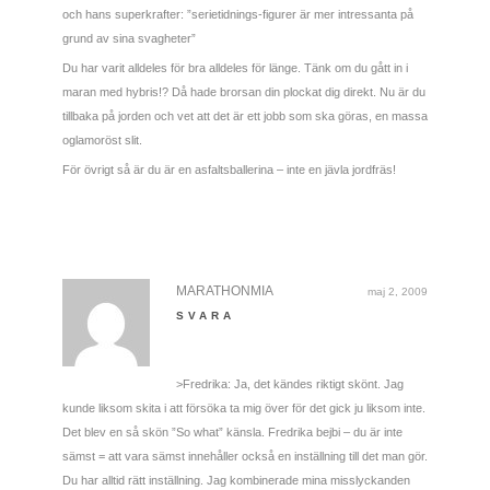
och hans superkrafter: ”serietidnings-figurer är mer intressanta på
grund av sina svagheter”
Du har varit alldeles för bra alldeles för länge. Tänk om du gått in i
maran med hybris!? Då hade brorsan din plockat dig direkt. Nu är du
tillbaka på jorden och vet att det är ett jobb som ska göras, en massa
oglamoröst slit.
För övrigt så är du är en asfaltsballerina – inte en jävla jordfräs!
MARATHONMIA
maj 2, 2009
SVARA
>Fredrika: Ja, det kändes riktigt skönt. Jag
kunde liksom skita i att försöka ta mig över för det gick ju liksom inte.
Det blev en så skön ”So what” känsla. Fredrika bejbi – du är inte
sämst = att vara sämst innehåller också en inställning till det man gör.
Du har alltid rätt inställning. Jag kombinerade mina misslyckanden