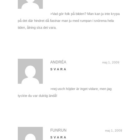
>Vad gör folk på bilden? Man kan ju inte krypa
på det där hindret då fastnar man ju med rumpan i snörena hela
tiden, ålning ska det vara.
ANDRÉA
maj 1, 2009
SVARA
>nej usch höjder är inget vidare, men jag
tyckte du var duktig ändå!
FUNRUN
maj 1, 2009
SVARA