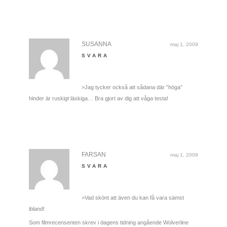
SUSANNA
maj 1, 2009
SVARA
>Jag tycker också att sådana där ”höga”
hinder är ruskigt läskiga… Bra gjort av dig att våga testa!
FARSAN
maj 1, 2009
SVARA
>Vad skönt att även du kan få vara sämst
ibland!
Som filmrecensenten skrev i dagens tidning angående Wolverline