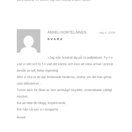
ANNELI KORTELAINEN
maj 4, 2009
SVARA
>Jag står bredvid dig på 1a pallplatsen. Fy f-n
vad vi slet och fy f-n vad det känns och inse att mina armar i princip
består av luft, fattar ingenting.
Men vi ska ta de där förbenade hinderna, undrar om det kan göras
utan blåmärken…
Tusen tack för lånet av ben-armbåge-skyddet, underlättade väldigt
mycket.
Kul att hitta din blogg, inspirerande.
Kör hårt så ses vi i skogarna
Anneli