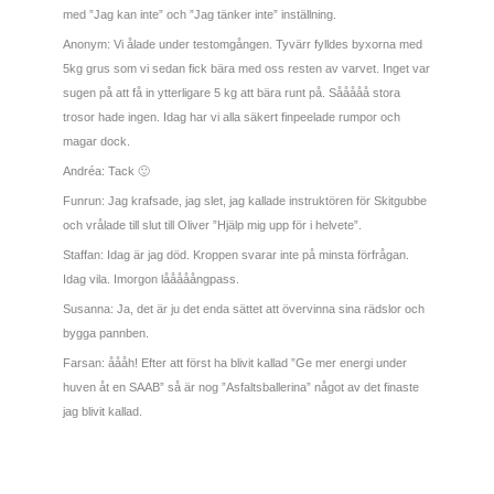
med ”Jag kan inte” och ”Jag tänker inte” inställning.
Anonym: Vi ålade under testomgången. Tyvärr fylldes byxorna med
5kg grus som vi sedan fick bära med oss resten av varvet. Inget var
sugen på att få in ytterligare 5 kg att bära runt på. Sååååå stora
trosor hade ingen. Idag har vi alla säkert finpeelade rumpor och
magar dock.
Andréa: Tack 🙂
Funrun: Jag krafsade, jag slet, jag kallade instruktören för Skitgubbe
och vrålade till slut till Oliver ”Hjälp mig upp för i helvete”.
Staffan: Idag är jag död. Kroppen svarar inte på minsta förfrågan.
Idag vila. Imorgon lååååångpass.
Susanna: Ja, det är ju det enda sättet att övervinna sina rädslor och
bygga pannben.
Farsan: åååh! Efter att först ha blivit kallad ”Ge mer energi under
huven åt en SAAB” så är nog ”Asfaltsballerina” något av det finaste
jag blivit kallad.