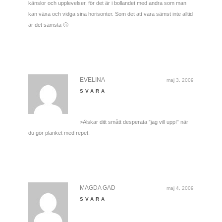
känslor och upplevelser, för det är i bollandet med andra som man
kan växa och vidga sina horisonter. Som det att vara sämst inte alltid
är det sämsta 🙂
EVELINA
maj 3, 2009
SVARA
>Älskar ditt smått desperata ”jag vill upp!” när
du gör planket med repet.
MAGDA GAD
maj 4, 2009
SVARA