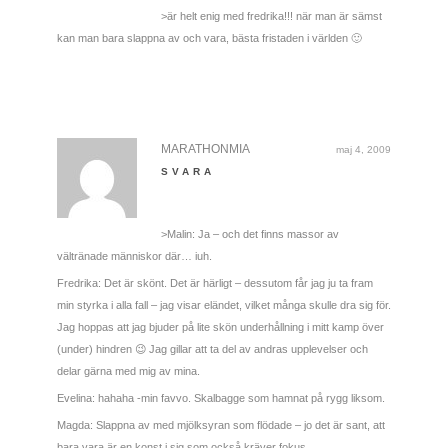
>är helt enig med fredrika!!! när man är sämst
kan man bara slappna av och vara, bästa fristaden i världen 🙂
MARATHONMIA
maj 4, 2009
SVARA
>Malin: Ja – och det finns massor av
vältränade människor där… iuh.
Fredrika: Det är skönt. Det är härligt – dessutom får jag ju ta fram
min styrka i alla fall – jag visar eländet, vilket många skulle dra sig för.
Jag hoppas att jag bjuder på lite skön underhållning i mitt kamp över
(under) hindren 😉 Jag gillar att ta del av andras upplevelser och
delar gärna med mig av mina.
Evelina: hahaha -min favvo. Skalbagge som hamnat på rygg liksom.
Magda: Slappna av med mjölksyran som flödade – jo det är sant, att
bara vara är en konst i sig som också kräver fokus.