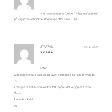
>hur kom du upp ur ”gropen”? Jag krafsade lite
på väggarna och fick ta stegen upp efter 5 min… 😀
STAFFAN
maj 1, 2009
SVARA
>Mia:
Man kan inte vara bäst på allt, även solen har sina fläckar även du
:=)
I morgon är det du som rockar fett i spåret det vet jag och även
du…..
Ha en bra kväll
/S