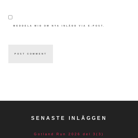
MEDDELA MIG OM NYA INLÄGG VIA E-POST.
SENASTE INLÄGGEN
Gotland Run 2026 del 3(3)