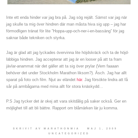
Inte ett enda hinder var jag bra på. Jag sög rejält. Sämst var jag när
jag skulle ta mig över hindren där man måsta hiva sig upp – jag har
förmodligen tränat för lite ”Hoppa-upp-och-ner-i-en-bassäng” för jag
saknar både tekniken och styrka.
Jag är glad att jag lyckades övervinna lite höjdskräck och ta de höjd-
läbbiga hindren. Jag accepterar att jag är en looser på att ta fram
jävlar-anammat när det gäller att ta sig över prylar (Vem faaaan
behöver det under Stockholm Marathon liksom?). Äsch. Jag har allt
sparat på foto och film. Njut av eländet
här.
Jag försökte lindra att få
sår på armbågarna med mina allt för stora knäskydd…
P.S Jag tycker det är okej att vara skitdålig på saker också. Ger en
möjlighet till att bli bättre. Rapport om blåmärken lär ju komma.
SKRIVIT AV
MARATHONMIA
MAJ 1, 2009
UNCATEGORIZED