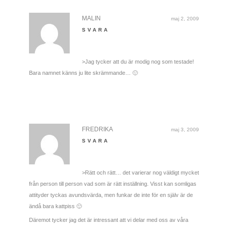
MALIN
maj 2, 2009
SVARA
>Jag tycker att du är modig nog som testade!
Bara namnet känns ju lite skrämmande… 🙂
FREDRIKA
maj 3, 2009
SVARA
>Rätt och rätt… det varierar nog väldigt mycket
från person till person vad som är rätt inställning. Visst kan somligas
attityder tyckas avundsvärda, men funkar de inte för en själv är de
ändå bara kattpiss 🙂
Däremot tycker jag det är intressant att vi delar med oss av våra