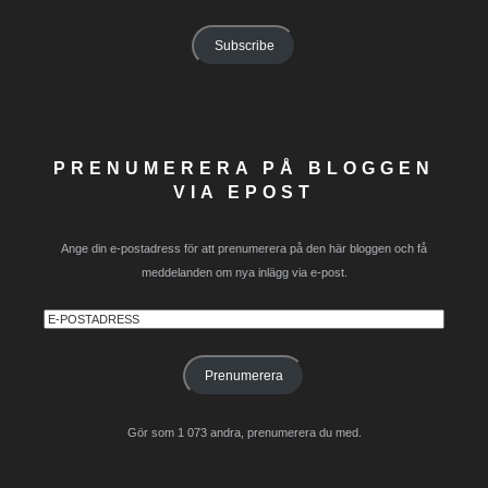
Address
Subscribe
PRENUMERERA PÅ BLOGGEN
VIA EPOST
Ange din e-postadress för att prenumerera på den här bloggen och få
meddelanden om nya inlägg via e-post.
E-
postadress
Prenumerera
Gör som 1 073 andra, prenumerera du med.