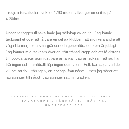
Tredje intervalldelen: vi kom 1790 meter, vilket ger en snittid på
4:28/km
Under nerjoggen tillbaka hade jag sällskap av en tjej. Jag kände
tacksamhet över att få vara en del av klubben, att motivera andra att
våga lite mer, testa sina gränser och genomföra det som är jobbigt.
Jag känner mig tacksam över en trött-tränad kropp och att få distans
till jobbiga tankar som just bara är tankar. Jag är tacksam att jag har
träningen och framförallt löpningen som ventil. Folk kan säga vad de
vill om att fly i träningen, att springa ifrån något – men jag säger att
jag springer till något. Jag springer rätt in i glädjen.
SKRIVIT AV
MARATHONMIA
MAJ 21, 2014
TACKSAMHET
,
TÄNKVÄRT
,
TRÄNING
,
UNCATEGORIZED