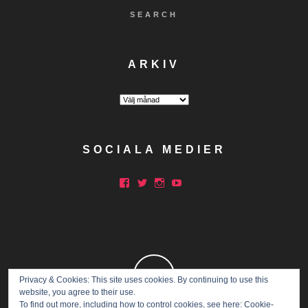
SEARCH
ARKIV
Arkiv
SOCIALA MEDIER
Facebook
Twitter
Instagram
YouTube
Privacy & Cookies: This site uses cookies. By continuing to use this
website, you agree to their use.
To find out more, including how to control cookies, see here:
Cookie-