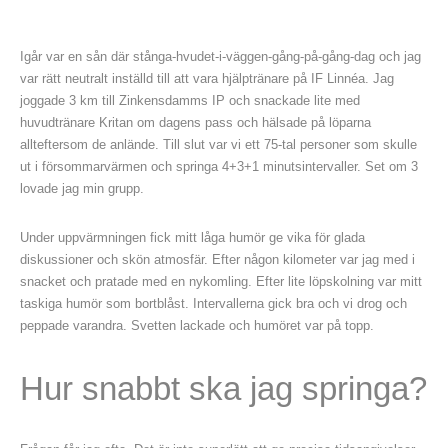
Igår var en sån där stånga-hvudet-i-väggen-gång-på-gång-dag och jag
var rätt neutralt inställd till att vara hjälptränare på IF Linnéa. Jag
joggade 3 km till Zinkensdamms IP och snackade lite med
huvudtränare Kritan om dagens pass och hälsade på löparna
allteftersom de anlände. Till slut var vi ett 75-tal personer som skulle
ut i försommarvärmen och springa 4+3+1 minutsintervaller. Set om 3
lovade jag min grupp.
Under uppvärmningen fick mitt låga humör ge vika för glada
diskussioner och skön atmosfär. Efter någon kilometer var jag med i
snacket och pratade med en nykomling. Efter lite löpskolning var mitt
taskiga humör som bortblåst. Intervallerna gick bra och vi drog och
peppade varandra. Svetten lackade och humöret var på topp.
Hur snabbt ska jag springa?