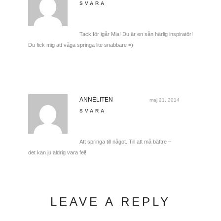
SVARA
Tack för igår Mia! Du är en sån härlig inspiratör!
Du fick mig att våga springa lite snabbare =)
ANNELITEN
maj 21, 2014
SVARA
Att springa till något. Till att må bättre –
det kan ju aldrig vara fel!
LEAVE A REPLY