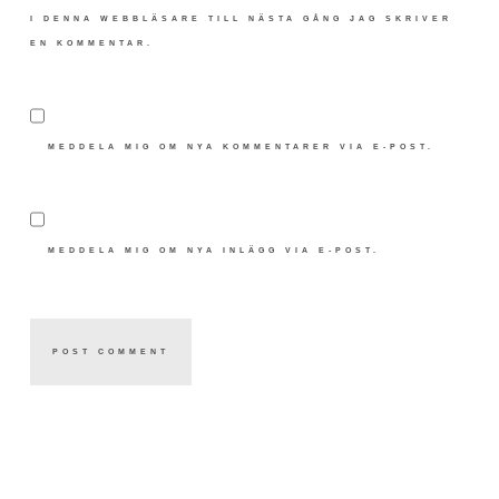
I DENNA WEBBLÄSARE TILL NÄSTA GÅNG JAG SKRIVER
EN KOMMENTAR.
MEDDELA MIG OM NYA KOMMENTARER VIA E-POST.
MEDDELA MIG OM NYA INLÄGG VIA E-POST.