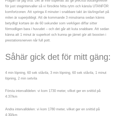
Frågan får jag ofta. Det är inte superlätt att ge precisa tidsangivelser
för just stegintervaller så vi försökte hitta rytm och känsla UTANFÖR
komfortzonen. Att springa 4 minuter i snabbare takt än tävlingsfart på
milen är superjobbigt. Att de kommande 3 minutrarna sedan känns
betydligt kortare än de 60 sekunder som verkligen diffar sitter
förmodligen bara i huvudet – och det går att kuta snabbare. Att sedan
känna att 1 minut är superkort och kunna ge järnet gör att boosten i
prestationsnerven når full pott.
Såhär gick det för mitt gäng:
4 min löpning, 60 sek ståvila, 3 min löpning, 60 sek ståvila, 1 minut
löpning, 2 min setvila
Första intervalldelen: vi kom 1730 meter, vilket ger en snittid på
4:37/km
Andra intervalldelen: vi kom 1780 meter, vilket ger en snittid på
4:30/km