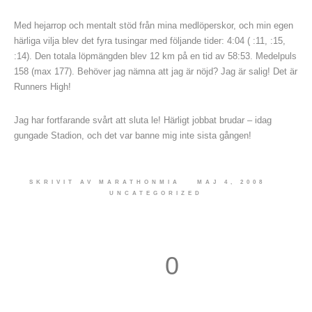
Med hejarrop och mentalt stöd från mina medlöperskor, och min egen
härliga vilja blev det fyra tusingar med följande tider: 4:04 ( :11, :15,
:14). Den totala löpmängden blev 12 km på en tid av 58:53. Medelpuls
158 (max 177). Behöver jag nämna att jag är nöjd? Jag är salig! Det är
Runners High!
Jag har fortfarande svårt att sluta le! Härligt jobbat brudar – idag
gungade Stadion, och det var banne mig inte sista gången!
SKRIVIT AV
MARATHONMIA
MAJ 4, 2008
UNCATEGORIZED
0