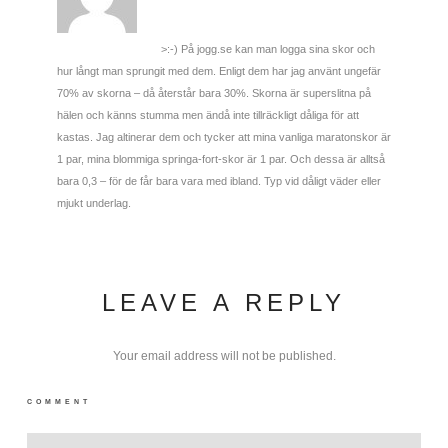
>:-) På jogg.se kan man logga sina skor och
hur långt man sprungit med dem. Enligt dem har jag använt ungefär
70% av skorna – då återstår bara 30%. Skorna är superslitna på
hälen och känns stumma men ändå inte tillräckligt dåliga för att
kastas. Jag altinerar dem och tycker att mina vanliga maratonskor är
1 par, mina blommiga springa-fort-skor är 1 par. Och dessa är alltså
bara 0,3 – för de får bara vara med ibland. Typ vid dåligt väder eller
mjukt underlag.
LEAVE A REPLY
Your email address will not be published.
COMMENT