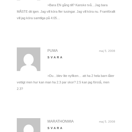
>Bara EN gång till? Kanske två…Jag bara
MÅSTE dit igen. Jag vill köra fler tusingar. Jag vill köra nu. Framförallt
vill jag köra samtliga på 4:05…
PUMA
maj 5, 2008
SVARA
>Du…blev lite nyfiken… att ha 2 hela barn låter
vettigt men hur kan man ha 2.3 par skor? 2.5 kan jag förstå, men
2.3?
MARATHONMIA
maj 5, 2008
SVARA