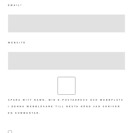
EMAIL
*
WEBSITE
SPARA MITT NAMN, MIN E-POSTADRESS OCH WEBBPLATS
I DENNA WEBBLÄSARE TILL NÄSTA GÅNG JAG SKRIVER
EN KOMMENTAR.