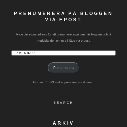
PRENUMERERA PÅ BLOGGEN
VIA EPOST
Ange din e-postadress för att prenumerera på den här bloggen och få
meddelanden om nya inlägg via e-post.
E-
postadress
Prenumerera
Gör som 1 073 andra, prenumerera du med.
SEARCH
ARKIV