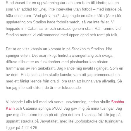
Stadshuset för en uppvärmningstur och kom fram till idrottsplatsen
som var laddad för…nej, inte intervaller utan fotboll – med inträde på
50kr dessutom. ”Vad gör vi nu?”. Jag ringde en säker källa (Alex) för
uppdatering om Stadion hade fotbollsmatch, så var inte fallet. Vi
hoppade in i Catarinas bil och cruisade genom stan. Väl framme vid
Stadion möttes vi välkomnande med öppen grind och tomt på folk.
Det är en viss känsla att komma in på Stockholm Stadion. Här
springer eliten. Det osar riktigt friidrottsarrangemang och svaga,
diffusa silhuetter av funktionärer med plasbackar kan nästan
frammanas av ren tankekraft. Jag kände mig invald i gänget. Som en
av dem. Enda skillnaden skulle kanske vara att jag promenerade in
med ett fånigt leende från öra till öra utan att kunna vara allvarlig. Så
har jag inte sett eliten, de är mer fokuserade.
Vi började i alla fall med två varvs uppvärmning, sedan skulle
Snabba
Karin
och Catarina springa 6*800. Jag gav mig på mina tusingar. Jag
gav mig dessutom tusan på att göra det bra. I vanliga fall kör jag på
uppmätt sträcka på Järvafältet, med lite uppförsbacke där tusingarna
ligger på 4:22-4:26.