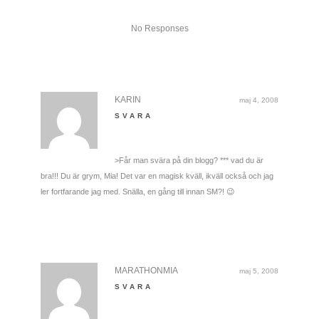
No Responses
KARIN
maj 4, 2008
SVARA
>Får man svära på din blogg? *** vad du är
bra!!! Du är grym, Mia! Det var en magisk kväll, ikväll också och jag
ler fortfarande jag med. Snälla, en gång till innan SM?! 😉
MARATHONMIA
maj 5, 2008
SVARA