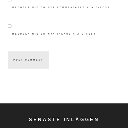
MEDDELA MIG OM NYA KOMMENTARER VIA E-POST.
MEDDELA MIG OM NYA INLÄGG VIA E-POST.
SENASTE INLÄGGEN