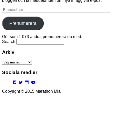
bloggen och få meddelanden om nya inlägg via e-post.
E-
postadress
Prenumerera
Gör som 1 073 andra, prenumerera du med.
Search
Arkiv
Arkiv
Sociala medier
Facebook
Twitter
Instagram
YouTube
Copyright © 2015 Marathon Mia.