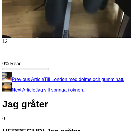
12
0%
Read
Previous Article
Till London med dolme och gummihatt.
Next Article
Jag vill springa i öknen...
Jag gråter
0