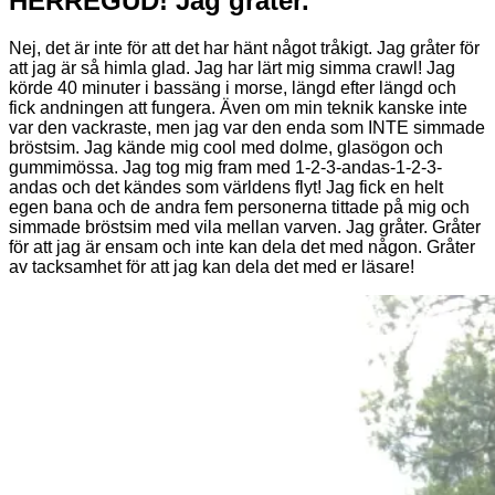
HERREGUD! Jag gråter.
Nej, det är inte för att det har hänt något tråkigt. Jag gråter för
att jag är så himla glad. Jag har lärt mig simma crawl! Jag
körde 40 minuter i bassäng i morse, längd efter längd och
fick andningen att fungera. Även om min teknik kanske inte
var den vackraste, men jag var den enda som INTE simmade
bröstsim. Jag kände mig cool med dolme, glasögon och
gummimössa. Jag tog mig fram med 1-2-3-andas-1-2-3-
andas och det kändes som världens flyt! Jag fick en helt
egen bana och de andra fem personerna tittade på mig och
simmade bröstsim med vila mellan varven. Jag gråter. Gråter
för att jag är ensam och inte kan dela det med någon. Gråter
av tacksamhet för att jag kan dela det med er läsare!