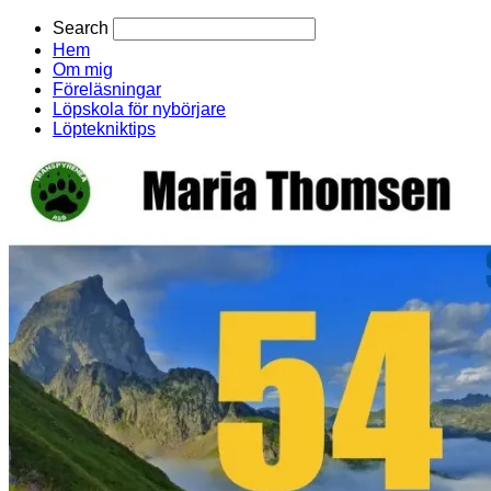
Search
Hem
Om mig
Föreläsningar
Löpskola för nybörjare
Löptekniktips