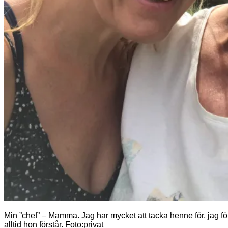
Min ”chef” – Mamma. Jag har mycket att tacka henne för, jag f
alltid hon förstår. Foto:privat