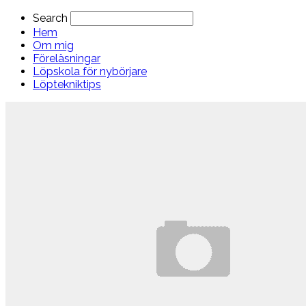
Search
Hem
Om mig
Föreläsningar
Löpskola för nybörjare
Löptekniktips