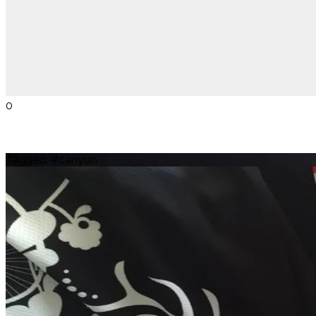
0
Tagged: #canyon