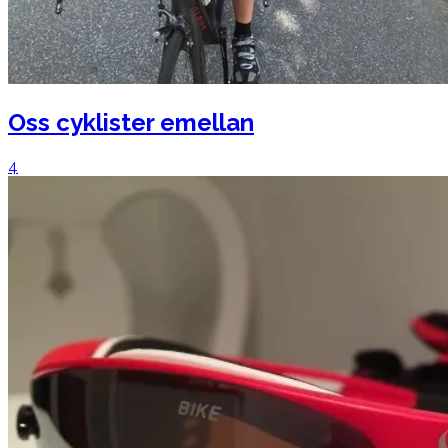
Oss cyklister emellan
4