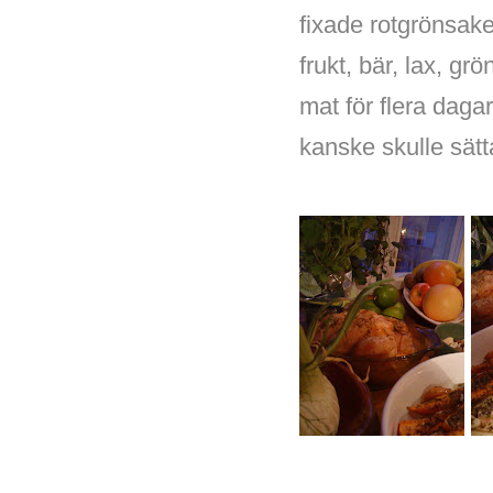
fixade rotgrönsake
frukt, bär, lax, gr
mat för flera daga
kanske skulle sätt