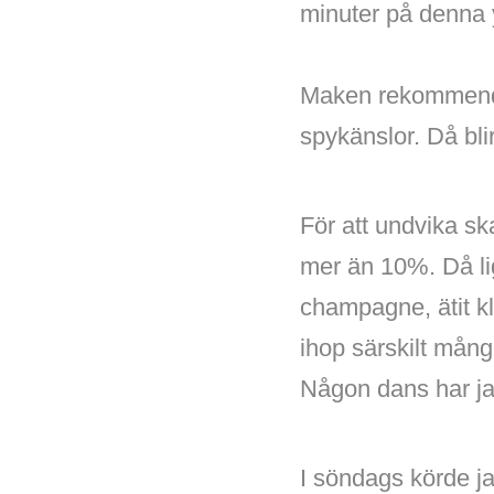
minuter på denna 
Maken rekommendera
spykänslor. Då bli
För att undvika s
mer än 10%. Då ligg
champagne, ätit k
ihop särskilt mång
Någon dans har ja
I söndags körde jag