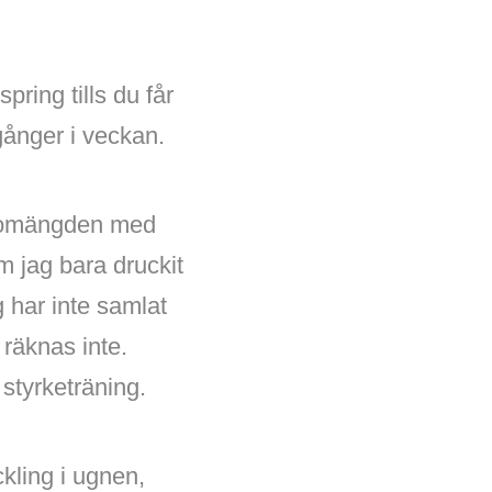
ring tills du får
gånger i veckan.
ckomängden med
om jag bara druckit
 har inte samlat
 räknas inte.
styrketräning.
ckling i ugnen,