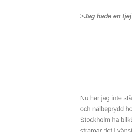
>
Jag hade en tjej
Nu har jag inte st
och nålbeprydd hos
Stockholm ha bilkö
stramar det i väns