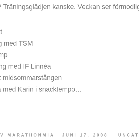
? Träningsglädjen kanske. Veckan ser förmodlig
t
ng med TSM
mp
ng med IF Linnéa
t midsommarstången
 med Karin i snacktempo…
AV
MARATHONMIA
JUNI 17, 2008
UNCA