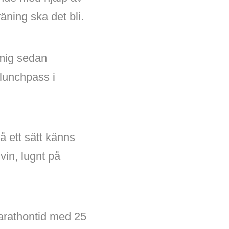
äning ska det bli.
å mig sedan
 lunchpass i
å ett sätt känns
vin, lugnt på
marathontid med 25