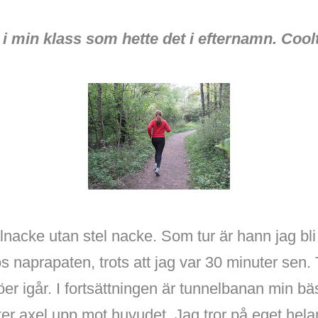
 i min klass som hette det i efternamn. Coolt
ålnacke utan stel nacke. Som tur är hann jag bli
 naprapaten, trots att jag var 30 minuter sen. T
er igår. I fortsättningen är tunnelbanan min bä
ter axel upp mot huvudet. Jag tror på eget hel