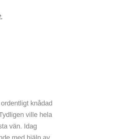
.
 ordentligt knådad
ydligen ville hela
sta vän. Idag
ande med hjälp av