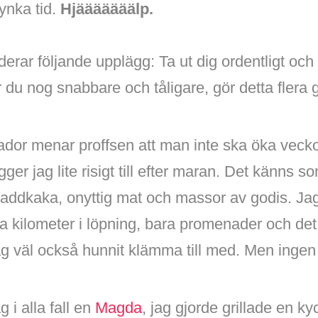
ynka tid.
Hjääääääälp.
r följande upplägg: Ta ut dig ordentligt och sp
r du nog snabbare och tåligare, gör detta flera 
kador menar proffsen att man inte ska öka ve
er jag lite risigt till efter maran. Det känns s
laddkaka, onyttig mat och massor av godis. Jag
a kilometer i löpning, bara promenader och det
g väl också hunnit klämma till med. Men ingen 
 i alla fall en
Magda
, jag gjorde grillade en ky