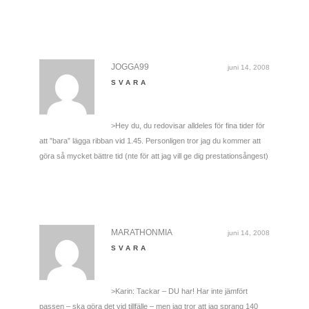
JOGGA99
juni 14, 2008
SVARA
>Hey du, du redovisar alldeles för fina tider för
att ”bara” lägga ribban vid 1.45. Personligen tror jag du kommer att
göra så mycket bättre tid (nte för att jag vill ge dig prestationsångest)
MARATHONMIA
juni 14, 2008
SVARA
>Karin: Tackar – DU har! Har inte jämfört
passen – ska göra det vid tillfälle – men jag tror att jag sprang 140