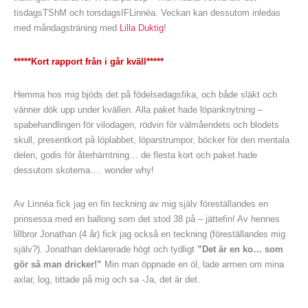
tisdagsTShM och torsdagsIFLinnéa. Veckan kan dessutom inledas
med måndagsträning med
Lilla Duktig
!
*****Kort rapport från i går kväll*****
Hemma hos mig bjöds det på födelsedagsfika, och både släkt och
vänner dök upp under kvällen. Alla paket hade löpanknytning –
spabehandlingen för vilodagen, rödvin för välmåendets och blodets
skull, presentkort på löplabbet, löparstrumpor, böcker för den mentala
delen, godis för återhämtning… de flesta kort och paket hade
dessutom skotema…. wonder why!
Av Linnéa fick jag en fin teckning av mig själv föreställandes en
prinsessa med en ballong som det stod 38 på – jättefin! Av hennes
lillbror Jonathan (4 år) fick jag också en teckning (föreställandes mig
själv?). Jonathan deklarerade högt och tydligt
”Det är en ko… som
gör så man dricker!”
Min man öppnade en öl, lade armen om mina
axlar, log, tittade på mig och sa -Ja, det är det.