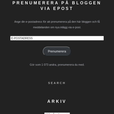
PRENUMERERA PÅ BLOGGEN
VIA EPOST
Ange din e-postadress för att prenumerera på den här bloggen och få
meddelanden om nya inlägg via e-post.
E-
postadress
Prenumerera
Gör som 1 073 andra, prenumerera du med.
SEARCH
ARKIV