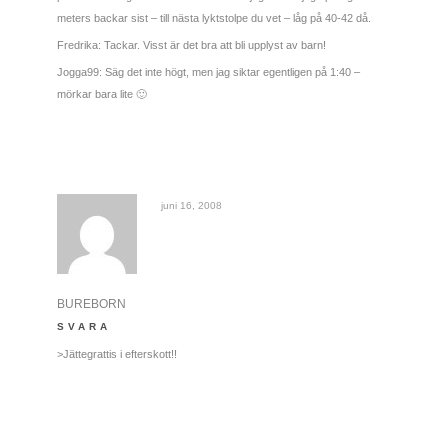
meters backar sist – till nästa lyktstolpe du vet – låg på 40-42 då.
Fredrika: Tackar. Visst är det bra att bli upplyst av barn!
Jogga99: Säg det inte högt, men jag siktar egentligen på 1:40 –
mörkar bara lite 🙂
juni 16, 2008
BUREBORN
SVARA
>Jättegrattis i efterskott!!