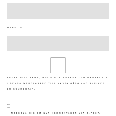
WEBSITE
SPARA MITT NAMN, MIN E-POSTADRESS OCH WEBBPLATS
I DENNA WEBBLÄSARE TILL NÄSTA GÅNG JAG SKRIVER
EN KOMMENTAR.
MEDDELA MIG OM NYA KOMMENTARER VIA E-POST.