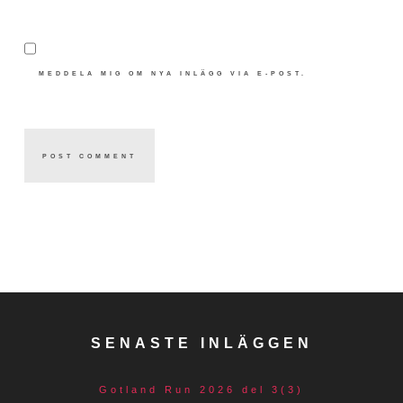
MEDDELA MIG OM NYA INLÄGG VIA E-POST.
SENASTE INLÄGGEN
Gotland Run 2026 del 3(3)