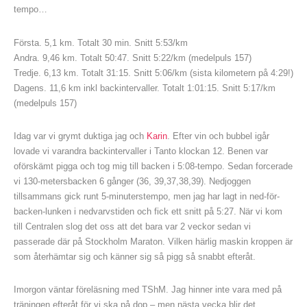
tempo…
Första. 5,1 km. Totalt 30 min. Snitt 5:53/km
Andra. 9,46 km. Totalt 50:47. Snitt 5:22/km (medelpuls 157)
Tredje. 6,13 km. Totalt 31:15. Snitt 5:06/km (sista kilometern på 4:29!)
Dagens. 11,6 km inkl backintervaller. Totalt 1:01:15. Snitt 5:17/km
(medelpuls 157)
Idag var vi grymt duktiga jag och
Karin
. Efter vin och bubbel igår
lovade vi varandra backintervaller i Tanto klockan 12. Benen var
oförskämt pigga och tog mig till backen i 5:08-tempo. Sedan forcerade
vi 130-metersbacken 6 gånger (36, 39,37,38,39). Nedjoggen
tillsammans gick runt 5-minuterstempo, men jag har lagt in ned-för-
backen-lunken i nedvarvstiden och fick ett snitt på 5:27. När vi kom
till Centralen slog det oss att det bara var 2 veckor sedan vi
passerade där på Stockholm Maraton. Vilken härlig maskin kroppen är
som återhämtar sig och känner sig så pigg så snabbt efteråt.
Imorgon väntar föreläsning med TShM. Jag hinner inte vara med på
träningen efteråt för vi ska på dop – men nästa vecka blir det