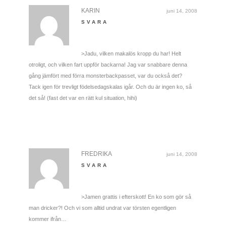
KARIN
juni 14, 2008
SVARA
>Jadu, vilken makalös kropp du har! Helt
otroligt, och vilken fart uppför backarna! Jag var snabbare denna
gång jämfört med förra monsterbackpasset, var du också det?
Tack igen för trevligt födelsedagskalas igår. Och du är ingen ko, så
det så! (fast det var en rätt kul situation, hihi)
FREDRIKA
juni 14, 2008
SVARA
>Jamen grattis i efterskott! En ko som gör så
man dricker?! Och vi som alltid undrat var törsten egentligen
kommer ifrån…