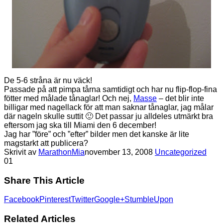
De 5-6 stråna är nu väck!
Passade på att pimpa tårna samtidigt och har nu flip-flop-fina
fötter med målade tånaglar! Och nej,
Masse
– det blir inte
billigar med nagellack för att man saknar tånaglar, jag målar
där nageln skulle suttit 🙂 Det passar ju alldeles utmärkt bra
eftersom jag ska till Miami den 6 december!
Jag har ”före” och ”efter” bilder men det kanske är lite
magstarkt att publicera?
Skrivit av
MarathonMia
november 13, 2008
Uncategorized
0
1
Share This Article
Facebook
Pinterest
Twitter
Google+
StumbleUpon
Related Articles