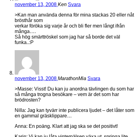
november 13, 2008
Ken
Svara
>Kan man använda denna för mina stackas 20 eller nåt
brösthår som
verkar föröka sig varje år och bli fler men långt ifrån
många….
Så hög smärttröskel som jag har så borde det väl
funka..:P
november 13, 2008
MarathonMia
Svara
>Masse: Visst! Du kan ju anordna tävlingen du som har
så många trogna besökare – vem är det som har
brödrosten?
Nilla: Jag kan tyvärr inte publicera ljudet – det låter som
en gammal gräsklippare…
Anna: En poäng. Klart att jag ska se det positivt!
Karin: Vi kan ju låta vinterpälsen växa ut, springa lite