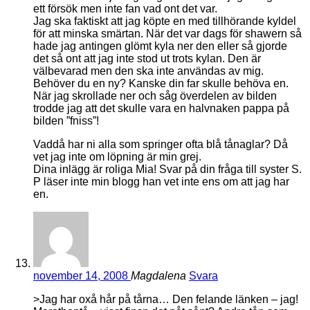
ett försök men inte fan vad ont det var.
Jag ska faktiskt att jag köpte en med tillhörande kyldel
för att minska smärtan. När det var dags för shawern så
hade jag antingen glömt kyla ner den eller så gjorde
det så ont att jag inte stod ut trots kylan. Den är
välbevarad men den ska inte användas av mig.
Behöver du en ny? Kanske din far skulle behöva en.
När jag skrollade ner och såg överdelen av bilden
trodde jag att det skulle vara en halvnaken pappa på
bilden ”fniss”!
Vaddå har ni alla som springer ofta blå tånaglar? Då
vet jag inte om löpning är min grej.
Dina inlägg är roliga Mia! Svar på din fråga till syster S.
P läser inte min blogg han vet inte ens om att jag har
en.
november 14, 2008
Magdalena
Svara
>Jag har oxå hår på tårna… Den felande länken – jag!