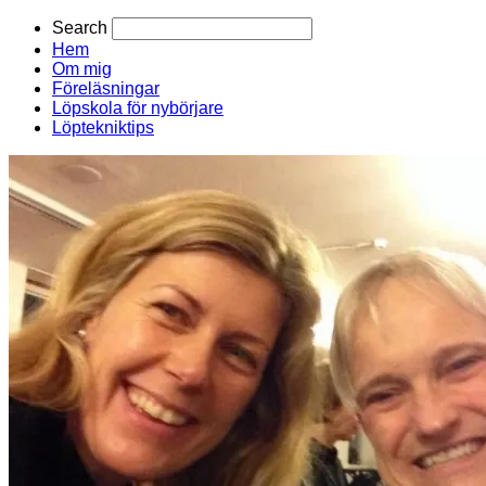
Search
Hem
Om mig
Föreläsningar
Löpskola för nybörjare
Löptekniktips