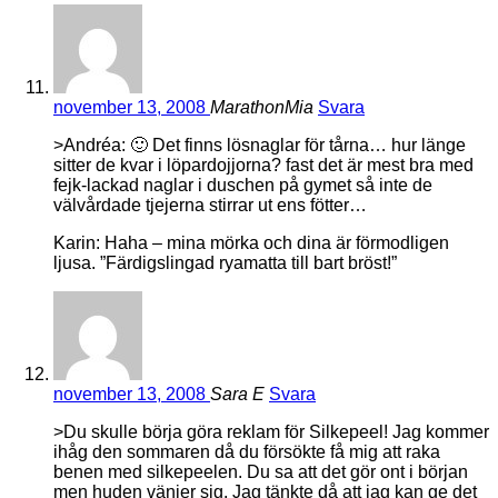
november 13, 2008
MarathonMia
Svara
>Andréa: 🙂 Det finns lösnaglar för tårna… hur länge
sitter de kvar i löpardojjorna? fast det är mest bra med
fejk-lackad naglar i duschen på gymet så inte de
välvårdade tjejerna stirrar ut ens fötter…
Karin: Haha – mina mörka och dina är förmodligen
ljusa. ”Färdigslingad ryamatta till bart bröst!”
november 13, 2008
Sara E
Svara
>Du skulle börja göra reklam för Silkepeel! Jag kommer
ihåg den sommaren då du försökte få mig att raka
benen med silkepeelen. Du sa att det gör ont i början
men huden vänjer sig. Jag tänkte då att jag kan ge det