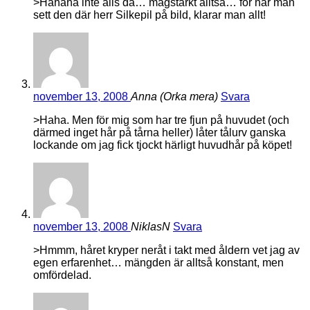
>Hahaha inte alls då… magstarkt alltså… för har man
sett den där herr Silkepil på bild, klarar man allt!
november 13, 2008
Anna (Orka mera)
Svara
>Haha. Men för mig som har tre fjun på huvudet (och
därmed inget hår på tårna heller) låter tålurv ganska
lockande om jag fick tjockt härligt huvudhår på köpet!
november 13, 2008
NiklasN
Svara
>Hmmm, håret kryper neråt i takt med åldern vet jag av
egen erfarenhet… mängden är alltså konstant, men
omfördelad.