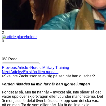
2
0
0%
Read
Previous Article
>Nordic Military Training
Next Article
>En skön liten runda...
>Ska inte Zachrisson ta av sig pälsen när han duschar?
>
orden riktades till min far när han gjorde lumpen
För det är så. Min far har hår – mycket hår. Inte sådär så det
växer upp över skjortkragen eller ut under manchetterna. Det
är mer juste fördelat över bröst och kropp som det ska vara
på en man (för de som gillar hår). Nu är det inte riktigt