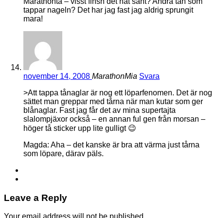
Marathontå – visst finsn det nåt sånt? Andra tån som
tappar nageln? Det har jag fast jag aldrig sprungit
mara!
november 14, 2008
MarathonMia
Svara
>Att tappa tånaglar är nog ett löparfenomen. Det är nog
sättet man greppar med tårna när man kutar som ger
blånaglar. Fast jag får det av mina supertajta
slalompjäxor också – en annan ful gen från morsan –
höger tå sticker upp lite gulligt 😉
Magda: Aha – det kanske är bra att värma just tårna
som löpare, därav päls.
Leave a Reply
Your email address will not be published.