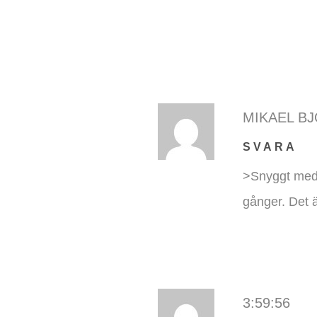
MIKAEL B
SVARA
>Snyggt med m
gånger. Det ä
3:59:56