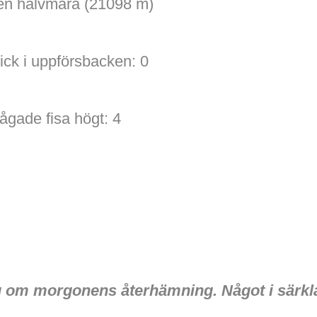
a en halvmara (21098 m)
ick i uppförsbacken: 0
ågade fisa högt: 4
jag om morgonens återhämning. Något i särkl