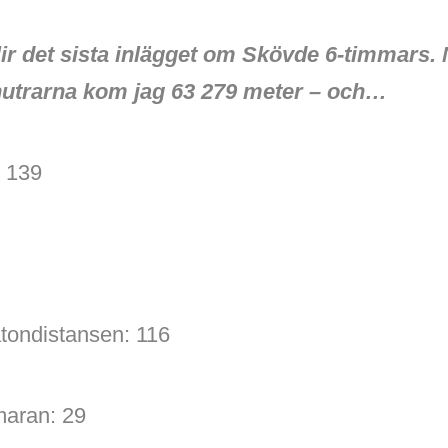
lir det sista inlägget om Skövde 6-timmars. N
nutrarna kom jag 63 279 meter – och…
: 139
tondistansen: 116
maran: 29