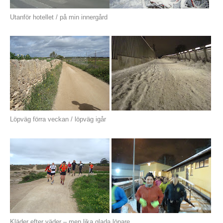
Utanför hotellet / på min innergård
Löpväg förra veckan / löpväg igår
Kläder efter väder – men lika glada löpare