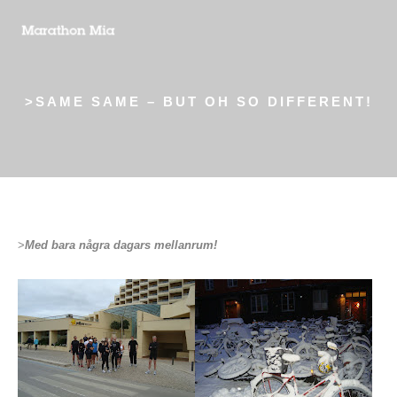
>SAME SAME – BUT OH SO DIFFERENT!
>
Med bara några dagars mellanrum!