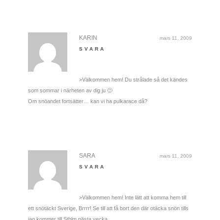
KARIN
mars 11, 2009
SVARA
>Välkommen hem! Du strålade så det kändes
som sommar i närheten av dig ju 🙂
Om snöandet fortsätter… kan vi ha pulkarace då?
SARA
mars 11, 2009
SVARA
>Välkommen hem! Inte lätt att komma hem till
ett snötäckt Sverige, Brrrr! Se till att få bort den där otäcka snön tills
jag kommer till Sthlm nästa vecka.