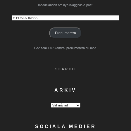
meddelanden om nya inlägg via e-post.
E-
postadress
Prenumerera
Gör som 1 073 andra, prenumerera du med.
SEARCH
ARKIV
Arkiv
SOCIALA MEDIER