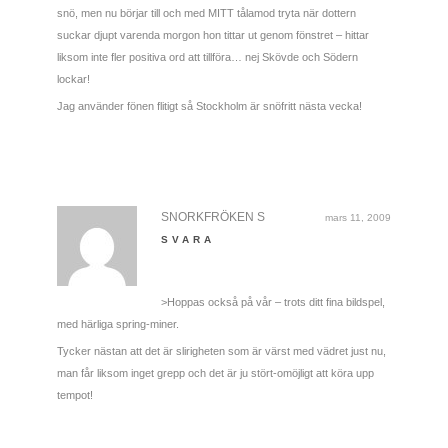
snö, men nu börjar till och med MITT tålamod tryta när dottern
suckar djupt varenda morgon hon tittar ut genom fönstret – hittar
liksom inte fler positiva ord att tillföra… nej Skövde och Södern
lockar!
Jag använder fönen flitigt så Stockholm är snöfritt nästa vecka!
SNORKFRÖKEN S
mars 11, 2009
SVARA
>Hoppas också på vår – trots ditt fina bildspel,
med härliga spring-miner.
Tycker nästan att det är slirigheten som är värst med vädret just nu,
man får liksom inget grepp och det är ju stört-omöjligt att köra upp
tempot!