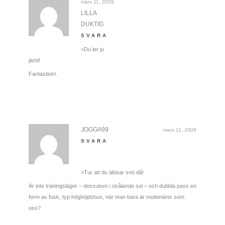
mars 11, 2009
LILLA
DUKTIG
SVARA
>Du ler ju
jämt!
Fantastiskt.
JOGGA99
mars 11, 2009
SVARA
>Tur att du älskar snö då!
Är inte träningsläger – dessutom i strålande sol – och dubbla pass en
form av fusk, typ höghöjdshus, när man bara är motionärer som
oss?