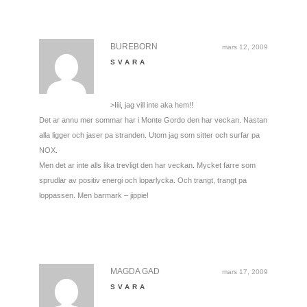
BUREBORN
mars 12, 2009
SVARA
>Iiii, jag vill inte aka hem!!
Det ar annu mer sommar har i Monte Gordo den har veckan. Nastan
alla ligger och jaser pa stranden. Utom jag som sitter och surfar pa
NOX.
Men det ar inte alls lika trevligt den har veckan. Mycket farre som
sprudlar av positiv energi och loparlycka. Och trangt, trangt pa
loppassen. Men barmark – jippie!
MAGDA GAD
mars 17, 2009
SVARA