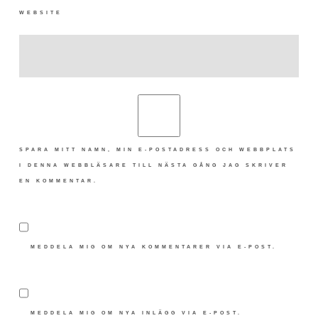
WEBSITE
SPARA MITT NAMN, MIN E-POSTADRESS OCH WEBBPLATS
I DENNA WEBBLÄSARE TILL NÄSTA GÅNG JAG SKRIVER
EN KOMMENTAR.
MEDDELA MIG OM NYA KOMMENTARER VIA E-POST.
MEDDELA MIG OM NYA INLÄGG VIA E-POST.