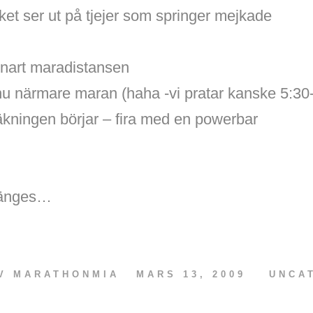
ket ser ut på tjejer som springer mejkade
nart maradistansen
nu närmare maran (haha -vi pratar kanske 5:30
äkningen börjar – fira med en powerbar
klänges…
AV
MARATHONMIA
MARS 13, 2009
UNCA