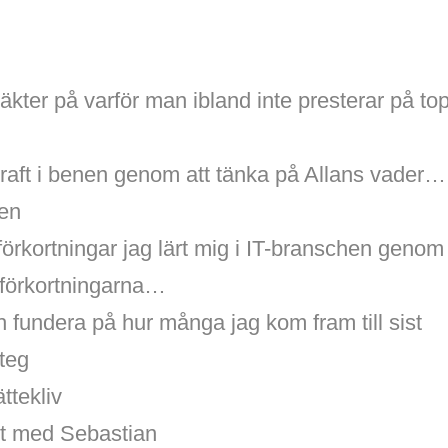
äkter på varför man ibland inte presterar på to
kraft i benen genom att tänka på Allans vader…
gen
förkortningar jag lärt mig i IT-branschen genom
 förkortningarna…
 fundera på hur många jag kom fram till sist
teg
ttekliv
bt med Sebastian