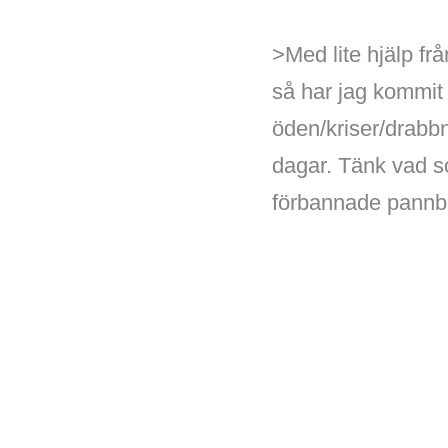
>Med lite hjälp fr
så har jag kommit
öden/kriser/drabb
dagar. Tänk vad s
förbannade pannben