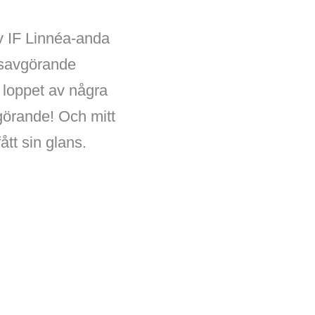
v IF Linnéa-anda
vsavgörande
 loppet av några
görande! Och mitt
tt sin glans.