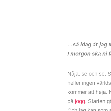
…så idag är jag 
I morgon ska ni 
Nåja, se och se, S
heller ingen värld
kommer att heja. N
på
jogg
. Starten g
Och jag kan som s