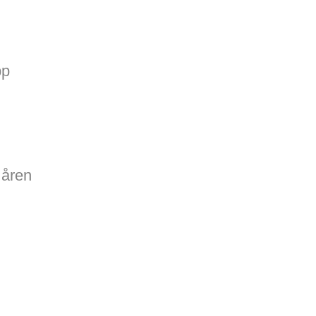
pp
 åren