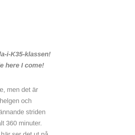
a-i-K35-klassen!
de here I come!
de, men det är
 helgen och
pännande striden
alt 360 minuter.
här ser det ut på