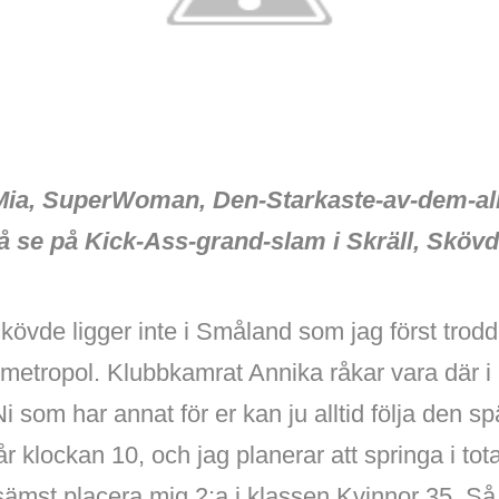
Mia, SuperWoman, Den-Starkaste-av-dem-all
få se på Kick-Ass-grand-slam i Skräll, Sköv
kövde ligger inte i Småland som jag först trod
smetropol. Klubbkamrat Annika råkar vara där i
i som har annat för er kan ju alltid följa den s
år klockan 10, och jag planerar att springa i tot
ämst placera mig 2:a i klassen Kvinnor 35. Så 