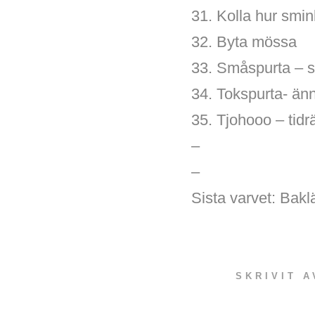
31. Kolla hur smin
32. Byta mössa
33. Småspurta – s
34. Tokspurta- än
35. Tjohooo – tidr
–
–
Sista varvet: Ba
SKRIVIT 