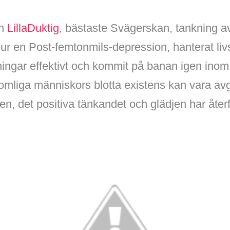
ån
LillaDuktig
, bästaste Svägerskan, tankning a
 ur en Post-femtonmils-depression, hanterat li
ningar effektivt och kommit på banan igen inom
omliga människors blotta existens kan vara av
, det positiva tänkandet och glädjen har återfå