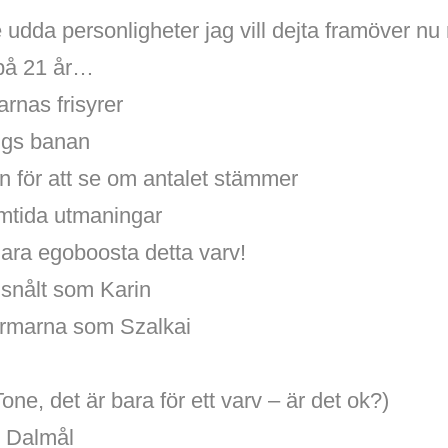
 udda personligheter jag vill dejta framöver nu 
 på 21 år…
arnas frisyrer
ngs banan
n för att se om antalet stämmer
amtida utmaningar
 Bara egoboosta detta varv!
isnålt som Karin
armarna som Szalkai
one, det är bara för ett varv – är det ok?)
ll Dalmål