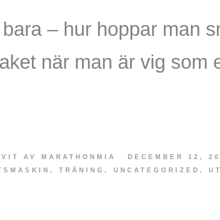
 bara – hur hoppar man s
taket när man är vig som e
IVIT AV
MARATHONMIA
DECEMBER 12, 20
TSMASKIN
,
TRÄNING
,
UNCATEGORIZED
,
U