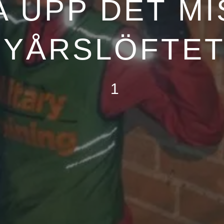
 UPP DET M
NYÅRSLÖFTET
1