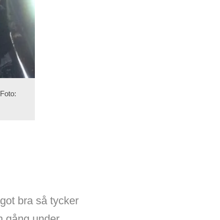
 Foto:
got bra så tycker
on gång under