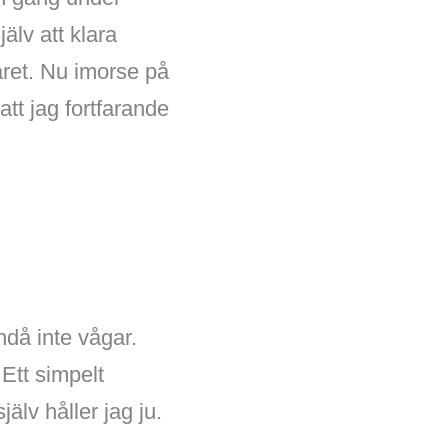
älv att klara
året. Nu imorse på
tt jag fortfarande
ndå inte vågar.
 Ett simpelt
älv håller jag ju.