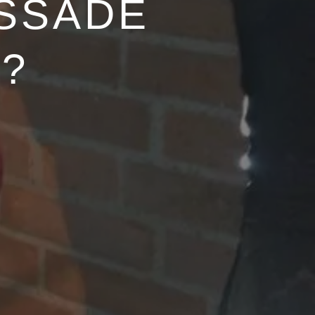
ISSADE
?