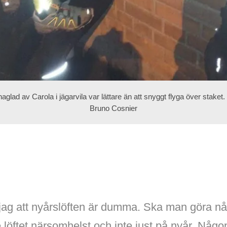
aglad av Carola i jägarvila var lättare än att snyggt flyga över staket.
Bruno Cosnier
 jag att nyårslöften är dumma. Ska man göra nå
 löftet närsomhelst och inte just på nyår. Någ