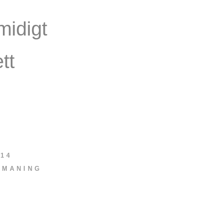
midigt
tt
14
TMANING