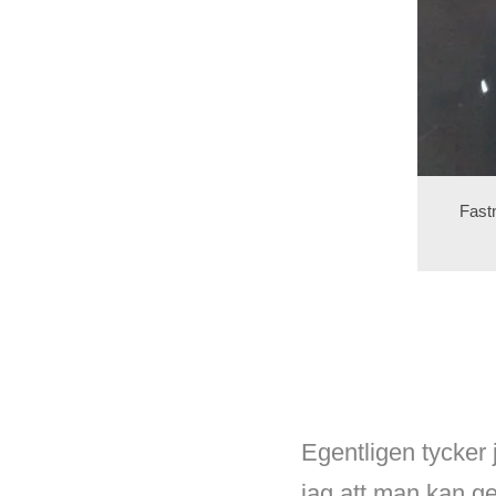
Fastn
Egentligen tycker
jag att man kan ge