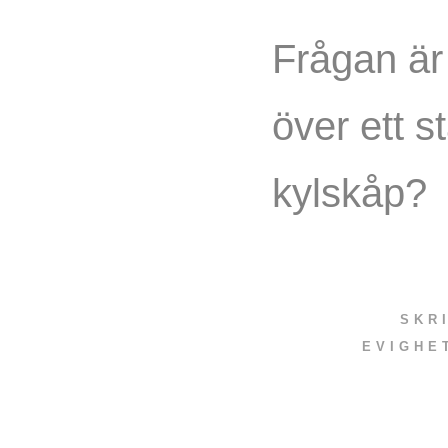
Frågan är
över ett s
kylskåp?
SKR
EVIGHE