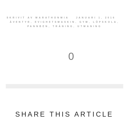
SKRIVIT AV
MARATHONMIA
JANUARI 1, 2016
ÄVENTYR
,
EVIGHETSMASKIN
,
GYM
,
LÖPSKOLA
,
PANNBEN
,
TRÄNING
,
UTMANING
0
1
SHARE THIS ARTICLE