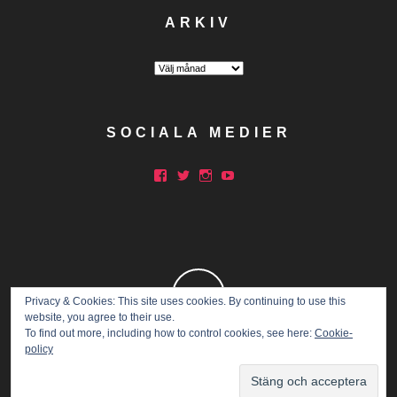
ARKIV
Arkiv
SOCIALA MEDIER
Facebook
Twitter
Instagram
YouTube
Privacy & Cookies: This site uses cookies. By continuing to use this
website, you agree to their use.
To find out more, including how to control cookies, see here:
Cookie-
policy
Copyright © 2015 Marathon Mia.