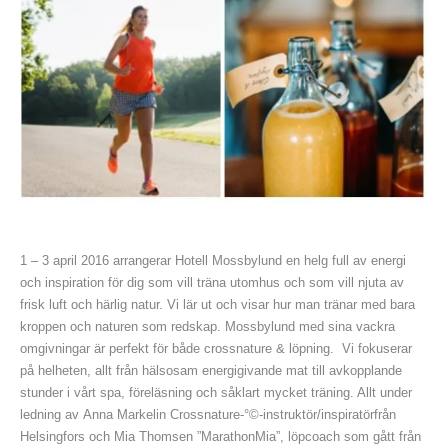
1 – 3 april 2016
arrangerar Hotell Mossbylund en helg full av energi
och inspiration för dig som vill träna utomhus och som vill njuta av
frisk luft och härlig natur. Vi lär ut och visar hur man tränar med bara
kroppen och naturen som redskap. Mossbylund med sina vackra
omgivningar är perfekt för både crossnature & löpning. Vi fokuserar
på helheten, allt från hälsosam energigivande mat till avkopplande
stunder i vårt spa, föreläsning och såklart mycket träning. Allt under
ledning av
Anna Markelin Crossnature-°©‐instruktör/inspiratör
från
Helsingfors och
Mia Thomsen ”MarathonMia”, löpcoach
som gått från