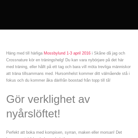
Häng med till härliga
Mossbylund 1-3 april 2016
i Skåne då jag och
Crossnature kör en träningshelg! Du kan vara nybörjare på det här
med träning, eller hållt på ett tag och bara vill möta trevliga människor
att träna tillsammans med. Hursomhelst kommer ditt välmående stå i
fokus och du kommer åka därifrån boostad från topp till tå!
Gör verklighet av
nyårslöftet!
Perfekt att boka med kompisen, syrran, maken eller morsan! Det