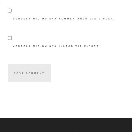
MEDDELA MIG OM NYA KOMMENTARER VIA E-POST.
MEDDELA MIG OM NYA INLÄGG VIA E-POST.