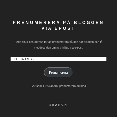
PRENUMERERA PÅ BLOGGEN
VIA EPOST
Ange din e-postadress för att prenumerera på den här bloggen och få
meddelanden om nya inlägg via e-post.
E-
postadress
Prenumerera
Gör som 1 073 andra, prenumerera du med.
SEARCH