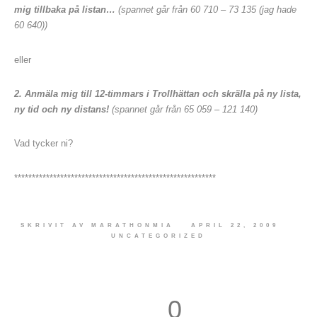
mig tillbaka på listan…
(spannet går från 60 710 – 73 135 (jag hade
60 640))
eller
2. Anmäla mig till 12-timmars i Trollhättan och skrälla på ny lista,
ny tid och ny distans!
(spannet går från 65 059 – 121 140)
Vad tycker ni?
*********************************************************
SKRIVIT AV
MARATHONMIA
APRIL 22, 2009
UNCATEGORIZED
0