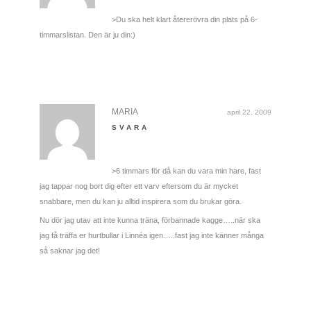
>Du ska helt klart återerövra din plats på 6-
timmarslistan. Den är ju din:)
MARIA
april 22, 2009
SVARA
>6 timmars för då kan du vara min hare, fast
jag tappar nog bort dig efter ett varv eftersom du är mycket
snabbare, men du kan ju alltid inspirera som du brukar göra.
Nu dör jag utav att inte kunna träna, förbannade kagge…..när ska
jag få träffa er hurtbullar i Linnéa igen…..fast jag inte känner många
så saknar jag det!