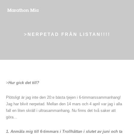
>NERPETAD FRÅN LISTAN!!!!
>
Hur gick det till?
Plötsligt är jag inte den 20:e bästa tjejen i 6-timmarssammanhang!
Jag har blivit nerpetad. Mellan den 14 mars och 4 april var jag i alla
fall en liten skräll i ultrasammanhang. Nu finns det två saker att
göra…
1. Anmäla mig till 6-timmars i Trollhättan i slutet av juni och ta