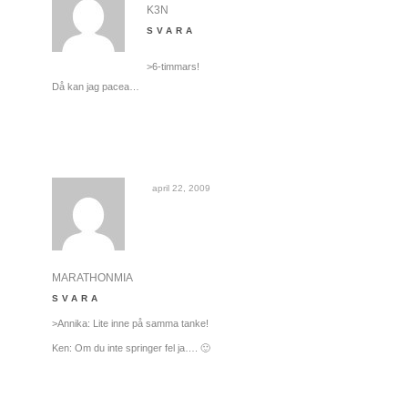
K3N
SVARA
>6-timmars!
Då kan jag pacea…
april 22, 2009
MARATHONMIA
SVARA
>Annika: Lite inne på samma tanke!
Ken: Om du inte springer fel ja…. 🙂