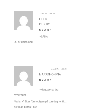
april 23, 2009
LILLA
DUKTIG
SVARA
>BÅDA!
Du är galen nog.
april 23, 2009
MARATHONMIA
SVARA
>Magdalena: jag
överväger….
Maria: Vi åker förmodligen på torsdag kväll…
se till att bli frisk nu!