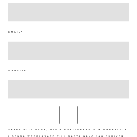
EMAIL
*
WEBSITE
SPARA MITT NAMN, MIN E-POSTADRESS OCH WEBBPLATS
I DENNA WEBBLÄSARE TILL NÄSTA GÅNG JAG SKRIVER