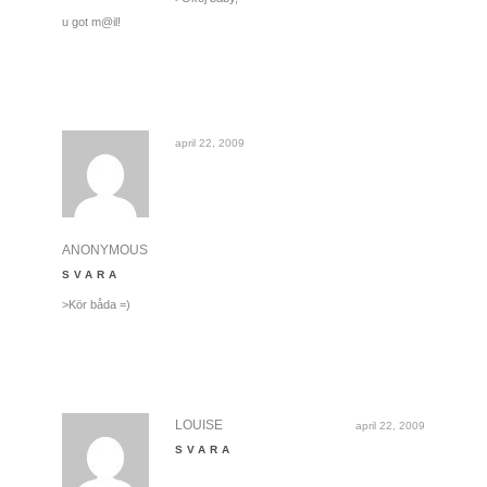
u got m@il!
april 22, 2009
ANONYMOUS
SVARA
>Kör båda =)
LOUISE
april 22, 2009
SVARA