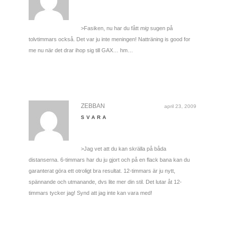
>Fasiken, nu har du fått
mig
sugen på
tolvtimmars också. Det var ju inte meningen! Natträning is good for
me nu när det drar ihop sig till GAX… hm…
ZEBBAN
april 23, 2009
SVARA
>Jag vet att du kan skrälla på båda
distanserna. 6-timmars har du ju gjort och på en flack bana kan du
garanterat göra ett otroligt bra resultat. 12-timmars är ju nytt,
spännande och utmanande, dvs lite mer din stil. Det lutar åt 12-
timmars tycker jag! Synd att jag inte kan vara med!