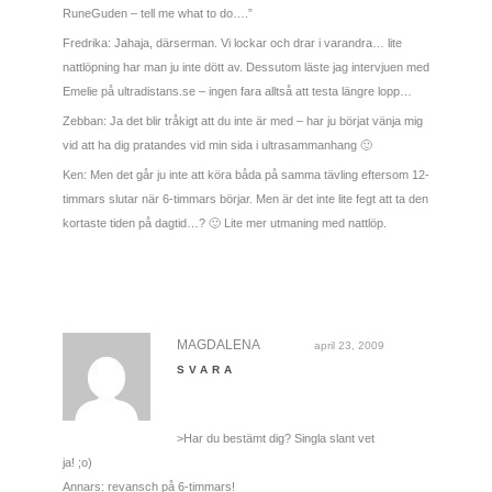
RuneGuden – tell me what to do….”
Fredrika: Jahaja, därserman. Vi lockar och drar i varandra… lite
nattlöpning har man ju inte dött av. Dessutom läste jag intervjuen med
Emelie på ultradistans.se – ingen fara alltså att testa längre lopp…
Zebban: Ja det blir tråkigt att du inte är med – har ju börjat vänja mig
vid att ha dig pratandes vid min sida i ultrasammanhang 🙂
Ken: Men det går ju inte att köra båda på samma tävling eftersom 12-
timmars slutar när 6-timmars börjar. Men är det inte lite fegt att ta den
kortaste tiden på dagtid…? 🙂 Lite mer utmaning med nattlöp.
MAGDALENA
april 23, 2009
SVARA
>Har du bestämt dig? Singla slant vet
ja! ;o)
Annars: revansch på 6-timmars!