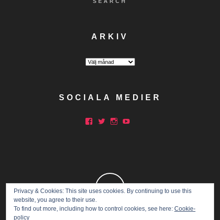
SEARCH
ARKIV
Arkiv
SOCIALA MEDIER
Facebook
Twitter
Instagram
YouTube
Privacy & Cookies: This site uses cookies. By continuing to use this
website, you agree to their use.
To find out more, including how to control cookies, see here:
Cookie-
policy