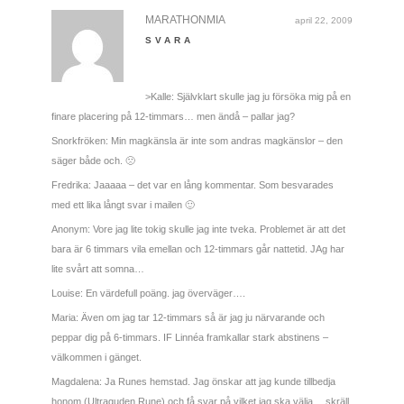
MARATHONMIA
april 22, 2009
SVARA
>Kalle: Självklart skulle jag ju försöka mig på en
finare placering på 12-timmars… men ändå – pallar jag?
Snorkfröken: Min magkänsla är inte som andras magkänslor – den
säger både och. 🙁
Fredrika: Jaaaaa – det var en lång kommentar. Som besvarades
med ett lika långt svar i mailen 🙂
Anonym: Vore jag lite tokig skulle jag inte tveka. Problemet är att det
bara är 6 timmars vila emellan och 12-timmars går nattetid. JAg har
lite svårt att somna…
Louise: En värdefull poäng. jag överväger….
Maria: Även om jag tar 12-timmars så är jag ju närvarande och
peppar dig på 6-timmars. IF Linnéa framkallar stark abstinens –
välkommen i gänget.
Magdalena: Ja Runes hemstad. Jag önskar att jag kunde tillbedja
honom (Ultraguden Rune) och få svar på vilket jag ska välja… skräll