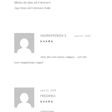
tillbaka din plats på 6-timmars!
Jag röstar på 6-timmars./kalle
SNORKFRÖKEN S
april 22, 2009
SVARA
>Kör det som känns roligare – och det
som magkänslan säger!
april 22, 2009
FREDRIKA
SVARA
>Okej baby,