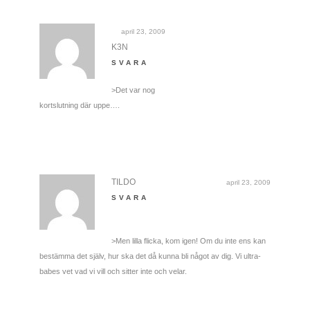
april 23, 2009
K3N
SVARA
>Det var nog
kortslutning där uppe….
TILDO
april 23, 2009
SVARA
>Men lilla flicka, kom igen! Om du inte ens kan
bestämma det själv, hur ska det då kunna bli något av dig. Vi ultra-
babes vet vad vi vill och sitter inte och velar.