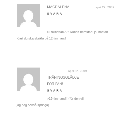
MAGDALENA
april 22, 2009
SVARA
>Trollhättan??? Runes hemstad, ja, nästan.
Klart du ska skrälla på 12 timmars!
april 22, 2009
TRÄNINGSGLÄDJE
FÖR FAN!
SVARA
>12-timmars!!! (för den vill
jag nog också springa)