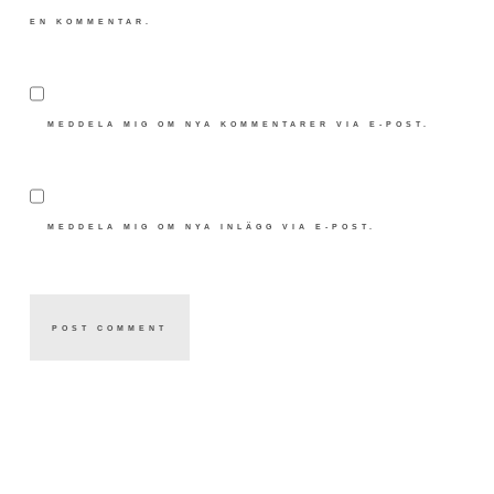
EN KOMMENTAR.
MEDDELA MIG OM NYA KOMMENTARER VIA E-POST.
MEDDELA MIG OM NYA INLÄGG VIA E-POST.