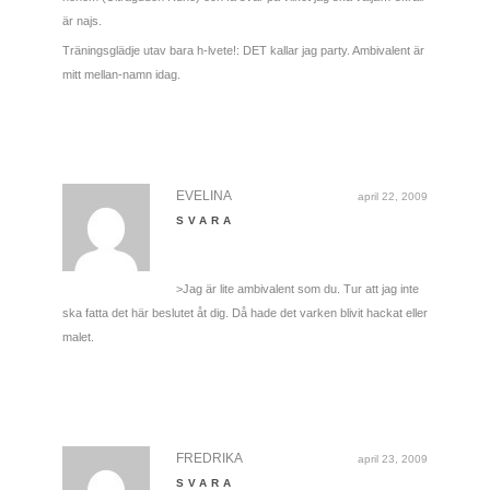
är najs.
Träningsglädje utav bara h-lvete!: DET kallar jag party. Ambivalent är
mitt mellan-namn idag.
EVELINA
april 22, 2009
SVARA
>Jag är lite ambivalent som du. Tur att jag inte
ska fatta det här beslutet åt dig. Då hade det varken blivit hackat eller
malet.
FREDRIKA
april 23, 2009
SVARA