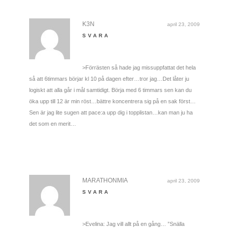
K3N
april 23, 2009
SVARA
>Förrästen så hade jag missuppfattat det hela
så att 6timmars börjar kl 10 på dagen efter…tror jag…Det låter ju
logiskt att alla går i mål samtidigt. Börja med 6 timmars sen kan du
öka upp till 12 är min röst…bättre koncentrera sig på en sak först…
Sen är jag lite sugen att pace:a upp dig i topplistan…kan man ju ha
det som en merit…
MARATHONMIA
april 23, 2009
SVARA
>Evelina: Jag vill allt på en gång… ”Snälla