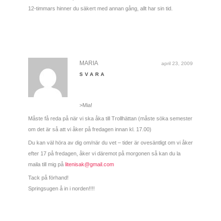
12-timmars hinner du säkert med annan gång, allt har sin tid.
MARIA
april 23, 2009
SVARA
>Mia!
Måste få reda på när vi ska åka till Trollhättan (måste söka semester
om det är så att vi åker på fredagen innan kl. 17.00)
Du kan väl höra av dig om/när du vet – tider är ovesäntligt om vi åker
efter 17 på fredagen, åker vi däremot på morgonen så kan du la
maila till mig på
litenisak@gmail.com
Tack på förhand!
Springsugen å in i norden!!!!