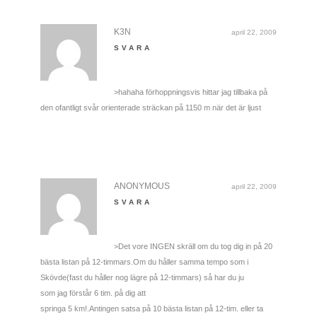
K3N
april 22, 2009
SVARA
>hahaha förhoppningsvis hittar jag tillbaka på
den ofantligt svår orienterade sträckan på 1150 m när det är ljust
ANONYMOUS
april 22, 2009
SVARA
>Det vore INGEN skräll om du tog dig in på 20
bästa listan på 12-timmars.Om du håller samma tempo som i
Skövde(fast du håller nog lägre på 12-timmars) så har du ju
som jag förstår 6 tim. på dig att
springa 5 km!.Antingen satsa på 10 bästa listan på 12-tim. eller ta