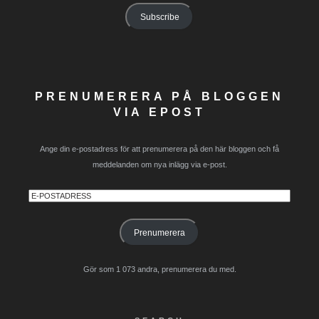
Subscribe
PRENUMERERA PÅ BLOGGEN
VIA EPOST
Ange din e-postadress för att prenumerera på den här bloggen och få
meddelanden om nya inlägg via e-post.
E-
postadress
Prenumerera
Gör som 1 073 andra, prenumerera du med.