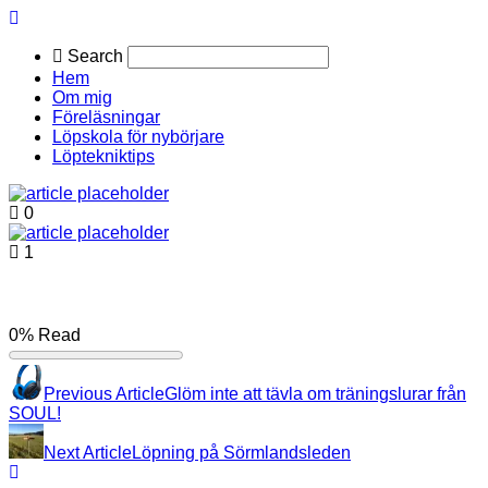
Search
Hem
Om mig
Föreläsningar
Löpskola för nybörjare
Löptekniktips
0
1
0%
Read
Previous Article
Glöm inte att tävla om träningslurar från
SOUL!
Next Article
Löpning på Sörmlandsleden