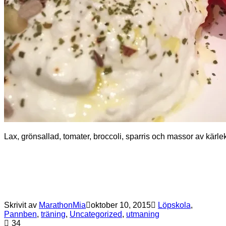
Lax, grönsallad, tomater, broccoli, sparris och massor av kärlek
Skrivit av
MarathonMia
oktober 10, 2015
Löpskola
,
Pannben
,
träning
,
Uncategorized
,
utmaning
3
4