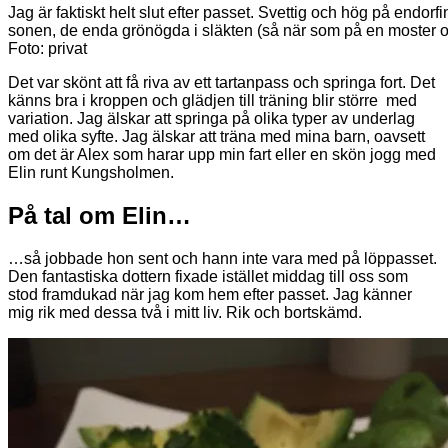
Jag är faktiskt helt slut efter passet. Svettig och hög på endorfi
sonen, de enda grönögda i släkten (så när som på en moster 
Foto: privat
Det var skönt att få riva av ett tartanpass och springa fort. Det
känns bra i kroppen och glädjen till träning blir större med
variation. Jag älskar att springa på olika typer av underlag
med olika syfte. Jag älskar att träna med mina barn, oavsett
om det är Alex som harar upp min fart eller en skön jogg med
Elin runt Kungsholmen.
På tal om Elin…
…så jobbade hon sent och hann inte vara med på löppasset.
Den fantastiska dottern fixade istället middag till oss som
stod framdukad när jag kom hem efter passet. Jag känner
mig rik med dessa två i mitt liv. Rik och bortskämd.