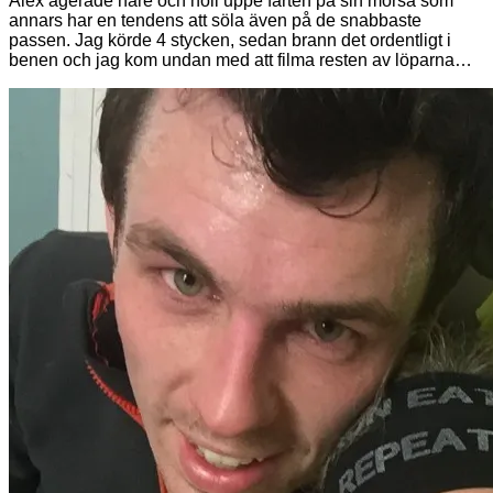
Alex agerade hare och höll uppe farten på sin morsa som
annars har en tendens att söla även på de snabbaste
passen. Jag körde 4 stycken, sedan brann det ordentligt i
benen och jag kom undan med att filma resten av löparna…