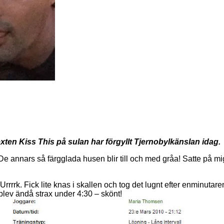
ten Kiss This på sulan har förgyllt Tjernobylkänslan idag.
usk. De annars så färgglada husen blir till och med gråa! Satte på
 Urrrrk. Fick lite knas i skallen och tog det lugnt efter enminutar
blev ändå strax under 4:30 – skönt!