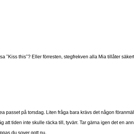
a "Kiss this"? Eller förresten, stegfrekven alla Mia tillåter säke
a passet på torsdag. Liten fråga bara krävs det någon föranmäl
 att tiden inte skulle räcka till, tyvärr. Tar gärna igen det en 
oppas du sover gott nu.