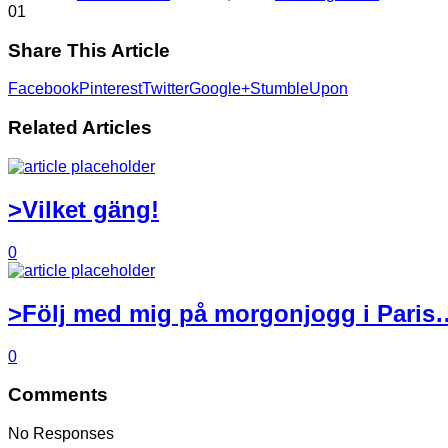
0
1
Share This Article
Facebook
Pinterest
Twitter
Google+
StumbleUpon
Related Articles
>Vilket gäng!
0
>Följ med mig på morgonjogg i Paris
0
Comments
No Responses