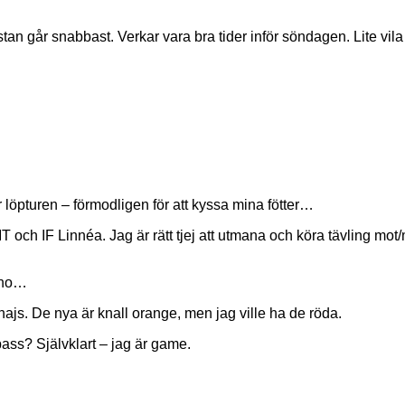
stan går snabbast. Verkar vara bra tider inför söndagen. Lite vil
 löpturen – förmodligen för att kyssa mina fötter…
h IF Linnéa. Jag är rätt tjej att utmana och köra tävling mot/med
uno…
s. De nya är knall orange, men jag ville ha de röda.
ss? Självklart – jag är game.