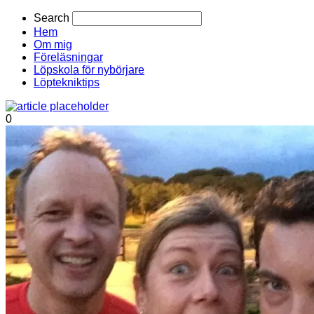
Search
Hem
Om mig
Föreläsningar
Löpskola för nybörjare
Löptekniktips
0