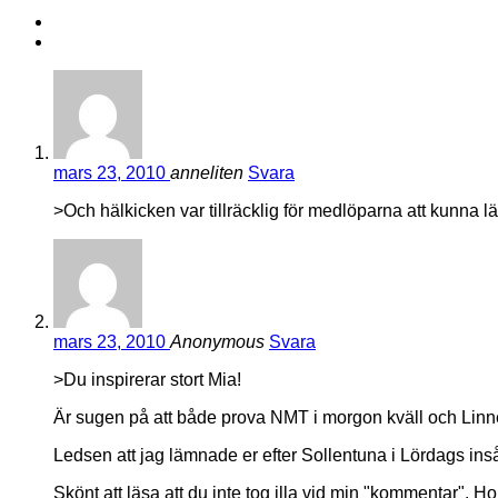
mars 23, 2010
anneliten
Svara
>Och hälkicken var tillräcklig för medlöparna att kunna läs
mars 23, 2010
Anonymous
Svara
>Du inspirerar stort Mia!
Är sugen på att både prova NMT i morgon kväll och Linne
Ledsen att jag lämnade er efter Sollentuna i Lördags insåg
Skönt att läsa att du inte tog illa vid min "kommentar". H