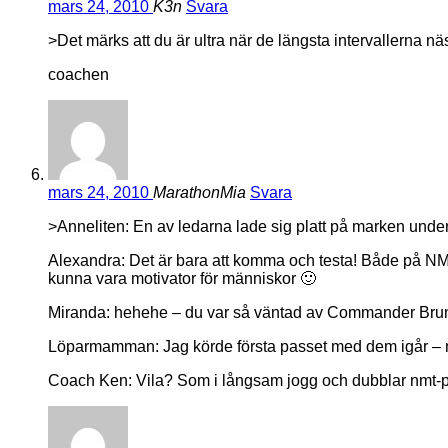
mars 24, 2010
K3n
Svara
>Det märks att du är ultra när de längsta intervallerna nä
coachen
mars 24, 2010
MarathonMia
Svara
>Anneliten: En av ledarna lade sig platt på marken under
Alexandra: Det är bara att komma och testa! Både på NMT oc
kunna vara motivator för människor 🙂
Miranda: hehehe – du var så väntad av Commander Br
Löparmamman: Jag körde första passet med dem igår – naj
Coach Ken: Vila? Som i långsam jogg och dubblar nmt-pa